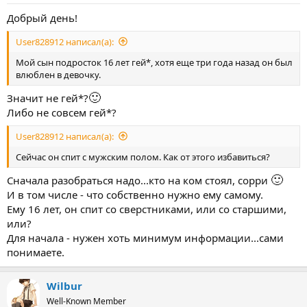
Добрый день!
User828912 написал(а):
Мой сын подросток 16 лет гей*, хотя еще три года назад он был
влюблен в девочку.
🙂
Значит не гей*?
Либо не совсем гей*?
User828912 написал(а):
Сейчас он спит с мужским полом. Как от этого избавиться?
🙂
Сначала разобраться надо...кто на ком стоял, сорри
И в том числе - что собственно нужно ему самому.
Ему 16 лет, он спит со сверстниками, или со старшими,
или?
Для начала - нужен хоть минимум информации...сами
понимаете.
Wilbur
Well-Known Member