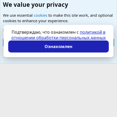
We value your privacy
We use essential
cookies
to make this site work, and optional
cookies to enhance your experience.
Любые вопросы от Гостей - анонимно
See further information and configure your preferences
Подтверждаю, что ознакомлен с
политикой в
отношении обработки персональных данных
Cookies
Russian (RU)
Accept all cookies
Контактная форма
Условия и правила
Ознакомлен
Политика конфиденциальности
Помощь
Главная
R
S
Reject optional cookies
S
Локализация от
XenForo.Info