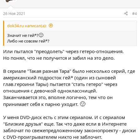
26 Ноя 2021
#4
dok34.ru написал(а):
🙂
Значит не гей*?
Либо не совсем гей*?
Или пытался "преодолеть" через гетеро-отношения.
Но понял, что не получится и забил на это дело.
В сериале "Такая разная Тара" было несколько серий, где
американский подросток гей* (один из сыновей
глав.героини Тары) пытается "стать гетеро" через
отношения с девочкой одноклассницей.
Заканчивается это, вполне логично, тем что он
🙂
принимает себя к парню уходит.
У меня DVD-диск есть с этим сериалом. И с сериалом
"Близкие друзья" еще. Так что даже если в Интернете
заблочат по свежепредложенному законопроекту - диски
с DVD-проигрывателем никто не заблочит.