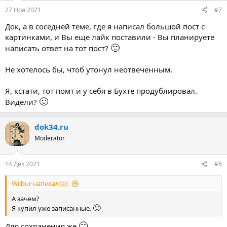
27 Ноя 2021
#7
Док, а в соседней теме, где я написал большой пост с
картинками, и Вы еще лайк поставили - Вы планируете
🙂
написать ответ на тот пост?
Не хотелось бы, чтоб утонул неотвеченным.
Я, кстати, тот помт и у себя в Бухте продублировал.
🙂
Видели?
dok34.ru
Moderator
14 Дек 2021
#8
Wilbur написал(а):
А зачем?
🙂
Я купил уже записанные.
🙂
Для сохранения же