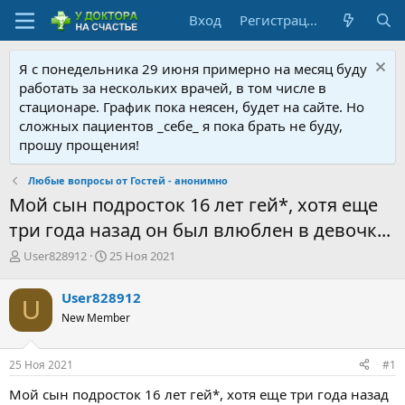
Вход
Регистрация
Я с понедельника 29 июня примерно на месяц буду
работать за нескольких врачей, в том числе в
стационаре. График пока неясен, будет на сайте. Но
сложных пациентов _себе_ я пока брать не буду,
прошу прощения!
Любые вопросы от Гостей - анонимно
Мой сын подросток 16 лет гей*, хотя еще
три года назад он был влюблен в девочк...
А
Д
User828912
25 Ноя 2021
в
а
т
т
User828912
U
о
а
New Member
р
н
т
а
е
ч
25 Ноя 2021
#1
м
а
ы
л
Мой сын подросток 16 лет гей*, хотя еще три года назад
а