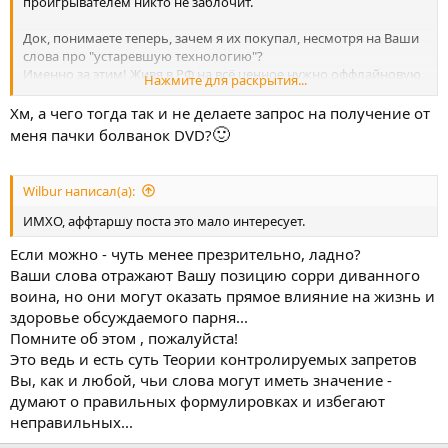
проигрывателем никто не заблочит.
Док, понимаете теперь, зачем я их покупал, несмотря на Ваши
слова про "устаревшую технологию"?
Именно за этим! Живя в РФ на всё ценное нужно оффлайновую
Нажмите для раскрытия...
копию иметь, до оффлайновой копии на DVD-диске никакой
РКН лапищи не дотянет.
Хм, а чего тогда так и не делаете запрос на получение от
🙂
меня пачки болванок DVD?
Wilbur написал(а):
ИМХО, аффтаршу поста это мало интересует.
Если можно - чуть менее презрительно, ладно?
Ваши слова отражают Вашу позицию сорри диванного
воина, но они могут оказать прямое влияние на жизнь и
здоровье обсуждаемого парня...
Помните об этом , пожалуйста!
Это ведь и есть суть Теории контролируемых запретов
Вы, как и любой, чьи слова могут иметь значение -
думают о правильных формулировках и избегают
неправильных...