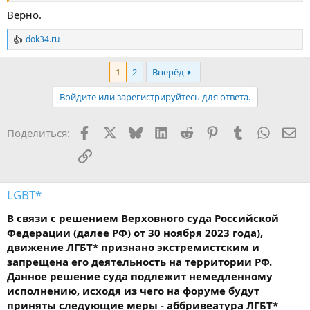
Верно.
dok34.ru
Р
е
а
1
2
Вперёд
к
ц
Войдите или зарегистрируйтесь для ответа.
и
и
:
Facebook
X
Bluesky
LinkedIn
Reddit
Pinterest
Tumblr
WhatsA
Эл
Поделиться:
Ссылка
LGBT*
В связи с решением Верховного суда Российской
Федерации (далее РФ) от 30 ноября 2023 года),
движение ЛГБТ* признано экстремистским и
запрещена его деятельность на территории РФ.
Данное решение суда подлежит немедленному
исполнению, исходя из чего на форуме будут
приняты следующие меры - аббривеатура ЛГБТ*