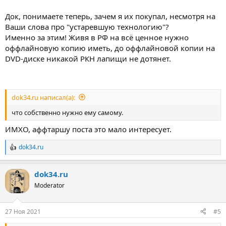
Док, понимаете теперь, зачем я их покупал, несмотря на
Ваши слова про "устаревшую технологию"?
Именно за этим! Живя в РФ на всё ценное нужно
оффлайновую копию иметь, до оффлайновой копии на
DVD-диске никакой РКН лапищи не дотянет.
dok34.ru написал(а):
что собственно нужно ему самому.
ИМХО, аффтаршу поста это мало интересует.
dok34.ru
Р
е
а
dok34.ru
к
ц
Moderator
и
и
:
27 Ноя 2021
#5