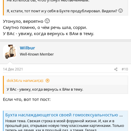
Не хотелось бы, чтоб утонул неотвеченным.
🙂
Я, кстати, тот помт и у себя в Бухте продублировал. Видели?
🙂
Утонуло, вероятно
Смутно помню, о чём речь шла, сорри.
У ВАс - увижу, когда вернусь к ВАм в тему.
Wilbur
Well-Known Member
14 Дек 2021
#10
dok34.ru написал(а):
У ВАс - увижу, когда вернусь к ВАм в тему.
Если что, вот тот пост:
Бухта наслаждающегося своей гомосексуальностью Wilbur`a - Page 896
Новая тема. Свежая строка в моей форумной жизни. И, как и в
прошлый раз, открываю новую тему классными картинками. Только
теперь не двумя, как в прошлый раз, а тремя. Геракл,