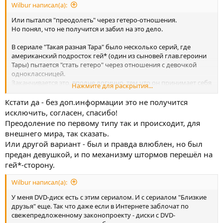
Wilbur написал(а):
Или пытался "преодолеть" через гетеро-отношения.
Но понял, что не получится и забил на это дело.
В сериале "Такая разная Тара" было несколько серий, где
американский подросток гей* (один из сыновей глав.героини
Тары) пытается "стать гетеро" через отношения с девочкой
одноклассницей.
Заканчивается это, вполне логично, тем что он принимает себя
Нажмите для раскрытия...
🙂
к парню уходит.
Кстати да - без доп.информации это не получится
исключить, согласен, спасибо!
Преодоление по первому типу так и происходит, для
внешнего мира, так сказать.
Или другой вариант - был и правда влюблен, но был
предан девушкой, и по механизму штормов перешёл на
гей*-сторону.
Wilbur написал(а):
У меня DVD-диск есть с этим сериалом. И с сериалом "Близкие
друзья" еще. Так что даже если в Интернете заблочат по
свежепредложенному законопроекту - диски с DVD-