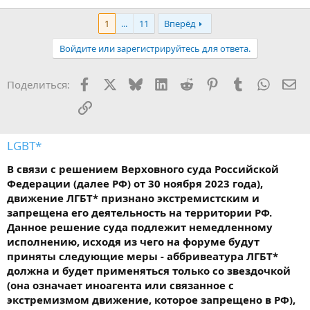
1
...
11
Вперёд
Войдите или зарегистрируйтесь для ответа.
Facebook
X
Bluesky
LinkedIn
Reddit
Pinterest
Tumblr
WhatsA
Эл
Поделиться:
Ссылка
LGBT*
В связи с решением Верховного суда Российской
Федерации (далее РФ) от 30 ноября 2023 года),
движение ЛГБТ* признано экстремистским и
запрещена его деятельность на территории РФ.
Данное решение суда подлежит немедленному
исполнению, исходя из чего на форуме будут
приняты следующие меры - аббривеатура ЛГБТ*
должна и будет применяться только со звездочкой
(она означает иноагента или связанное с
экстремизмом движение, которое запрещено в РФ),