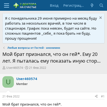
Вход
Регистрация
Я с понедельника 29 июня примерно на месяц буду
работать за нескольких врачей, в том числе в
стационаре. График пока неясен, будет на сайте. Но
сложных пациентов _себе_ я пока брать не буду,
прошу прощения!
Любые вопросы от Гостей - анонимно
Мой брат признался, что он гей*. Ему 20
лет. Я пыталась ему показать иную стор...
А
Д
User460574
21 Фев 2022
в
а
т
т
User460574
U
о
а
Member
р
н
т
а
е
ч
21 Фев 2022
#1
м
а
ы
л
Мой брат признался, что он гей*.
а