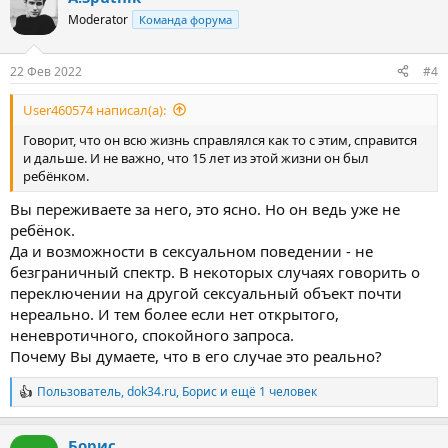
ц
Moderator
Команда форума
и
и
:
22 Фев 2022
#4
User460574 написал(а):
Говорит, что он всю жизнь справлялся как то с этим, справится
и дальше. И не важно, что 15 лет из этой жизни он был
ребёнком.
Вы переживаете за него, это ясно. Но он ведь уже не
ребёнок.
Да и возможности в сексуальном поведении - не
безграничный спектр. В некоторых случаях говорить о
переключении на другой сексуальный объект почти
нереально. И тем более если нет открытого,
неневротичного, спокойного запроса.
Почему Вы думаете, что в его случае это реально?
Пользователь
,
dok34.ru
,
Борис
и ещё 1 человек
Р
е
а
Борис
к