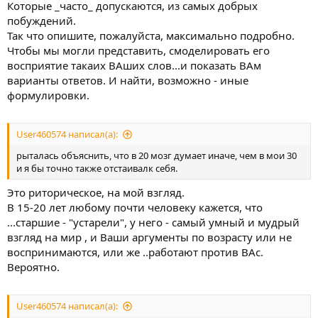
Которые _часто_ допускаются, из самых добрых
побуждений.
Так что опишите, пожалуйста, максимально подробно.
Чтобы мы могли представить, смоделировать его
восприятие такаих ВАших слов...и показать ВАм
варианты ответов. И найти, возможно - иные
формулировки.
User460574 написал(а):
рыталась объяснить, что в 20 мозг думает иначе, чем в мои 30
и я бы точно также отстаивалк себя.
Это риторическое, на мой взгляд.
В 15-20 лет любому почти человеку кажется, что
...старшие - "устарели", у него - самый умный и мудрый
взгляд на мир , и Ваши аргументы по возрасту или не
воспринимаются, или же ..работают против ВАс.
Вероятно.
User460574 написал(а):