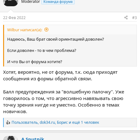
Moderator
Команда форума
22 Фев 2022
#3
Wilbur написал(а):
Надеюсь, Ваш брат своей ориентацией доволен?
Если доволен - то в чем проблема?
И что Вы от форума хотите?
Хотят, вероятно, не от форума, т.к. сюда приходят
сообщения из формы обратной связи.
Балл предупреждения за "волшебную палочку". Уже
говорилось о том, что агрессивно навязывать свою
точку зрения нигде не уместно. Особенно в темах
новичков.
Пользователь
,
dok34.ru
,
Борис
и ещё 1 человек
Р
е
а
A.Sputnik
к