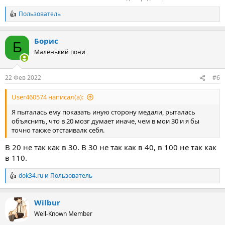
Пользователь
Р
е
а
Борис
к
Б
ц
Маленький пони
и
и
:
22 Фев 2022
#6
User460574 написал(а):
Я пыталась ему показать иную сторону медали, рыталась
объяснить, что в 20 мозг думает иначе, чем в мои 30 и я бы
точно также отстаивалк себя.
В 20 не так как в 30. В 30 не так как в 40, в 100 не так как
в 110.
dok34.ru
и
Пользователь
Р
е
а
Wilbur
к
ц
Well-Known Member
и