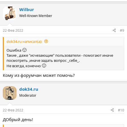
е
а
Wilbur
к
ц
Well-Known Member
и
и
:
22 Фев 2022
#9
dok34.ru написал(а):
🙂
Ошибка
Такие , даже "исчезающие" пользователи - помогают иначе
посмотреть ,иначе задать вопрос _себе_.
🙂
Не всегда, конечно
Кому из форумчан может помочь?
dok34.ru
Moderator
22 Фев 2022
#10
ДОбрый день!