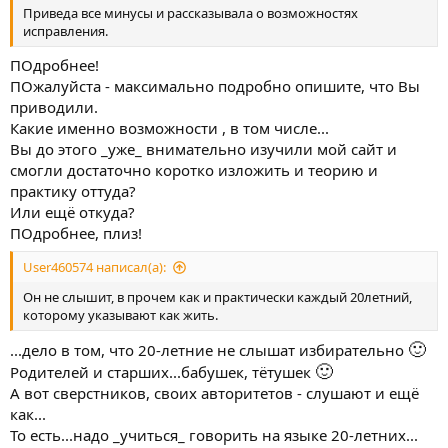
Приведа все минусы и рассказывала о возможностях
исправления.
ПОдробнее!
ПОжалуйста - максимально подробно опишите, что Вы
приводили.
Какие именно возможности , в том числе...
Вы до этого _уже_ внимательно изучили мой сайт и
смогли достаточно коротко изложить и теорию и
практику оттуда?
Или ещё откуда?
ПОдробнее, плиз!
User460574 написал(а):
Он не слышит, в прочем как и практически каждый 20летний,
которому указывают как жить.
🙂
...дело в том, что 20-летние не слышат избирательно
🙂
Родителей и старших...бабушек, тётушек
А вот сверстников, своих авторитетов - слушают и ещё
как...
То есть...надо _учиться_ говорить на языке 20-летних...