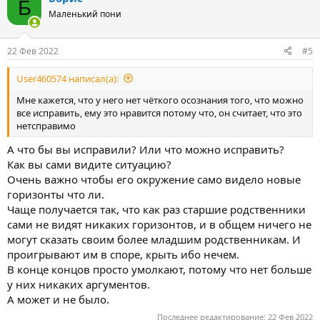
Б
ц
Маленький пони
и
и
:
22 Фев 2022
#5
User460574 написал(а):
Мне кажется, что у него нет чёткого осознания того, что можно
все исправить, ему это нравится потому что, он считает, что это
нетсправимо
А что бы вы исправили? Или что можно исправить?
Как вы сами видите ситуацию?
Очень важно чтобы его окружение само видело новые
горизонты что ли.
Чаще получается так, что как раз старшие родственники
сами не видят никаких горизонтов, и в общем ничего не
могут сказать своим более младшим родственникам. И
проигрывают им в споре, крыть ибо нечем.
В конце концов просто умолкают, потому что нет больше
у них никаких аргументов.
А может и не было.
Последнее редактирование:
22 Фев 2022