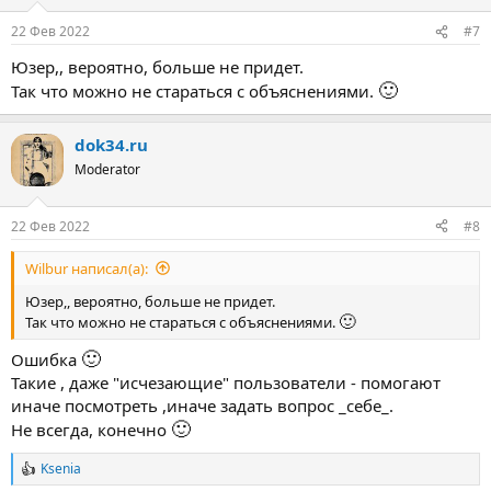
и
:
22 Фев 2022
#7
Юзер,, вероятно, больше не придет.
🙂
Так что можно не стараться с объяснениями.
dok34.ru
Moderator
22 Фев 2022
#8
Wilbur написал(а):
Юзер,, вероятно, больше не придет.
🙂
Так что можно не стараться с объяснениями.
🙂
Ошибка
Такие , даже "исчезающие" пользователи - помогают
иначе посмотреть ,иначе задать вопрос _себе_.
🙂
Не всегда, конечно
Ksenia
Р