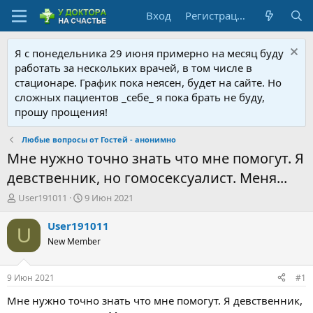
Вход
Регистрация
Я с понедельника 29 июня примерно на месяц буду
работать за нескольких врачей, в том числе в
стационаре. График пока неясен, будет на сайте. Но
сложных пациентов _себе_ я пока брать не буду,
прошу прощения!
Любые вопросы от Гостей - анонимно
Мне нужно точно знать что мне помогут. Я
девственник, но гомосексуалист. Меня...
А
Д
User191011
9 Июн 2021
в
а
т
т
User191011
U
о
а
New Member
р
н
т
а
е
ч
9 Июн 2021
#1
м
а
ы
л
Мне нужно точно знать что мне помогут. Я девственник,
а