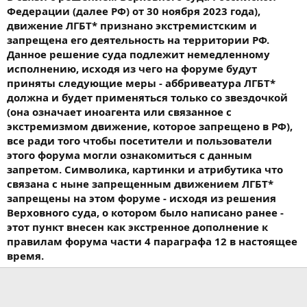
Переходим к рису. Промойте его до тех пор, пока вода не
Федерации (далее РФ) от 30 ноября 2023 года),
станет прозрачной — рис должен быть чистым. Затем
движение ЛГБТ* признано экстремистским и
возьмите кастрюлю, налейте в неё воду в пропорции 2:1 и
доведите до кипения. Когда вода закипит, добавьте рис,
запрещена его деятельность на территории РФ.
убавьте огонь, накройте крышкой и варите 15 минут.
Данное решение суда подлежит немедленному
Оставляем его остывать.
исполнению, исходя из чего на форуме будут
приняты следующие меры - аббривеатура ЛГБТ*
Кинзу? Промываем и мелко рубим. Смешиваем рис, фарш,
должна и будет применяться только со звездочкой
кинзу, добавляем соль, перец чили, хмели-сунели и немного
(она означает иноагента или связанное с
воды для сочности. Готово! Ну, почти.
экстремизмом движение, которое запрещено в РФ),
Листья винограда — наше кулинарное «полотно». Отделяем их
все ради того чтобы посетители и пользователи
друг от друга, тщательно промываем и удаляем прожилки. На
этого форума могли ознакомиться с данным
каждый лист кладём начинку и сворачиваем его в плотный
запретом. Символика, картинки и атрибутика что
рулетик, заправляя края внутрь.
связана с ныне запрещенным движением ЛГБТ*
запрещены на этом форуме - исходя из решения
Теперь долма почти на финишной прямой. На дно кастрюли
кладём перевёрнутую тарелку — это важный шаг, не
Верховного суда, о котором было написано ранее -
пропускайте его. Сверху выкладываем долму швом вниз,
этот пункт внесен как экстренное дополнение к
заливаем водой, помещаем ещё одну перевёрнутую тарелку
правилам форума части 4 параграфа 12 в настоящее
сверху. Накрываем кастрюлю крышкой, ставим на средний
время.
огонь и доводим до кипения. После этого уменьшаем огонь и
готовим долму час.
Когда долма будет готова, выложите её на сервировочное