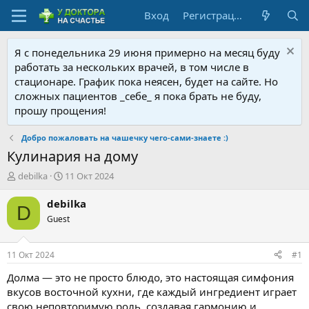
Вход
Регистрация
Я с понедельника 29 июня примерно на месяц буду
работать за нескольких врачей, в том числе в
стационаре. График пока неясен, будет на сайте. Но
сложных пациентов _себе_ я пока брать не буду,
прошу прощения!
Добро пожаловать на чашечку чего-сами-знаете :)
Кулинария на дому
А
Д
debilka
11 Окт 2024
в
а
т
т
debilka
D
о
а
Guest
р
н
т
а
е
ч
11 Окт 2024
#1
м
а
ы
л
Долма — это не просто блюдо, это настоящая симфония
а
вкусов восточной кухни, где каждый ингредиент играет
свою неповторимую роль, создавая гармонию и