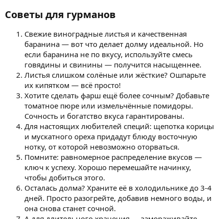
Советы для гурманов​
Свежие виноградные листья и качественная
баранина — вот что делает долму идеальной. Но
если баранина не по вкусу, используйте смесь
говядины и свинины — получится насыщеннее.
Листья слишком солёные или жёсткие? Ошпарьте
их кипятком — всё просто!
Хотите сделать фарш ещё более сочным? Добавьте
томатное пюре или измельчённые помидоры.
Сочность и богатство вкуса гарантированы.
Для настоящих любителей специй: щепотка корицы
и мускатного ореха придадут блюду восточную
нотку, от которой невозможно оторваться.
Помните: равномерное распределение вкусов —
ключ к успеху. Хорошо перемешайте начинку,
чтобы добиться этого.
Осталась долма? Храните её в холодильнике до 3-4
дней. Просто разогрейте, добавив немного воды, и
она снова станет сочной.
А для длительного хранения — замораживайте.