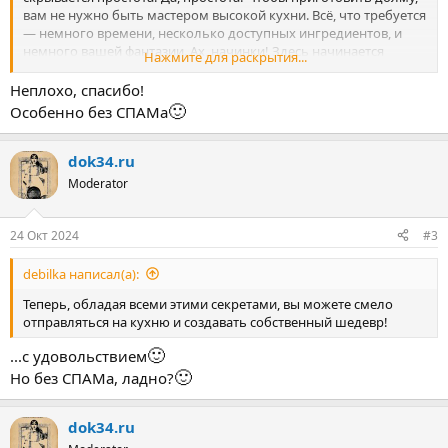
вам не нужно быть мастером высокой кухни. Всё, что требуется
— немного времени, несколько доступных ингредиентов, и
немного вашей фантазии. Ах, начинки! Здесь начинается
Нажмите для раскрытия...
волшебство: экспериментируйте! Добавьте любимые специи,
немного импровизации, и перед вами совершенно новое
Неплохо, спасибо!
блюдо! СПАМ — это как джинсы: подходит ко всему. Хотите
🙂
Особенно без СПАМа
семейный ужин? Пожалуйста! Праздничное застолье?
Конечно!
dok34.ru
Посмотреть вложение 8278
Moderator
Ингредиенты на 6 порций
24 Окт 2024
#3
Баранина — 180 г
debilka написал(а):
Рис — 30 г
Лук репчатый — 1 шт.
Теперь, обладая всеми этими секретами, вы можете смело
Чеснок — 3 зубчика
отправляться на кухню и создавать собственный шедевр!
Вода — 10 мл
Листья винограда — 1 пучок
🙂
...с удовольствием
Кинза — 1 пучок
🙂
Но без СПАМа, ладно?
Соль — по вкусу
Перец чили молотый — по вкусу
Хмели-сунели — по вкусу
dok34.ru