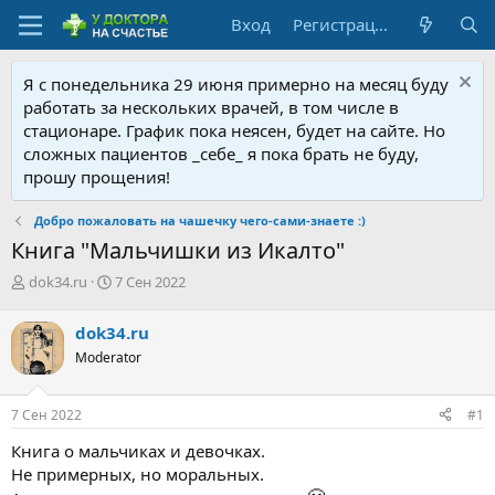
Вход
Регистрация
Я с понедельника 29 июня примерно на месяц буду
работать за нескольких врачей, в том числе в
стационаре. График пока неясен, будет на сайте. Но
сложных пациентов _себе_ я пока брать не буду,
прошу прощения!
Добро пожаловать на чашечку чего-сами-знаете :)
Книга "Мальчишки из Икалто"
А
Д
dok34.ru
7 Сен 2022
в
а
т
т
dok34.ru
о
а
Moderator
р
н
т
а
е
ч
7 Сен 2022
#1
м
а
ы
л
Книга о мальчиках и девочках.
а
Не примерных, но моральных.