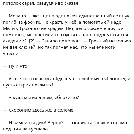
потолок сарая, раздумчиво сказал:
— Мелано — женщина одинокая, единственный её внук
погиб на фронте. Не красть у неё, а помогать ей надо!
Мы и у Грозного не крадём. Нет, дело совсем в другом:
помнишь, мы просили его пустить нас в подземный ход
академии?..[2] — Сандро помолчал. — Грозный не только
не дал ключей, но так погнал нас, что мы еле ноги
унесли.
— Ну и что?
— А то, что теперь мы обдерём его любимую яблоньку, и
пусть старик позлится!
— А куда мы их денем, яблоки-то?
— Схороним здесь же, в соломе.
— И зимой съедим! Верно? — оживился Гоги» и солома
под ним зашуршала.