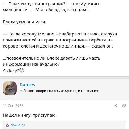
— При чём тут виноградник?! — возмутились
мальчишки. — Мы тебе одно, а ты нам…
Блоха ухмыльнулся.
— Когда корову Мелано не забирают в стадо, старуха
привязывает её на краю виноградника. Верёвка на
корове толстая и достаточно длинная, — сказал он.
...позволительно ли Блохе давать лишь часть
информации изначально?
😉
А Доку?
Dantes
Ребенок говорит на языке чувств, и не только.
11 Сен 2022
#8
Нашел книгу, приступаю.
dok34.ru
Р