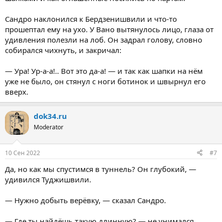
Сандро наклонился к Бердзенишвили и что-то
прошептал ему на ухо. У Вано вытянулось лицо, глаза от
удивления полезли на лоб. Он задрал голову, словно
собирался чихнуть, и закричал:
— Ура! Ур-а-а!.. Вот это да-а! — и так как шапки на нём
уже не было, он стянул с ноги ботинок и швырнул его
вверх.
dok34.ru
Moderator
10 Сен 2022
#7
Да, но как мы спустимся в туннель? Он глубокий, —
удивился Туджишвили.
— Нужно добыть верёвку, — сказал Сандро.
— Где ты найдёшь такую длинную? — не унимался