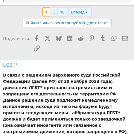
е
а
1
...
18
Вперёд
к
ц
Войдите или зарегистрируйтесь для ответа.
и
и
:
Facebook
X
Bluesky
LinkedIn
Reddit
Pinterest
Tumblr
WhatsA
Эл
Поделиться:
Ссылка
LGBT*
В связи с решением Верховного суда Российской
Федерации (далее РФ) от 30 ноября 2023 года),
движение ЛГБТ* признано экстремистским и
запрещена его деятельность на территории РФ.
Данное решение суда подлежит немедленному
исполнению, исходя из чего на форуме будут
приняты следующие меры - аббривеатура ЛГБТ*
должна и будет применяться только со звездочкой
(она означает иноагента или связанное с
экстремизмом движение, которое запрещено в РФ),