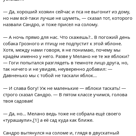
— Да, хороший хозяин сейчас и пса не выгонит из дому,
но нам всё-таки лучше не шуметь, — сказал тот, которого
назвали Сандро, и тоже присел на солому.
— А ночь прямо для нас. Что скажешь?.. В погожий день
собака Грозного и птицу не подпустит к этой яблоне.
Хотя, между нами говоря, я не понимаю, почему мы
крадём именно у него. Разве у Мелано не те же яблоки?
— Гоги попытался разглядеть в темноте лицо друга, но,
так ничего и не увидев, неуверенно добавил: —
Давненько мы с тобой не таскали яблок…
— И слава богу! Уж не маленькие — яблоки таскать! —
строго сказал Сандро. — В пятом классе учимся, голова
твоя садовая!
— Да, но… Мелано ведь тоже не собрала ещё своего
«тураша
у
ли»,[1] а её сад куда как ближе.
Сандро вытянулся на соломе и, глядя в двускатный