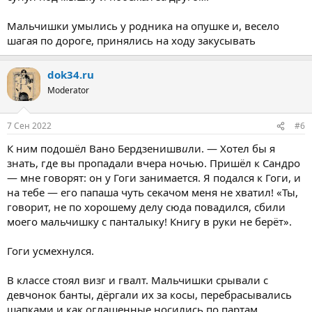
Мальчишки умылись у родника на опушке и, весело
шагая по дороге, принялись на ходу закусывать
dok34.ru
Moderator
7 Сен 2022
#6
К ним подошёл Вано Бердзенишв
и
ли. — Хотел бы я
знать, где вы пропадали вчера ночью. Пришёл к Сандро
— мне говорят: он у Гоги занимается. Я подался к Гоги, и
на тебе — его папаша чуть секачом меня не хватил! «Ты,
говорит, не по хорошему делу сюда повадился, сбили
моего мальчишку с панталыку! Книгу в руки не берёт».
Гоги усмехнулся.
В классе стоял визг и гвалт. Мальчишки срывали с
девчонок банты, дёргали их за косы, перебрасывались
шапками и как оглашенные носились по партам.