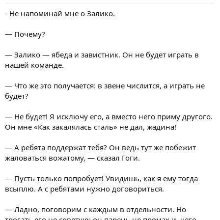
- Не напоминай мне о Залико.
— Почему?
— Залико — ябеда и завистник. Он не будет играть в
нашей команде.
— Что же это получается: в звене числится, а играть не
будет?
— Не будет! Я исключу его, а вместо него приму другого.
Он мне «Как закалялась сталь» не дал, жадина!
— А ребята поддержат тебя? Он ведь тут же побежит
жаловаться вожатому, — сказал Гоги.
— Пусть только попробует! Увидишь, как я ему тогда
всыплю. А с ребятами нужно договориться.
— Ладно, поговорим с каждым в отдельности. Но
трогать его не советую: он парень не промах и, чего