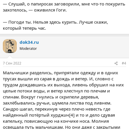
— Слушай, о папиросах заговорили, мне что-то покурить
захотелось, — оживился Гоги.
— Погоди ты. Нельзя здесь курить. Лучше скажи,
который теперь час.
dok34.ru
Moderator
7 Сен 2022
#4
Мальчишки разделись, припрятали одежду и в одних
трусах вышли из сарая в дождь и ветер. И, словно с
трудом дождавшись их выхода, ливень обрушил на них
целые потоки воды, и ветер хлестнул по плечам и
спинам. Вокруг гнулись и скрипели деревья,
захлёбывались ручьи, шумела листва под ливнем.
Сандро шагал, перекинув через плечо невесть где
найденный потёртый хурдж
и
н[4] и то и дело сдувая
капельку, повисающую на кончике носа. Молния
освещала путь мальчишкам. Но они даже с закрытыми