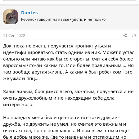
е
а
Dantes
к
ц
Ребенок говорит на языке чувств, и не только.
и
и
:
11 Сен 2022
#9
Док, пока не очень получается проникнуться и
идентифицироваться, стать одним из них. Может я устал
сильно или читаю как бы со стороны, считая себя более
взрослым что-ли каким то. Или более правильным.... Но
там вообще другая жизнь. А каким я был ребенком - это
же ужас и ппц....
Зависливым, боящимся всего, зажатым, получается и не
очень дружелюбным и не находящим себе дела
интересного.
Но правда у меня были ценности все таки другие -
дружба, но дружить не умел, но считал это важным и
очень хотел, но не получалось. И при всем этом я ещё
был добрым все же. Где то наивным и отстающим но