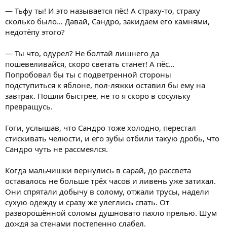
— Тьфу ты! И это называется пёс! А страху-то, страху
сколько было… Давай, Сандро, закидаем его камнями,
недотёпу этого?
— Ты что, одурел? Не болтай лишнего да
пошевеливайся, скоро светать станет! А пёс…
Попробовал бы ты с подветренной стороны
подступиться к яблоне, пол-ляжки оставил бы ему на
завтрак. Пошли быстрее, не то я скоро в сосульку
превращусь.
Гоги, услышав, что Сандро тоже холодно, перестал
стискивать челюсти, и его зубы отбили такую дробь, что
Сандро чуть не рассмеялся.
Когда мальчишки вернулись в сарай, до рассвета
оставалось не больше трёх часов и ливень уже затихал.
Они спрятали добычу в солому, отжали трусы, надели
сухую одежду и сразу же улеглись спать. От
разворошённой соломы душновато пахло прелью. Шум
дождя за стенами постепенно слабел.