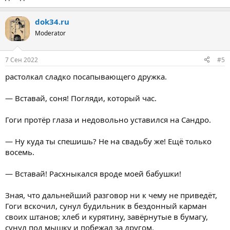
dok34.ru
Moderator
7 Сен 2022
#5
растолкал сладко посапывающего дружка.
— Вставай, соня! Погляди, который час.
Гоги протёр глаза и недовольно уставился на Сандро.
— Ну куда ты спешишь? Не на свадьбу же! Ещё только
восемь.
— Вставай! Расхныкался вроде моей бабушки!
Зная, что дальнейший разговор ни к чему не приведёт,
Гоги вскочил, сунул будильник в бездонный карман
своих штанов; хлеб и курятину, завёрнутые в бумагу,
сунул под мышку и побежал за другом.