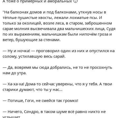
🙂
А тоже о примерных и аморальных
"На балконах домов и под балконами, уткнув носы в
тёплые пушистые хвосты, лежали лохматые псы. И
только за околицей, возле леса, в старом, заброшенном
сарае молния высвечивала два мальчишеских лица, Судя
по их выражениям, мальчишкам были нипочём гроза и
ветер, бушующие за стенами.
— Ну и ночка! — проговорил один из них и опустился на
солому, устилавшую весь сарай.
— Да, вовремя мы сюда добрались, не то не просохнуть
нам до утра.
— Ха-ха-ха! Дома-то сейчас уверены, что я у тебя. А твои
старики думают, что ты у нас…
— Потише, Г
о
ги, не смейся так громко!
— Ничего, С
а
ндро, в таком шуме всё равно никто не
услышит.