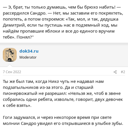
— Э, брат, ты только думаешь, чем бы брюхо набить! —
рассердился Сандро. — Нет, мы заставим его покряхтеть,
попотеть, а потом откроемся: «Так, мол, и так, дедушка
Димитрий, если ты пустишь нас в подземный ход, мы
найдём пропавшие яблоки и все до единого вручим
тебе». Понял?"
dok34.ru
Moderator
7 Сен 2022
#2
Ты же был там, когда Ник
о
чуть не надавал нам
подзатыльников из-за этого. Да и старший
пионервожатый не разрешил: «Нельзя же, чтоб в звене
собрались одни ребята, извольте, говорит, двух девочек
к себе взять».
Гоги задумался, и через некоторое время при свете
молнии Сандро увидел его открывшиеся в улыбке зубы.