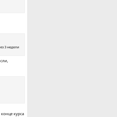
ез 3 недели
сли,
 конце курса