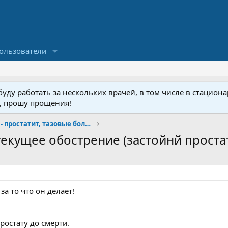
ользователи
ду работать за нескольких врачей, в том числе в стационар
у, прошу прощения!
Малая урология- простатит, тазовые боли, фиброз
текущее обострение (застойнй проста
а то что он делает!
ростату до смерти.