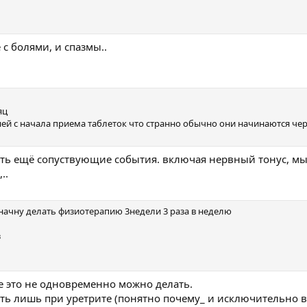
с болями, и спазмы..
яц
ей с начала приема таблеток что странно обычно они начинаются чер
сать ещё сопуствующие события. включая нервный тонус, мы
..
начну делать физиотерапию 3недели 3 раза в неделю
з
дее это не одновременно можно делать.
ть лишь при уретрите (понятно почему_ и исключительно в