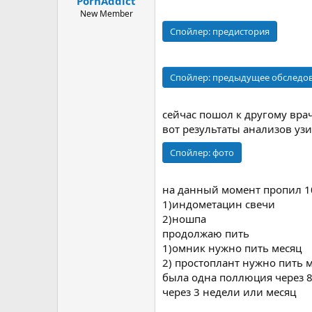
PornAddict
ы
л
а
New Member
Спойлер:
предистория
Спойлер:
предыдущее обследо
сейчас пошол к другому вра
вот результаты анализов узи
Спойлер:
фото
на данный момент пропил 1
1)индометацин свечи
2)ношпа
продолжаю пить
1)омник нужно пить месяц
2) простоплант нужно пить 
была одна поллюция через 8
через 3 недели или месяц