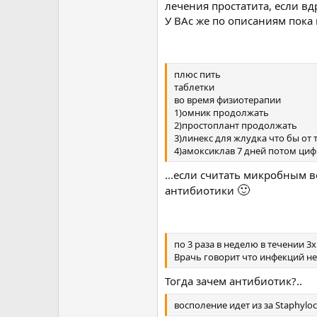
лечения простатита, если вдр
У ВАс же по описаниям пока 
плюс пить
таблетки
во время физиотерапии
1)омник продолжать
2)простоплант продолжать
3)линекс для жлудка что бы от 
4)амоксиклав 7 дней потом циф
...если считать микробным в
🙂
антибиотики
по 3 раза в неделю в течении 3
Врачь говорит что инфекций не
Тогда зачем антибиотик?..
восполение идет из за Staphyloc