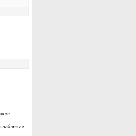
такое
ослабление