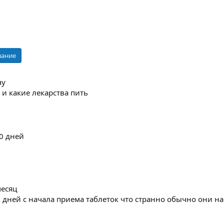
вание
чу
 и какие лекарства пить
0 дней
месяц
 дней с начала приема таблеток что странно обычно они н