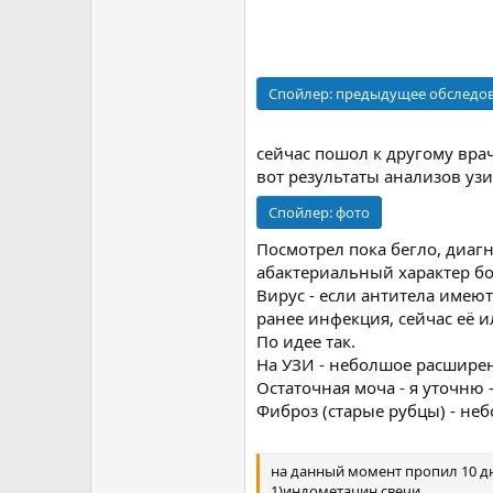
Спойлер:
предыдущее обследо
сейчас пошол к другому вра
вот результаты анализов узи
Спойлер:
фото
Посмотрел пока бегло, диагн
абактериальный характер б
Вирус - если антитела имеют
ранее инфекция, сейчас её и
По идее так.
На УЗИ - неболшое расширен
Остаточная моча - я уточню 
Фиброз (старые рубцы) - неб
на данный момент пропил 10 д
1)индометацин свечи