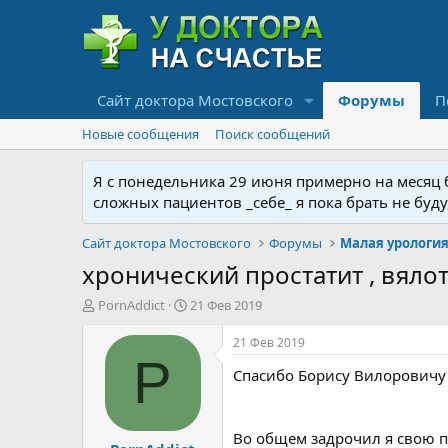
Сайт доктора Мостовского
Форумы
П
Новые сообщения
Поиск сообщений
Я с понедельника 29 июня примерно на месяц бу
сложных пациентов _себе_ я пока брать не буд
Сайт доктора Мостовского
Форумы
хронический простатит , вяло
А
Д
PornAddict
21 Фев 2019
в
а
т
т
21 Фев 2019
о
а
P
Спасибо Борису Вилоровичу з
р
н
т
а
е
ч
м
а
Во общем задрочил я свою п