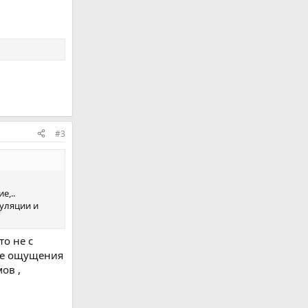
#3
е,..
куляции и
о не с
ные ощущения
ов ,