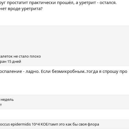
уг простатит практически прошёл, а уретрит - остался.
нет вроде уретрита?
талеток не стало плохо
ран 15 дней
оспаление - ладно. Если безмикробным..тогда я спрошу про
х недель
т
occus epidermidis 10^4 KOE/тамп это как бы своя флора