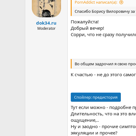
PornAddict написал(а):
Спасибо Борису Вилоровичу за т
Пожалуйста!
dok34.ru
Добрый вечер!
Moderator
Сорри, что не сразу получил
Во общем задрочил я свою прос
К счастью - не до этого само
Спойлер:
предистория
Тут если можно - подробне 
Длительность, что на это вли
ощущение,..
Ну и заодно - прочие симпт
эякуляции и прочее?