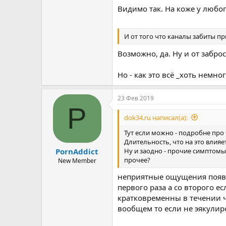
Видимо так. На коже у любог
И от того что каналы забиты п
Возможно, да. Ну и от забро
Но - как это всё _хоть немн
23 Фев 2019
P
dok34.ru написал(а):
Тут если можно - подробне пр
Длительность, что на это влияе
Ну и заодно - прочие симптомы
PornAddict
прочее?
New Member
неприятные ощущения появля
первого раза а со второго 
кратковременны в течении ч
вообщем то если не эякулиро