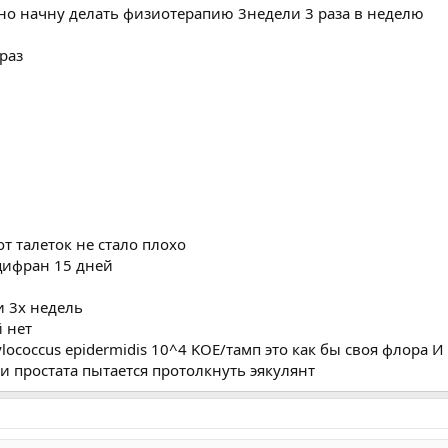
но начну делать физиотерапию 3недели 3 раза в неделю
раз
от талеток не стало плохо
цифран 15 дней
и 3х недель
 нет
lococcus epidermidis 10^4 KOE/тамп это как бы своя флора И 
и простата пытается протолкнуть эякулянт