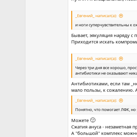
_Евгений_ написал(а):
и ноги суперчувствительны к о
Бывает, эякуляция наряду с 
Приходится искать компроми
_Евгений_ написал(а):
Через три дня все хорошо, прос
антибиотики не оказывают ника
Антибиотиками, если там _не
мало пользы, к сожалению. А
_Евгений_ написал(а):
Понятно, что помогает ЛФК, но 
🙂
Можете
Сжатия ануса - незаметная 
А "большой" комплекс можно д