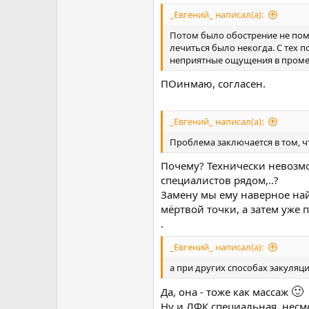
_Евгений_ написал(а):
Потом было обострение не помн
лечиться было некогда. С тех п
неприятные ощущения в промежн
ПОинмаю, согласен.
_Евгений_ написал(а):
Проблема заключается в том, ч
Почему? Технически невозм
специалистов рядом,..?
Замену мы ему наверное най
мёртвой точки, а затем уже 
.
_Евгений_ написал(а):
а при других способах эакуляц
🙂
Да, она - тоже как массаж
Ну и ЛФК специальная, несмо