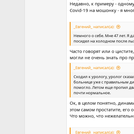
Недавно, к примеру - одном
Covid-19 на мошонку - я мно
_Евгений_ написал(а):
Немного о себе. Мне 47 лет. Я д
посидел на холодном после лы
Часто говорят или о цистите
могли не очень знать про про
_Евгений_ написал(а):
Сходил к урологу, уролог сказ
больнице уже с правильным ди
помогло. Летом еще пропил два
почти нормальное.
Ок, в целом понятно, динам
этом самом простатите, его
Что можно, что нежелательно
_Евгений_ написал(а):