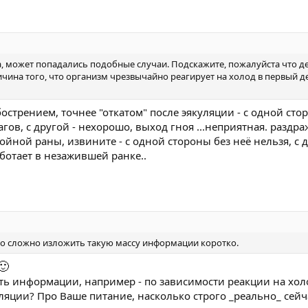
а, может попадались подобные случаи. Подскажите, пожалуйста что де
ичина того, что организм чрезвычайно реагирует на холод в первый д
острением, точнее "откатом" после эякуляции - с одной сто
гов, с другой - нехорошо, выход гноя ...неприятная. разд
нойной раны, извините - с одной стороны без неё нельзя, с д
аботает в незажившей ранке..
но сложно изложить такую массу информации коротко.
🙂
ь информации, например - по зависимости реакции на хол
уляции? Про Ваше питание, насколько строго _реально_ сейч