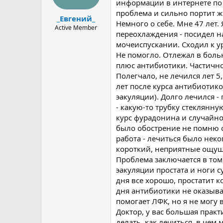
ы
л
информации в интернете по 
а
проблема и сильно портит ж
_Евгений_
Немного о себе. Мне 47 лет. 
Active Member
переохлаждения - посидел н
мочеиспускании. Сходил к у
Не помогло. Отлежал в боль
плюс антибиотики. Частично
Полегчало, не лечился лет 
лет после курса антибиотико
эакуляции). Долго лечился 
- какую-то трубку стеклянну
курс фурадонина и случайно 
было обострение не помню о
работа - лечиться было неко
короткий, неприятные ощуще
Проблема заключается в том,
эакуляции простата и ноги 
дня все хорошо, простатит к
дня антибиотики не оказыва
помогает ЛФК, но я не могу 
Доктор, у вас большая прак
делать, как лечиться, в чем