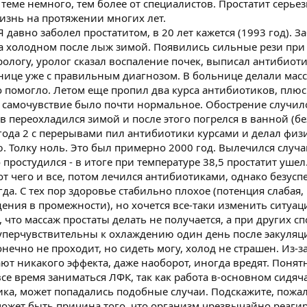
теме немного, тем более от специалистов. Простатит серье
изнь на протяжении многих лет.
Я давно заболел простатитом, в 20 лет кажется (1993 год). З
а холодном после лыж зимой. Появились сильные рези при
рологу, уролог сказал воспаление почек, выписал антибиот
нице уже с правильным диагнозом. В больнице делали мас
 помогло. Летом еще пропил два курса антибиотиков, плюс 
5, самочувствие было почти нормальное. Обострение случил
в переохладился зимой и после этого погрелся в ванной (бе
- года 2 с перерывами пил антибиотики курсами и делал фи
ю. Толку ноль. Это был примерно 2000 год. Вылечился случа
простудился - в итоге при температуре 38,5 простатит ушел
т чего и все, потом лечился антибиотиками, однако безусп
гда. С тех пор здоровье стабильно плохое (потенция слабая,
ния в промежности), но хочется все-таки изменить ситуац
 что массаж простаты делать не получается, а при других с
суперчувствительны к охлаждению один день после эакуляци
онечно не проходит, но сидеть могу, холод не страшен. Из-з
ют никакого эффекта, даже наоборот, иногда вредят. Понятн
все время заниматься ЛФК, так как работа в-основном сидяча
тика, может попадались подобные случаи. Подскажите, пожал
 может быть причина того, что организм чрезвычайно реаги