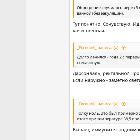
Обострение случилось через 5 
ванной (без эакуляции).
Тут понятно. Сочувствую. Ид
качественная..
_Евгений_ написал(а):
Долго лечился - года 2 с пере
стеклянную.
Дарсонваль, ректально? Про
Если наружно - заметно свет
_Евгений_ написал(а):
Толку ноль. Это был примерно 2
итоге при температуре 38,5 про
Бывает, иммунитет поднимает