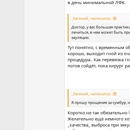
в день минимальной ЛФК.
_Евгений_ написал(а):
Доктор, у вас большая практик
лечиться, в чем может быть пр
эауляции.
Тут понятно, с временным об
хорошо, выходит гной из оча
процедура.. Как перевязка г
потов сойдёт, пока хирург р
_Евгений_ написал(а):
Я прошу прощения за сумбур, 
Коротко не так обязательно
Желательно ещё немного хот
_качества_ выброса при эяк