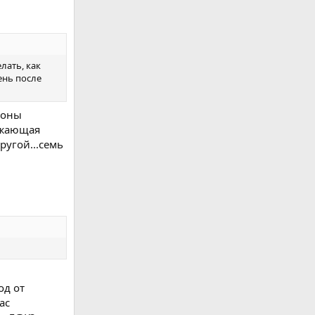
лать, как
ень после
роны
ражающая
ругой...семь
од от
ас