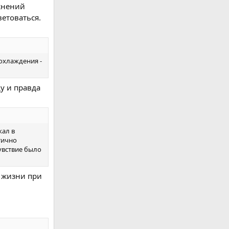
жнений
етоваться.
еохлаждения -
ду и правда
жал в
тично
увствие было
й жизни при