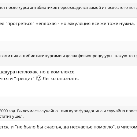
лет после курса антибиотиков переохладился зимой и после этого пог
ея "прогреться" неплохая - но эякуляция всё же тоже нужна,
рывами пил антибиотики курсами и делал физиопроцедуры - какую-то т
цедура неплохая, но в комплексе.
🙂
ится и "трещит"
Легко опознать.
000 год. Вылечился случайно - пил курс фурадонина и случайно прост
статит ушел.
ся, и "не было бы счастья, да несчастье помогло", в чистом