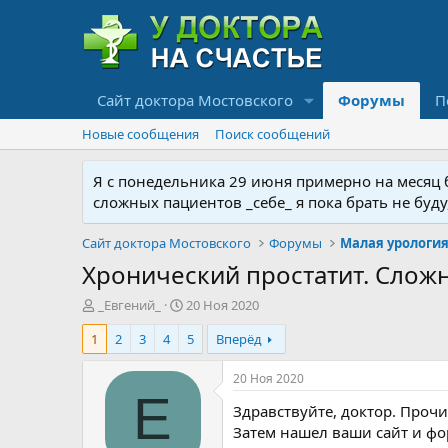
Сайт доктора Мостовского
Форумы
П
Новые сообщения
Поиск сообщений
Я с понедельника 29 июня примерно на месяц бу
сложных пациентов _себе_ я пока брать не буд
Сайт доктора Мостовского
Форумы
Хронический простатит. Слож
А
Д
_Евгений_
20 Ноя 2020
в
а
1
2
3
4
5
Вперёд
т
т
о
а
р
н
20 Ноя 2020
т
а
Е
Здравствуйте, доктор. Проч
е
ч
м
а
Затем нашел ваши сайт и фор