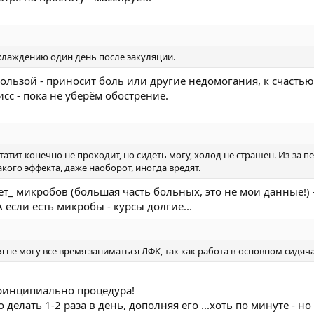
хлаждению один день после эакуляции.
пользой - приносит боль или другие недомогания, к счасть
сс - пока не уберём обострение.
татит конечно не проходит, но сидеть могу, холод не страшен. Из-за п
кого эффекта, даже наоборот, иногда вредят.
т_ микробов (большая часть больных, это не мои данные!) 
 если есть микробы - курсы долгие...
я не могу все время заниматься ЛФК, так как работа в-основном сидяча
принципиально процедура!
елать 1-2 раза в день, дополняя его ...хоть по минуте - но