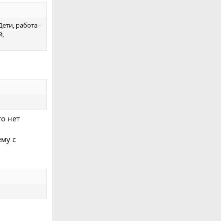
ети, работа -
й,
о нет
му с