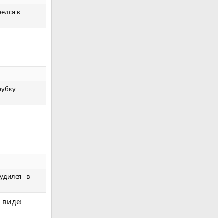
релся в
рубку
удился - в
 виде!