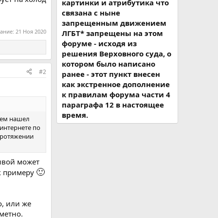
картинки и атрибутика что
связана с ныне
запрещенным движением
вание:
21 Ноя 2020
ЛГБТ* запрещены на этом
форуме - исходя из
решения Верховного суда, о
котором было написано
#2
ранее - этот пункт внесен
как экстренное дополнение
к правилам форума части 4
параграфа 12 в настоящее
время.
тем нашел
 интернете по
 протяжении
ивой может
🙂
 к примеру
о, или же
метно.