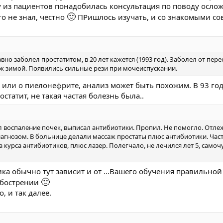
у из пациентов понадобилась консультация по поводу осло
🙂
го не знал, честно
ПРишлось изучать, и со знакомыми сов
авно заболел простатитом, в 20 лет кажется (1993 год). Заболел от пер
ж зимой. Появились сильные рези при мочеиспускании.
, или о пиелонефрите, анализ может быть похожим. В 93 го
статит, не такая частая болезнь была..
ал воспаление почек, выписал антибиотики. Пропил. Не помогло. Отле
агнозом. В больнице делали массаж простаты плюс антибиотики. Час
 курса антибиотиков, плюс лазер. Полегчало, не лечился лет 5, самоч
ика обычно тут зависит и от ...Вашего обучения правильно
🙂
 обострении
, и так далее.