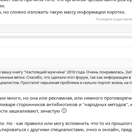
ии.
, но сложно изложить такую массу информации коротко.
Последнее редактиро
л вашу книгу "Настоящий мужчина" 2010 года. Очень понравилась. За
инные ветки. Спасибо, что сделали этот форум, так как информации в
ециалистов. Простатит серьезная проблема и сильно портит жизнь на
ии много, но она или рекламная, или немного противореч
холиваре сторонников антибиотиков и "народных методов",
🙂
сти зашкаливают, зачастую
ати. Но - как правило или могу вспомнить что-то из прошлог
ьтироваться с другими специалистами, очно и онлайн, пред