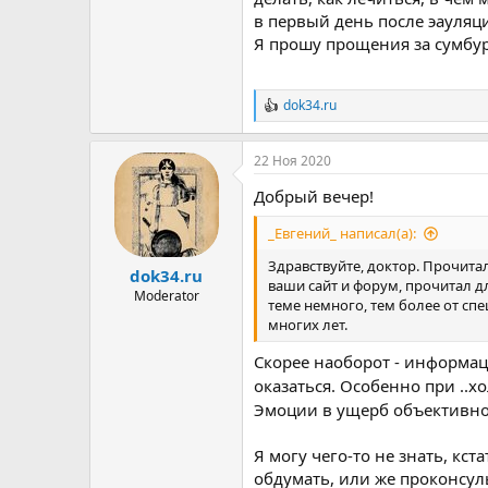
в первый день после эауляц
Я прошу прощения за сумбур
dok34.ru
Р
е
а
22 Ноя 2020
к
ц
Добрый вечер!
и
и
_Евгений_ написал(а):
:
Здравствуйте, доктор. Прочита
dok34.ru
ваши сайт и форум, прочитал дл
Moderator
теме немного, тем более от сп
многих лет.
Скорее наоборот - информац
оказаться. Особенно при ..
Эмоции в ущерб объективно
Я могу чего-то не знать, кст
обдумать, или же проконсул