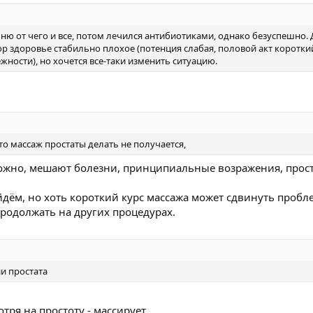
ю от чего и все, потом лечился антибиотиками, однако безуспешно. Д
ор здоровье стабильно плохое (потенция слабая, половой акт коротки
ости), но хочется все-таки изменить ситуацию.
то массаж простаты делать не получается,
ожно, мешают болезни, принципиальные возражения, прост
дём, но хоть короткий курс массажа может сдвинуть пробле
продолжать на других процедурах.
ии простата
тря на простоту - массирует..