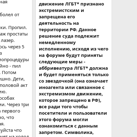
зная
движение ЛГБТ* признано
экстремистским и
аболел от
запрещена его
деятельность на
ики. Пропил.
территории РФ. Данное
саж простаты
решение суда подлежит
лазер.
немедленному
ось через 5
исполнению, исходя из чего
з
на форуме будут приняты
зиопроцедуры
следующие меры -
йно - пил
аббривеатура ЛГБТ* должна
. Потом
и будет применяться только
ешно. Дети,
со звездочкой (она означает
 половой акт
иноагента или связанное с
ию.
экстремизмом движение,
пособах
которое запрещено в РФ),
и. Через три
все ради того чтобы
а первого
посетители и пользователи
о, что
этого форума могли
я.
ознакомиться с данным
уйста что
запретом. Символика,
рует на холод