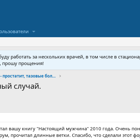
ользователи
ду работать за нескольких врачей, в том числе в стационар
у, прошу прощения!
Малая урология- простатит, тазовые боли, фиброз
ный случай.
итал вашу книгу "Настоящий мужчина" 2010 года. Очень по
ум, прочитал длинные ветки. Спасибо, что сделали этот фор