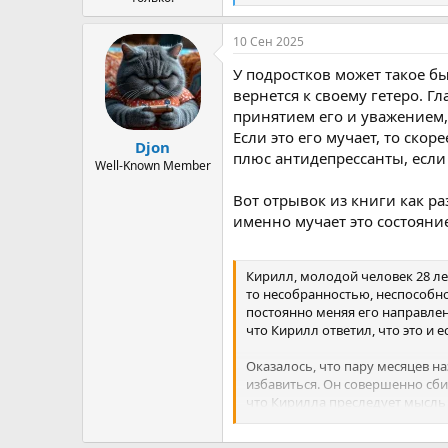
е
а
10 Сен 2025
к
ц
У подростков может такое бы
и
и
вернется к своему гетеро. Г
:
принятием его и уважением,
Если это его мучает, то скор
Djon
плюс антидепрессанты, если 
Well-Known Member
Вот отрывок из книги как ра
именно мучает это состояни
Кирилл, молодой человек 28 ле
то несобранностью, неспособно
постоянно меняя его направлени
что Кирилл ответил, что это и 
Оказалось, что пару месяцев н
избавиться. Он совершенно сбит
что Кирилла преследует мысль о
тем, что он сменит свою сексу
он собирается жениться на сам