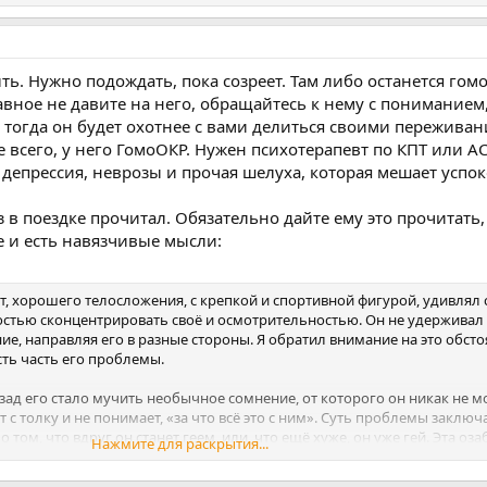
ть. Нужно подождать, пока созреет. Там либо останется гомо
лавное не давите на него, обращайтесь к нему с понимание
 тогда он будет охотнее с вами делиться своими переживан
ее всего, у него ГомоОКР. Нужен психотерапевт по КПТ или А
депрессия, неврозы и прочая шелуха, которая мешает успок
з в поездке прочитал. Обязательно дайте ему это прочитать,
е и есть навязчивые мысли:
т, хорошего телосложения, с крепкой и спортивной фигурой, удивлял 
стью сконцентрировать своё и осмотрительностью. Он не удерживал 
е, направляя его в разные стороны. Я обратил внимание на это обсто
есть часть его проблемы.
азад его стало мучить необычное сомнение, от которого он никак не м
 с толку и не понимает, «за что всё это с ним». Суть проблемы заключа
 том, что вдруг он станет геем, или, что ещё хуже, он уже гей. Эта оз
Нажмите для раскрытия...
альную ориентации просто ломает его жизнь, учитывая то, что в ближ
ой прекрасной девушке на свете.