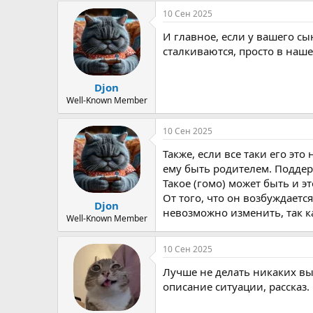
Я стал расспрашивать молодого
10 Сен 2025
долго они вместе, как складыва
«романтическом фронте». Кирил
И главное, если у вашего сы
полтора года. До этого все его
сталкиваются, просто в наше
Прекращались всегда только по
начинал ощущать «пресность». 
внешнему виду девушки, стано
Djon
у неё «не тюнингованные», то о
Well-Known Member
выливались в последующем в с
счастьем.
10 Сен 2025
С Еленой всё было по-другому. 
Также, если все таки его это
зарабатывала. Ему было с ней 
ему быть родителем. Поддер
таточно быстро начали жить вм
подарила мама на 20-летие. Её
Такое (гомо) может быть и э
поровну. Кирилл работал в IT-
От того, что он возбуждаетс
Djon
он сразу согласился на её услов
невозможно изменить, так ка
Well-Known Member
За полтора года совместного п
серьёзные испытания. Были пр
10 Сен 2025
почке. Кирилл очень помогал с
сложности с работой. Тут уже 
Лучше не делать никаких вы
их отношений было естественны
описание ситуации, рассказ.
хотела бы свадьбу, семью, дете
подготовка к свадьбе.