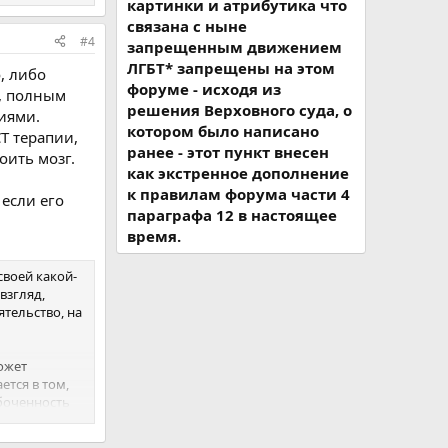
картинки и атрибутика что
связана с ныне
#4
запрещенным движением
ЛГБТ* запрещены на этом
, либо
форуме - исходя из
м, полным
решения Верховного суда, о
иями.
котором было написано
СТ терапии,
ранее - этот пункт внесен
оить мозг.
как экстренное дополнение
к правилам форума части 4
 если его
параграфа 12 в настоящее
время.
своей какой-
взгляд,
ятельство, на
ожет
ется в том,
абоченность
айшее время