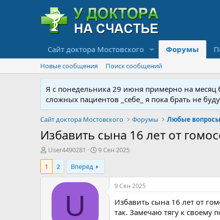
Сайт доктора Мостовского
Форумы
П
Новые сообщения
Поиск сообщений
Я с понедельника 29 июня примерно на месяц бу
сложных пациентов _себе_ я пока брать не буд
Сайт доктора Мостовского
Форумы
Любые вопросы 
Избавить сына 16 лет от гомос
А
Д
User4490281
9 Сен 2025
в
а
1
2
Вперёд
т
т
о
а
р
н
9 Сен 2025
т
а
U
Избавить сына 16 лет от гом
е
ч
м
а
так. Замечаю тягу к своему п