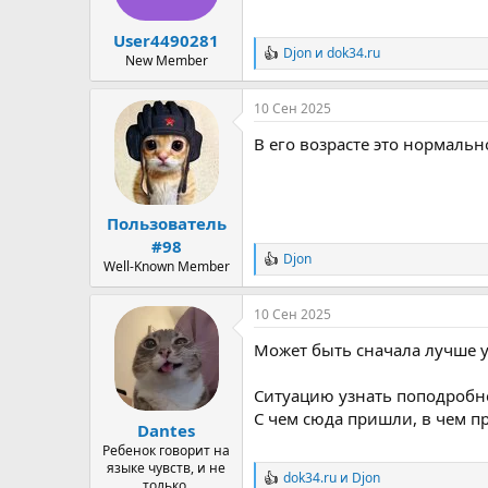
ы
л
а
User4490281
Djon
и
dok34.ru
Р
New Member
е
а
10 Сен 2025
к
ц
В его возрасте это нормальн
и
и
:
Пользователь
#98
Djon
Р
Well-Known Member
е
а
10 Сен 2025
к
ц
Может быть сначала лучше уз
и
и
:
Ситуацию узнать поподробнее
С чем сюда пришли, в чем п
Dantes
Ребенок говорит на
языке чувств, и не
dok34.ru
и
Djon
Р
только.