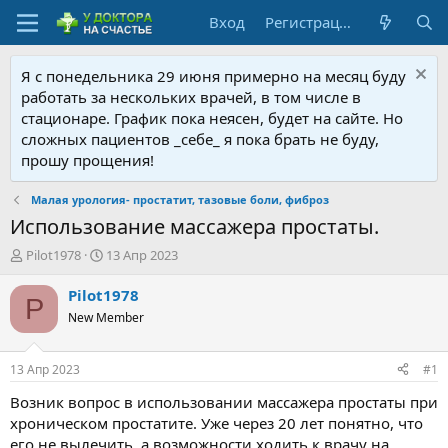
Вход
Регистрация
Я с понедельника 29 июня примерно на месяц буду
работать за нескольких врачей, в том числе в
стационаре. График пока неясен, будет на сайте. Но
сложных пациентов _себе_ я пока брать не буду,
прошу прощения!
Малая урология- простатит, тазовые боли, фиброз
Использование массажера простаты.
А
Д
Pilot1978
13 Апр 2023
в
а
т
т
Pilot1978
P
о
а
New Member
р
н
т
а
е
ч
13 Апр 2023
#1
м
а
ы
л
Возник вопрос в использовании массажера простаты при
а
хроническом простатите. Уже через 20 лет понятно, что
его не вылечить, а возможности ходить к врачу на