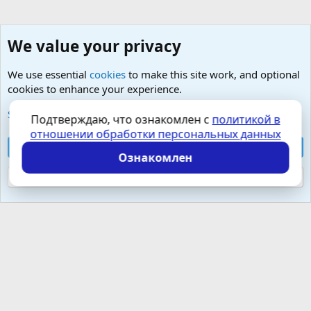
We value your privacy
We use essential
cookies
to make this site work, and optional
cookies to enhance your experience.
Малая урология- простатит, тазовые боли, фиброз
See further information and configure your preferences
Подтверждаю, что ознакомлен с
политикой в
отношении обработки персональных данных
Cookies
Russian (RU)
Accept all cookies
Контактная форма
Условия и правила
Ознакомлен
Политика конфиденциальности
Помощь
Главная
R
S
Reject optional cookies
S
Локализация от
XenForo.Info