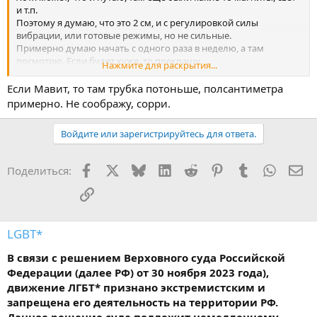
и т.п.
Поэтому я думаю, что это 2 см, и с регулировкой силы
вибрации, или готовые режимы, но не сильные.
Примерно думаю начать с одного раза в неделю, а там
посмотрю. Если будет хуже, то прекращу.
Нажмите для раскрытия...
Когда на велосипеде езжю, хуже не становиться, при этом там
достаточно сильное давление на простату, но я же не могу на
Если Мавит, то там трубка потоньше, полсантиметра
велосипеда ездить зимой, и не всегда это удобно.
примерно. Не соображу, сорри.
Есть такое чувство, что без массажа, поедание таблеток такой
силы не приносит, и что лечение стоит на месте, или даже идет
Войдите или зарегистрируйтесь для ответа.
обратно.
Facebook
X
Bluesky
LinkedIn
Reddit
Pinterest
Tumblr
WhatsA
Эл
Поделиться:
Ссылка
LGBT*
В связи с решением Верховного суда Российской
Федерации (далее РФ) от 30 ноября 2023 года),
движение ЛГБТ* признано экстремистским и
запрещена его деятельность на территории РФ.
Данное решение суда подлежит немедленному