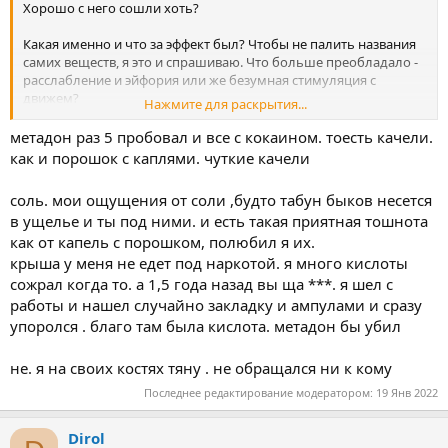
Хорошо с него сошли хоть?
Какая именно и что за эффект был? Чтобы не палить названия
самих веществ, я это и спрашиваю. Что больше преобладало -
расслабление и эйфория или же безумная стимуляция с
движем?
Нажмите для раскрытия...
Детокс в наркологии пробовали, ну прокапаться там? Или же
метадон раз 5 пробовал и все с кокаином. тоесть качели.
сами, на сухую?
как и порошок с каплями. чуткие качели
соль. мои ощущения от соли ,будто табун быков несется
в ущелье и ты под ними. и есть такая приятная тошнота
как от капель с порошком, полюбил я их.
крыша у меня не едет под наркотой. я много кислоты
сожрал когда то. а 1,5 года назад вы ща ***. я шел с
работы и нашел случайно закладку и ампулами и сразу
упоролся . благо там была кислота. метадон бы убил
не. я на своих костях тяну . не обращался ни к кому
Последнее редактирование модератором:
19 Янв 2022
Dirol