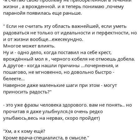
жизни , а врожденной. и я теперь понимаю ,почему
паранойя появилась еще раньше.
" Если не считать эту область важнейшей, если уметь
радоваться не только от идеальности и перфектности, но
и от жизни вообще...ежесекундно.
Многое может влиять.
Ну и - одно дело, когда поставил на себе крест,
врождённый мол я , черного кобеля не отмоешь добела.
А другое - когда нашли причины ...почернения, и
пошагово, не мгновенно, но довольно быстро -
белеете...
Наверное даже маленькие шаги при этом - могут
приносить радость?"
- это уже фразы человека здорового. вам не понять.. но
прочитав я даже улыбнулся.(я очень редко
улыбаюсь,весь на нервах, скоро пройдет)
"Хм, а к кому ещё?
Кроме врача-специалиста, в смысле."