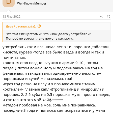
D
ц
Well-Known Member
и
и
:
18 Янв 2022
#5
Дизайр написал(а):
Что там с веществами? Что и как долго употребляли?
Попробую в этом плане помочь как могу...
употреблять как и все начал лет в 16. порошки ,таблетки,
кислота, курево -тогда все было везде и всегда и так и
почти за так.
колоться стал поздно. служил в армии 9-10 , потом
пиздец, потом ломаю ногу и подсаживаюсь на год на
феназепам. я закидывался одновременно алкоголем ,
порошками и кучей феназепама. год!
через год резко на иглу и я познакомился с таким
коктейлем- глазные капли(тропикамид и мидроцил) и
порошек. 2, 2,5 куба на 0,5 порошка. жуть. просто пиздец.
Я считал что это мой кайф!!!!!!!!!!!
метадон пробовал не мое, соль мне понравилась.
последние 3 года и пытаюсь сам исправиться и у меня