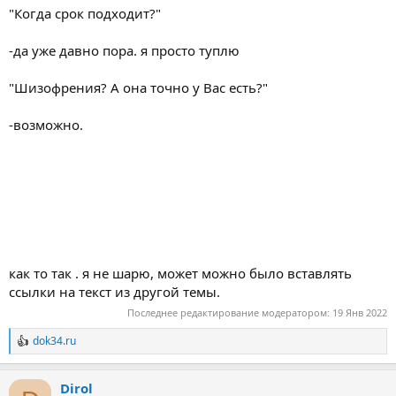
"Когда срок подходит?"
-да уже давно пора. я просто туплю
"Шизофрения? А она точно у Вас есть?"
-возможно.
как то так . я не шарю, может можно было вставлять
ссылки на текст из другой темы.
Последнее редактирование модератором:
19 Янв 2022
dok34.ru
Р
е
а
Dirol
к