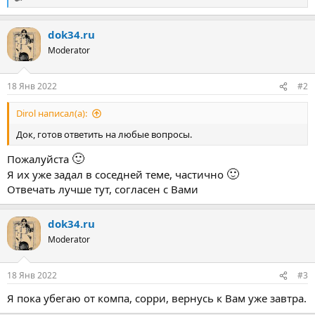
Р
е
а
dok34.ru
к
ц
Moderator
и
и
:
18 Янв 2022
#2
Dirol написал(а):
Док, готов ответить на любые вопросы.
🙂
Пожалуйста
🙂
Я их уже задал в соседней теме, частично
Отвечать лучше тут, согласен с Вами
dok34.ru
Moderator
18 Янв 2022
#3
Я пока убегаю от компа, сорри, вернусь к Вам уже завтра.