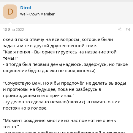
Dirol
D
Well-Known Member
18 Янв 2022
#4
окей.я пока отвечу на все вопросы ,которые были
заданы мне в другой дружественной теме.
''Как я понял - Вы ориентируетесь на название этой
темы?''
- я тогда был первый день(надеюсь, задержусь, но такое
ощущение будто далеко не продвинемся)
"Сочувствую Вам. Но я бы предпочёл не делать выводы
и прогнозы на будущее, пока не разберусь в
происходящем и его причинах."
-ну делов то сделано немало(плохих). а память о них
постоянно в голове.
"Момент рождения многие из нас помнят не очень
точно "
-я считаю свою проблему не приобретенной в течении