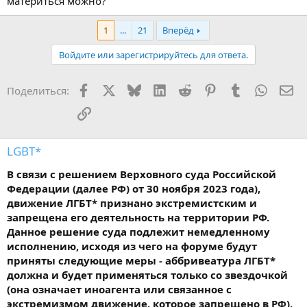
материться можно?
1
...
21
Вперёд
Войдите или зарегистрируйтесь для ответа.
Facebook
X
Bluesky
LinkedIn
Reddit
Pinterest
Tumblr
WhatsA
Эл
Поделиться:
Ссылка
LGBT*
В связи с решением Верховного суда Российской
Федерации (далее РФ) от 30 ноября 2023 года),
движение ЛГБТ* признано экстремистским и
запрещена его деятельность на территории РФ.
Данное решение суда подлежит немедленному
исполнению, исходя из чего на форуме будут
приняты следующие меры - аббривеатура ЛГБТ*
должна и будет применяться только со звездочкой
(она означает иноагента или связанное с
экстремизмом движение, которое запрещено в РФ),