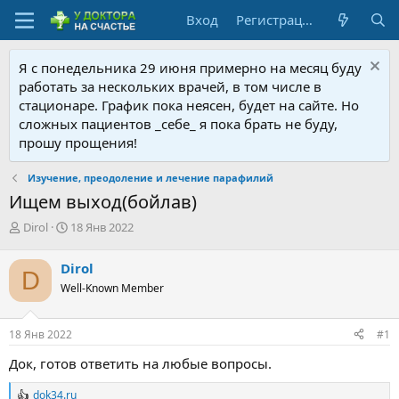
Вход
Регистрация
Я с понедельника 29 июня примерно на месяц буду
работать за нескольких врачей, в том числе в
стационаре. График пока неясен, будет на сайте. Но
сложных пациентов _себе_ я пока брать не буду,
прошу прощения!
Изучение, преодоление и лечение парафилий
Ищем выход(бойлав)
А
Д
Dirol
18 Янв 2022
в
а
т
т
Dirol
D
о
а
Well-Known Member
р
н
т
а
е
ч
18 Янв 2022
#1
м
а
ы
л
Док, готов ответить на любые вопросы.
а
dok34.ru