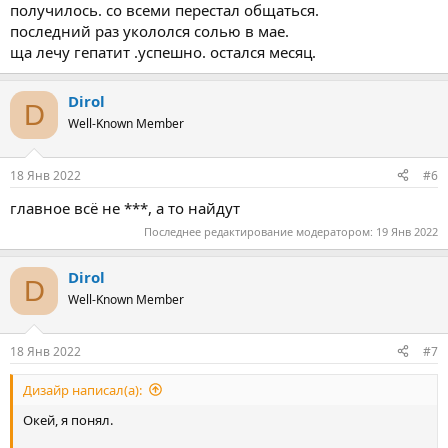
получилось. со всеми перестал общаться.
последний раз укололся солью в мае.
ща лечу гепатит .успешно. остался месяц.
Dirol
D
Well-Known Member
18 Янв 2022
#6
главное всё не ***, а то найдут
Последнее редактирование модератором:
19 Янв 2022
Dirol
D
Well-Known Member
18 Янв 2022
#7
Дизайр написал(а):
Окей, я понял.