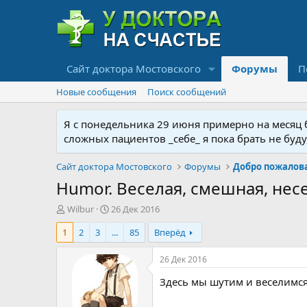
Сайт доктора Мостовского
Форумы
П
Новые сообщения
Поиск сообщений
Я с понедельника 29 июня примерно на месяц бу
сложных пациентов _себе_ я пока брать не буд
Сайт доктора Мостовского
Форумы
Humor. Веселая, смешная, нес
А
Д
Wilbur
26 Дек 2016
в
а
1
2
3
...
85
Вперёд
т
т
о
а
р
н
26 Дек 2016
т
а
Здесь мы шутим и веселимся
е
ч
м
а