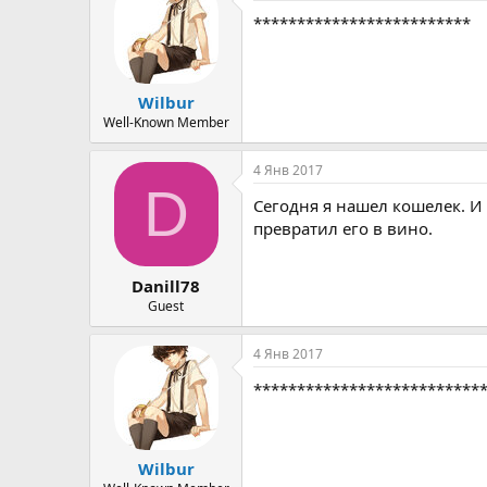
*************************
Wilbur
Well-Known Member
4 Янв 2017
D
Сегодня я нашел кошелек. И 
превратил его в вино.
Danill78
Guest
4 Янв 2017
**************************
Wilbur