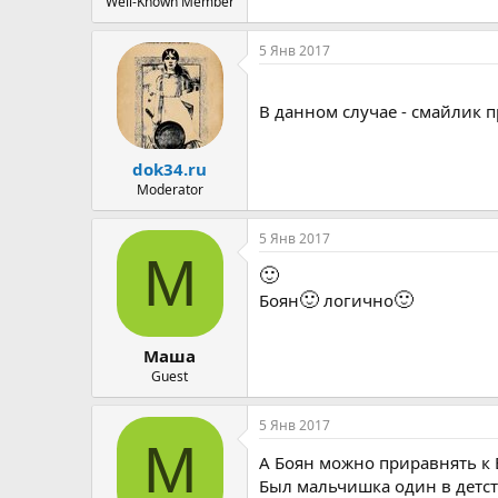
Well-Known Member
5 Янв 2017
В данном случае - смайлик 
dok34.ru
Moderator
5 Янв 2017
М
🙂
🙂
🙂
Боян
логично
Маша
Guest
5 Янв 2017
М
А Боян можно приравнять к 
Был мальчишка один в детст