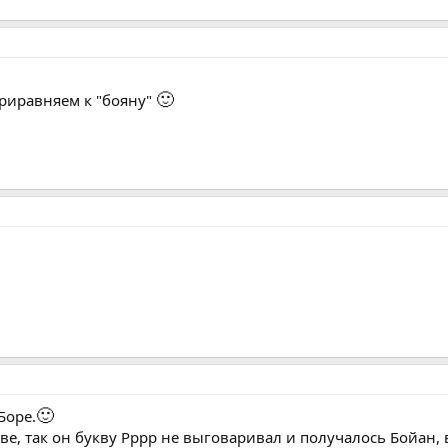
🙂
приравняем к "бояну"
🙂
Боре.
ве, так он букву Рррр не выговаривал и получалось Бойан, 