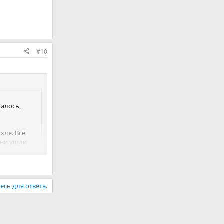
#10
вилось,
хле. Всё
зни ушли
 опустошён.
в него
ья. Я
есь для ответа.