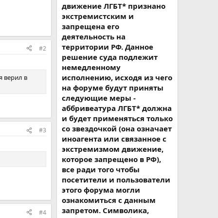
движение ЛГБТ* признано
экстремистским и
запрещена его
деятельность на
территории РФ. Данное
#2
решение суда подлежит
немедленному
исполнению, исходя из чего
я верил в
на форуме будут приняты
следующие меры -
аббривеатура ЛГБТ* должна
и будет применяться только
со звездочкой (она означает
#3
иноагента или связанное с
экстремизмом движение,
которое запрещено в РФ),
все ради того чтобы
посетители и пользователи
этого форума могли
ознакомиться с данным
запретом. Символика,
#4