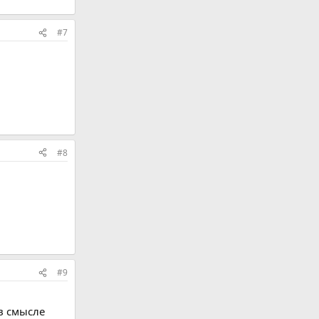
#7
#8
#9
в смысле