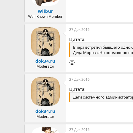
ы
л
а
Wilbur
Well-Known Member
27 Дек 2016
Цитата:
Вчера встретил бывшего однокла
Деда Мороза. Но нормально поб
dok34.ru
🙂
Moderator
27 Дек 2016
Цитата:
Дети системного администратор
dok34.ru
Moderator
27 Дек 2016