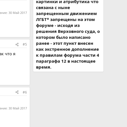
картинки и атрибутика что
связана с ныне
ание:
30 Май 2017
запрещенным движением
ЛГБТ* запрещены на этом
форуме - исходя из
решения Верховного суда, о
котором было написано
ранее - этот пункт внесен
#5
как экстренное дополнение
к что я
к правилам форума части 4
параграфа 12 в настоящее
время.
#6
ание:
30 Май 2017