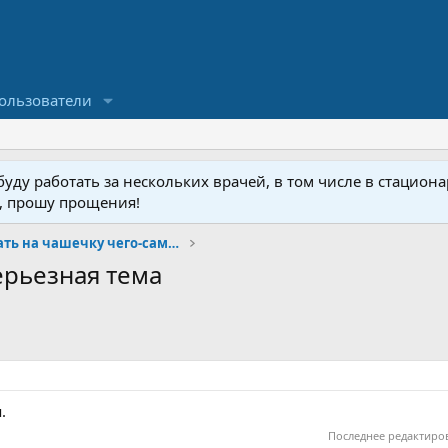
ользователи
ду работать за нескольких врачей, в том числе в стационар
у, прошу прощения!
Добро пожаловать на чашечку чего-сами-знаете :)
ерьезная тема
.
Последнее редактиро