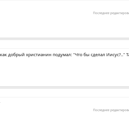
Последнее редактиров
как добрый христианин подумал: "Что бы сделал Иисус?.." Та
*
Последнее редактиров