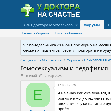
Сайт доктора Мостовского
Форумы
П
Новые сообщения
Поиск сообщений
Я с понедельника 29 июня примерно на месяц бу
сложных пациентов _себе_ я пока брать не буд
Сайт доктора Мостовского
Форумы
Гомосексуализм и педофилия
А
Д
Евгений
17 Мар 2025
в
а
т
т
17 Мар 2025
о
а
Е
Я не знаю как уже лечится, я
р
н
т
а
ровно не могу отедилить ес
е
ч
влечения, я уже начинаю ду
м
а
приём...