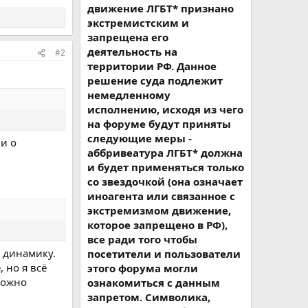
движение ЛГБТ* признано
экстремистским и
запрещена его
деятельность на
#2
территории РФ. Данное
решение суда подлежит
немедленному
исполнению, исходя из чего
на форуме будут приняты
следующие меры -
 и о
аббривеатура ЛГБТ* должна
и будет применяться только
со звездочкой (она означает
иноагента или связанное с
экстремизмом движение,
которое запрещено в РФ),
все ради того чтобы
ю динамику.
посетители и пользователи
 но я всё
этого форума могли
зможно
ознакомиться с данным
запретом. Символика,