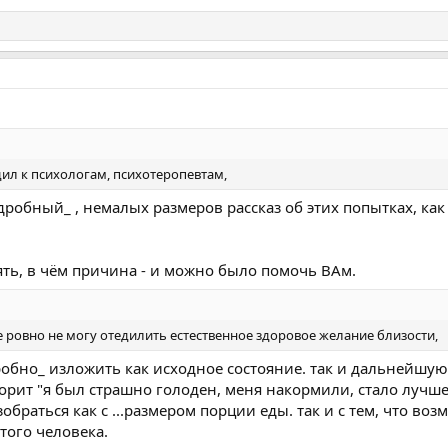
одил к психологам, психотеропевтам,
одробный_ , немалых размеров рассказ об этих попытках, как
ять, в чём причина - и можно было помочь ВАм.
се ровно не могу отедилить естественное здоровое желание близости,
робно_ изложить как исходное состояние. так и дальнейшу
орит "я был страшно голоден, меня накормили, стало лучше,
обраться как с ...размером порции еды. так и с тем, что во
того человека.