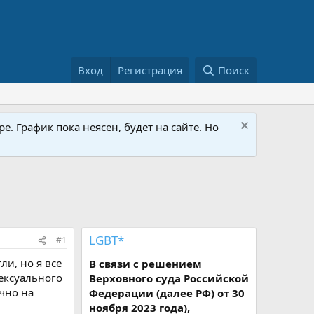
Вход
Регистрация
Поиск
е. График пока неясен, будет на сайте. Но
LGBT*
#1
ли, но я все
В связи с решением
сексуального
Верховного суда Российской
чно на
Федерации (далее РФ) от 30
ноября 2023 года),