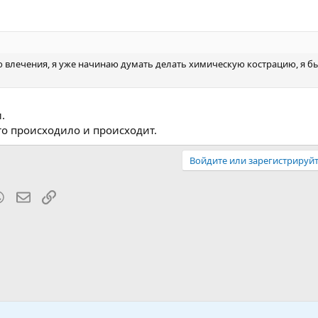
 влечения, я уже начинаю думать делать химическую кострацию, я б
.
то происходило и происходит.
Войдите или зарегистрируйт
blr
WhatsApp
Электронная почта
Ссылка