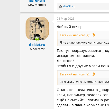
Евгений
ы
л
а
New Member
dok34.ru
Р
е
а
24 Мар 2025
к
ц
Добрый вечер!
и
и
Евгений написал(а):
:
Я не знаю как уже лечится, я х
dok34.ru
Moderator
Так, тут подразумевается _п
исходном состоянии.
Логично?
Чтобы я и другие могли пон
Евгений написал(а):
я не знаю, мне помогли, но я в
Опять же - желательно _под
Если, например, человек гов
ещё не сытый!" - логично раз
сделать в плане кормления э