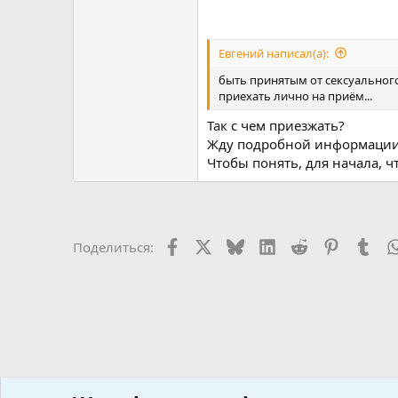
Евгений написал(а):
быть принятым от сексуального
приехать лично на приём...
Так с чем приезжать?
Жду подробной информации
Чтобы понять, для начала, ч
Facebook
X
Bluesky
LinkedIn
Reddit
Pinterest
Tum
Поделиться: