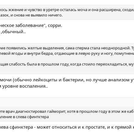
ось жжение и чувство в уретре осталась моча и она расширена, сходи
мазок, и снова не выявило ничего.
ическое заболевание", сорри.
 ,обычный..
ерме появились желтые выделения, сама сперма стала неоднородной. 
 левой ягоды и внутри бедра, отдающие в левую руку и ногу, помутнен
щая слабость была в прошлом году, когда стоило переохладиться, м
е мочи (обычно лейкоциты и бактерии, но лучше анализом у
 уровне воспаления..
ете врач диагностировал гайморит, хотя в прошлом году в этом же ка
паление в слева сфинтктера
лева сфинктера - может относиться и к простате, и к прямой