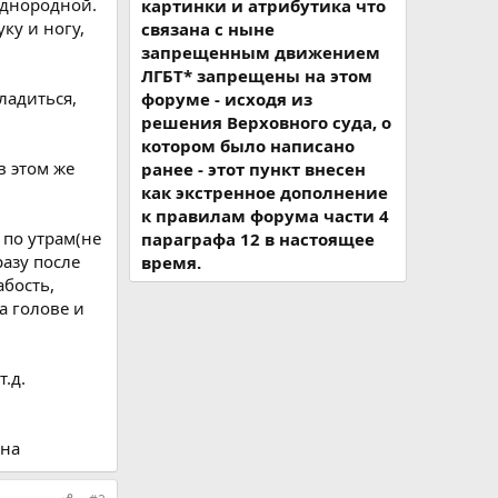
однородной.
картинки и атрибутика что
ку и ногу,
связана с ныне
запрещенным движением
ЛГБТ* запрещены на этом
ладиться,
форуме - исходя из
решения Верховного суда, о
котором было написано
в этом же
ранее - этот пункт внесен
как экстренное дополнение
к правилам форума части 4
 по утрам(не
параграфа 12 в настоящее
разу после
время.
бость,
а голове и
.д.
ина