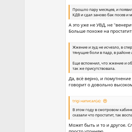
Прошло пару месяцев, и появил
КДВ и сдал заново бак посев и 
А это уже не УВД, не "венер
Больше похоже на простатит
Жжение и зуд не исчезло, в сп
тянущие боли в падр, в районе
Еще вспомнил, что жжение и об
так же присутствовала.
Да, всё верно, и помутнени
говорит о довольно высоком
trigi написал(а):
В этом году в смотровом кабин
сказали что простатит, так вос
Может быть и то и другое. С
просто уточняю.