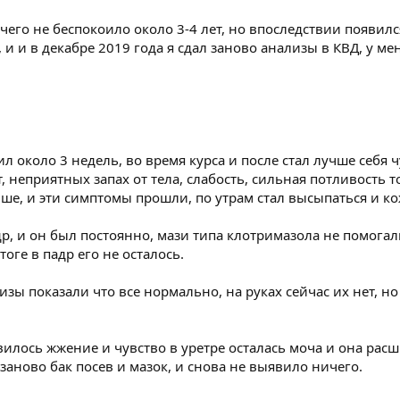
чего не беспокоило около 3-4 лет, но впоследствии появилс
 и и в декабре 2019 года я сдал заново анализы в КВД, у м
л около 3 недель, во время курса и после стал лучше себя ч
 неприятных запах от тела, слабость, сильная потливость т
ше, и эти симптомы прошли, по утрам стал высыпаться и ко
р, и он был постоянно, мази типа клотримазола не помогал
тоге в падр его не осталось.
лизы показали что все нормально, на руках сейчас их нет, но
вилось жжение и чувство в уретре осталась моча и она рас
 заново бак посев и мазок, и снова не выявило ничего.