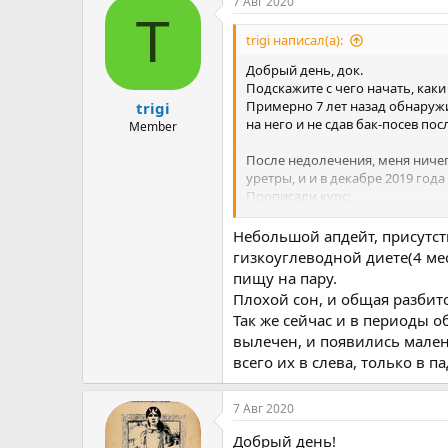
7 Авг 2020
T
trigi написал(а):
Добрый день, док.
Подскажите с чего начать, каки
Примерно 7 лет назад обнаружи
trigi
на него и не сдав бак-посев пос
Member
После недолечения, меня ничег
уретры, и и в декабре 2019 год
Прописали курс:
Посмотреть вложение 1884
Небольшой апдейт, присутств
гизкоуглеводной диете(4 ме
Курс прошел лекарства пропил о
пищу на пару.
был липкий пот, неприятных зап
Плохой сон, и общая разбит
лучше, и эти симптомы прошли,
Так же сейчас и в периоды 
У меня был еще грибок в падр, 
вылечен, и появились мален
сходить и в итоге в падр его не
всего их в слева, только в 
Сдав бак посев, и мазок анализ
позже.
7 Авг 2020
Прошло пару месяцев, и появил
Добрый день!