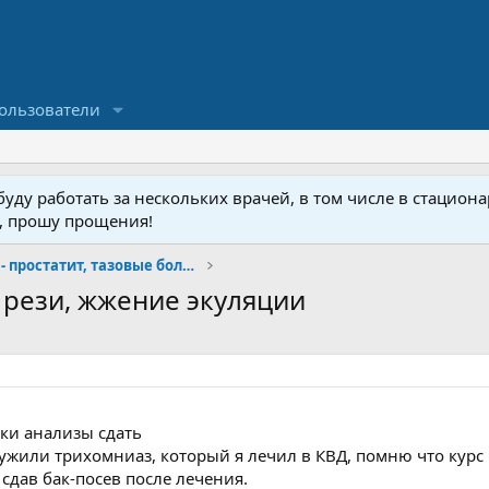
ользователи
ду работать за нескольких врачей, в том числе в стационар
у, прошу прощения!
Малая урология- простатит, тазовые боли, фиброз
 рези, жжение экуляции
аки анализы сдать
ужили трихомниаз, который я лечил в КВД, помню что курс
 сдав бак-посев после лечения.