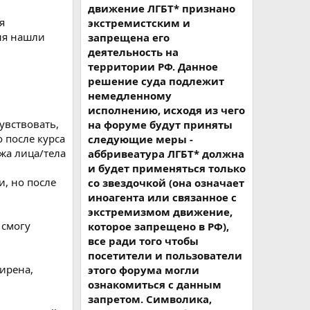
движение ЛГБТ* признано
я
экстремистским и
еня нашли
запрещена его
деятельность на
территории РФ. Данное
решение суда подлежит
немедленному
исполнению, исходя из чего
увствовать,
на форуме будут приняты
о после курса
следующие меры -
жа лица/тела
аббривеатура ЛГБТ* должна
и будет применяться только
и, но после
со звездочкой (она означает
иноагента или связанное с
экстремизмом движение,
 смогу
которое запрещено в РФ),
все ради того чтобы
посетители и пользователи
ширена,
этого форума могли
ознакомиться с данным
запретом. Символика,