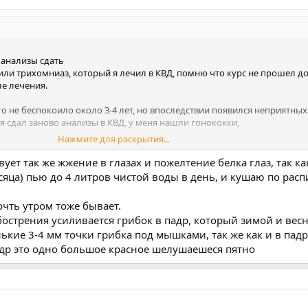
 анализы сдать
ли трихомниаз, который я лечил в КВД, помню что курс не прошел до
ле лечения.
о не беспокоило около 3-4 лет, но впоследствии появился неприятных 
а я сдал заново анализы в КВД, у меня нашли гонококки,
Нажмите для раскрытия...
ует так же жжение в глазах и пожелтение белка глаз, так ка
сяца) пью до 4 литров чистой воды в день, и кушаю по рас
коло 3 недель, во время курса и после стал лучше себя чувствовать,
ах от тела, слабость, сильная потливость то после курса все стало п
очть утром тоже бывает.
 по утрам стал высыпаться и кожа лица/тела стала чистой.
обострения усиливается грибок в падр, который зимой и вес
и он был постоянно, мази типа клотримазола не помогали, но после к
ькие 3-4 мм точки грибка под мышками, так же как и в пад
 осталось.
падр это одно большое красное шелушаешеся пятно
ы показали что все нормально, на руках сейчас их нет, но смогу присла
ось жжение и чувство в уретре осталась моча и она расширена, сходи