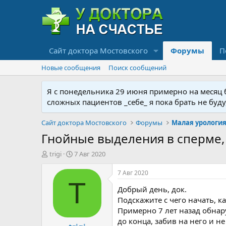
Сайт доктора Мостовского
Форумы
П
Новые сообщения
Поиск сообщений
Я с понедельника 29 июня примерно на месяц бу
сложных пациентов _себе_ я пока брать не буд
Сайт доктора Мостовского
Форумы
Гнойные выделения в сперме,
А
Д
trigi
7 Авг 2020
в
а
т
т
7 Авг 2020
о
а
T
Добрый день, док.
р
н
т
а
Подскажите с чего начать, к
е
ч
Примерно 7 лет назад обнар
м
а
до конца, забив на него и не