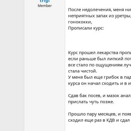
trigi
ы
л
а
Member
После недолечения, меня ни
неприятных запах из уретры,
гонококки,
Прописали курс:
Курс прошел лекарства пропи
если раньше был липкий пот,
все стало по ощущениям луч
стала чистой.
У меня был еще грибок в пад
курса он начал сходить и в и
Сдав бак посев, и мазок ана
прислать чуть позже.
Прошло пару месяцев, и поя
сходил еще раз в КДВ и сдал