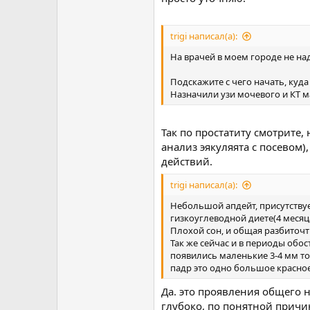
trigi написал(а):
На врачей в моем городе не над
Подскажите с чего начать, куда
Назначили узи мочевого и КТ ма
Так по простатиту смотрите
анализ эякуляята с посевом
действий.
trigi написал(а):
Небольшой апдейт, присутствует
гизкоуглеводной диете(4 месяц
Плохой сон, и общая разбиточт
Так же сейчас и в периоды обос
появились маленькие 3-4 мм точ
падр это одно большое красн
Да. это проявления общего н
глубоко, по понятной причи