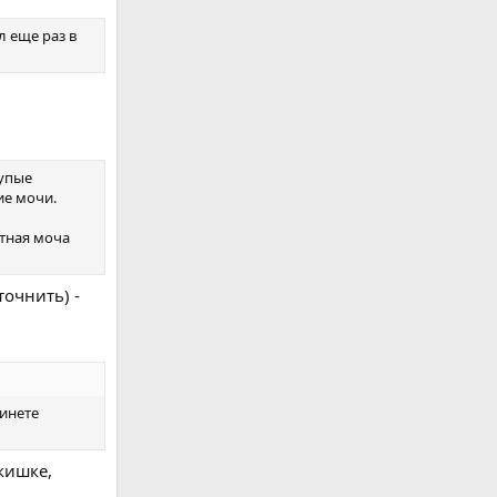
л еще раз в
Тупые
ие мочи.
утная моча
точнить) -
бинете
 кишке,