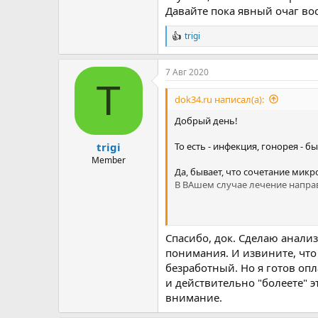
Давайте пока явный очаг во
trigi
Р
е
а
7 Авг 2020
к
T
ц
и
dok34.ru написал(а):
и
:
Добрый день!
То есть - инфекция, гонорея - 
trigi
Member
Да, бывает, что сочетание микр
В ВАшем случае лечение направ
Это хорошо. Но - последствия - 
Спасибо, док. Сделаю анали
понимания. И извините, что
А это уже не УВД, не "венеричес
безработный. Но я готов оп
Больше похоже на простатит ,
и действительно "болеете" э
внимание.
Да, всё верно, и помутнение м