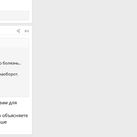
#4
о болезнь..
наоборот.
вам для
о объясняете
аше
орит о