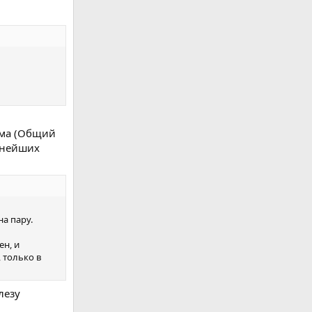
амма (Общий
льнейших
а пару.
ен, и
 только в
лезу