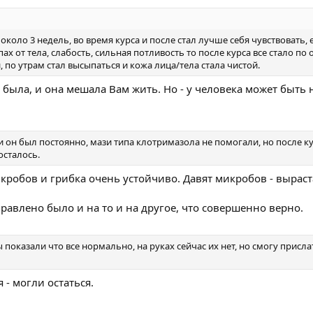
мазок, и снова не выявило ничего.
ерме появились желтые выделения, сама сперма стала неоднородной. 
 левой ягоды и внутри бедра, отдающие в левую руку и ногу, помутнен
коло 3 недель, во время курса и после стал лучше себя чувствовать,
ах от тела, слабость, сильная потливость то после курса все стало п
щая слабость была в прошлом году, когда стоило переохладиться, м
 по утрам стал высыпаться и кожа лица/тела стала чистой.
 - была, и она мешала Вам жить. Но - у человека может быть 
ете врач диагностировал гайморит, хотя в прошлом году в этом же ка
паление в слева сфинтктера
янные рези и жжение в уретре, мутная моча темного цвета по утрам(не в
и он был постоянно, мази типа клотримазола не помогали, но после к
гнойные выделения в сперме, боль и рези сразу после семяизвержения,
 осталось.
дящей через левую ягодицу, общая слабость, липкий пот и неприятн
ылезали всякие прыщи на голове и лбу, постоянно жирная кожа лица 
икробов и грибка очень устойчиво. Давят микробов - выраст
равлено было и на то и на другое, что совершенно верно.
еюсь, так как у них все всегда нормально по анализам и т.д.
 копать, что попить/поколоть
ы показали что все нормально, на руках сейчас их нет, но смогу присла
лого таза с контрастом, но пока пройти не могу, карантина
 - могли остаться.