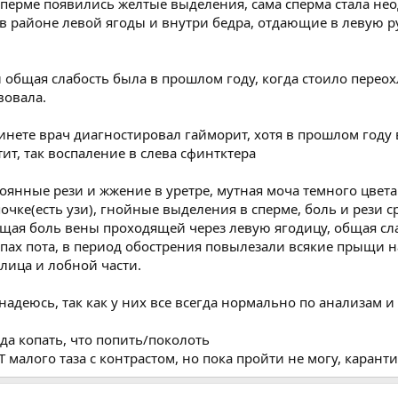
 сперме появились желтые выделения, сама сперма стала не
в районе левой ягоды и внутри бедра, отдающие в левую ру
 общая слабость была в прошлом году, когда стоило переох
вовала.
инете врач диагностировал гайморит, хотя в прошлом году 
тит, так воспаление в слева сфинтктера
стоянные рези и жжение в уретре, мутная моча темного цвета
почке(есть узи), гнойные выделения в сперме, боль и рези с
щая боль вены проходящей через левую ягодицу, общая сла
пах пота, в период обострения повылезали всякие прыщи н
лица и лобной части.
надеюсь, так как у них все всегда нормально по анализам и т
уда копать, что попить/поколоть
 малого таза с контрастом, но пока пройти не могу, карант