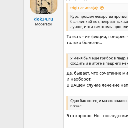
КДВ и сдал заново бак посев и 
trigi написал(а):
Жжение и зуд не исчезло, в сп
тянущие боли в падр, в районе
Курс прошел лекарства пропил о
dok34.ru
был липкий пот, неприятных зап
Moderator
Еще вспомнил, что жжение и об
лучше, и эти симптомы прошли,
так же присутствовала.
То есть - инфекция, гонорея
В этом году в смотровом кабин
только болезнь..
сказали что простатит, так вос
В итоге, на сегодня есть посто
У меня был еще грибок в падр, 
боль в левой почке(есть узи), 
сходить и в итоге в падр его не
пульсирующая боль вены прохо
пота, в период обострения пов
Да, бывает, что сочетание м
части.
и наоборот.
В ВАшем случае лечение нап
На врачей в моем городе не над
Подскажите с чего начать, куда
Сдав бак посев, и мазок анализ
Назначили узи мочевого и КТ ма
позже.
Это хорошо. Но - последствия