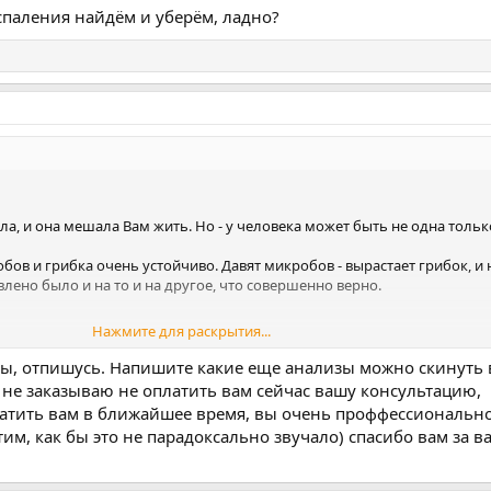
спаления найдём и уберём, ладно?
была, и она мешала Вам жить. Но - у человека может быть не одна тольк
обов и грибка очень устойчиво. Давят микробов - вырастает грибок, и 
лено было и на то и на другое, что совершенно верно.
Нажмите для раскрытия...
могли остаться.
зы, отпишусь. Напишите какие еще анализы можно скинуть 
 не заказываю не оплатить вам сейчас вашу консультацию,
кое заболевание", сорри.
латить вам в ближайшее время, вы очень проффессиональн
обычный..
тим, как бы это не парадоксально звучало) спасибо вам за в
очи (обычно лейкоциты и бактерии, но лучше анализом уточнить) - гов