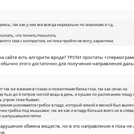
еюсь, так как у них все всегда нормально по анализам и т.д.
 копать, что попить/поколоть
лого таза с контрастом, но пока пройти не могу, карантина
, на сайте есть алгоритм вроде? ТРУЗИ простаты +спермогр
), обычно этого достаточно для получения направления да
 так же жжение в глазах и пожелтение белка глаз, так как сечас на
а) пью до 4 литров чистой воды в день, и кушаю по расписанию пищу н
ь утром тоже бывает.
трения усиливается грибок в падр, который зимой и весной был вылеч
ки грибка под мышками, так же как и в падр больше всего их в слева,
ое шелушаешеся пятно
арушения обмена веществ, но в это направления я пока не 
не.