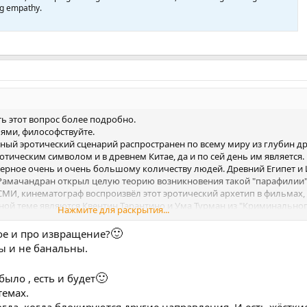
ng empathy.
ь этот вопрос более подробно.
ями, философствуйте.
анный эротический сценарий распространен по всему миру из глубин д
отическим символом и в древнем Китае, да и по сей день им является.
верное очень и очень большому количеству людей. Древний Египет и
Рамачандран открыл целую теорию возникновения такой "парафилии".
СМИ, кинематограф воспроизвёл этот эротический архетип в фильмах
ой теме являются Квентин Тарантино и Ума Турман из "Криминальног
Нажмите для раскрытия...
ёте, Фёдор Достоевский и даже звезда русской поэзии Александр Пушкин
е обошло это стороной и мультипликационный кинематограф Уолта Д
🙂
ное и про извращение?
надевает хрустальную туфельку ей на лапку). Так что стопы и голени,
ы и не банальны.
ет показаться на первый взгляд.
ащение", это культурно-историческое явление, оставившее яркий и дл
🙂
было , есть и будет
темах.
гда, когда блокируются другие направления. И есть жёстки