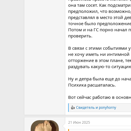
она там сосет. Как подсматр
предположил, что возможно, 
представлял в место этой дев
точное было предположение
Потом и на ГС порно начал п
проверить.
В связи с этими событиями у
не хочу иметь ни интимной 
отторжение в этом плане, те
раздувать какую-то ситуаци
Ну и депра была еще до нача
Психика расшаталась.
Вот сейчас работаю в основ
Свидетель
и
ponyhorny
Р
е
а
21 Июн 2025
к
ц