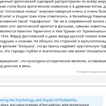
о данный эротический сценарий распространен по всему мир
кая стопа была эротическим символом и в древнем Китае, да
про "лотосовые ножки" знакома наверное очень и очень бо
Египет и Индия тоже этим отметились. А Вилейанур Рамач
новения такой "парафилии". Так же в современной жизни 
звёл этот эротический архетип в фильмах, самыми извест
являются Квентин Тарантино и Ума Турман из "Криминальн
, Гёте, Фёдор Достоевский и даже звезда русской поэзии Але
нодушен к ножкам. Не обошло это стороной и мультиплик
в фильме "Золушка", когда принц надевает хрустальную туф
ени, это гораздо глубже и значительнее чем может показатьс
звращение", это культурно-историческое явление, оставивш
д длиною в века...
Последнее редактиров
loring the Psychology and Impact of Podophilia
ulture, and coping strategies of feet addiction, while destigmatizing