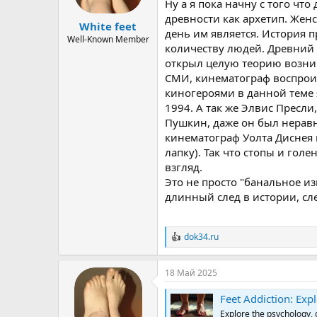
ы
л
Ну а я пока начну с того чт
а
древности как архетип. Женс
White feet
день им является. История 
Well-Known Member
количеству людей. Древний 
открыл целую теорию возник
СМИ, кинематограф воспрои
киногероями в данной теме 
1994. А так же Элвис Пресли
Пушкин, даже он был нерав
кинематограф Уолта Диснея 
лапку). Так что стопы и гол
взгляд.
Это не просто "банальное и
длинный след в истории, сле
dok34.ru
Р
е
а
18 Май 2025
к
ц
Feet Addiction: Exp
и
и
Explore the psychology, c