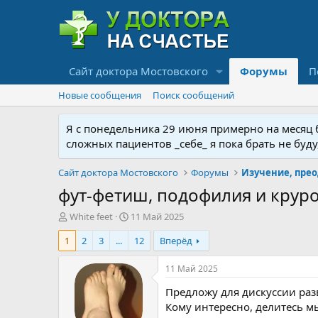
Сайт доктора Мостовского
Форумы
П
Новые сообщения
Поиск сообщений
Я с понедельника 29 июня примерно на месяц бу
сложных пациентов _себе_ я пока брать не буд
Сайт доктора Мостовского
Форумы
фут-фетиш, подофилия и круро
А
Д
White feet
11 Май 2025
в
а
1
2
3
...
12
Вперёд
т
т
о
а
р
н
11 Май 2025
т
а
Предложу для дискуссии раз
е
ч
м
а
Кому интересно, делитесь м