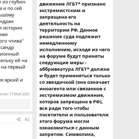
у из глубин
движение ЛГБТ* признано
 и по сей
экстремистским и
льшому
запрещена его
андран
деятельность на
и истории
территории РФ. Данное
ными
решение суда подлежит
ого чтива"
немедленному
ксандр
исполнению, исходя из чего
ационный
на форуме будут приняты
ельку ей на
следующие меры -
я на первый
аббривеатура ЛГБТ* должна
и будет применяться только
ее яркий и
со звездочкой (она означает
иноагента или связанное с
ание:
17 Май 2025
экстремизмом движение,
которое запрещено в РФ),
все ради того чтобы
посетители и пользователи
#2
этого форума могли
ознакомиться с данным
запретом. Символика,