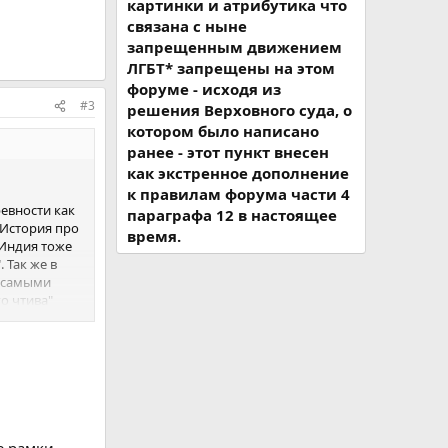
картинки и атрибутика что
связана с ныне
запрещенным движением
ЛГБТ* запрещены на этом
форуме - исходя из
#3
решения Верховного суда, о
котором было написано
ранее - этот пункт внесен
как экстренное дополнение
к правилам форума части 4
ревности как
параграфа 12 в настоящее
 История про
время.
 Индия тоже
 Так же в
, самыми
о чтива"
, даже он
иснея в
 это гораздо
инный след в
е рамки.