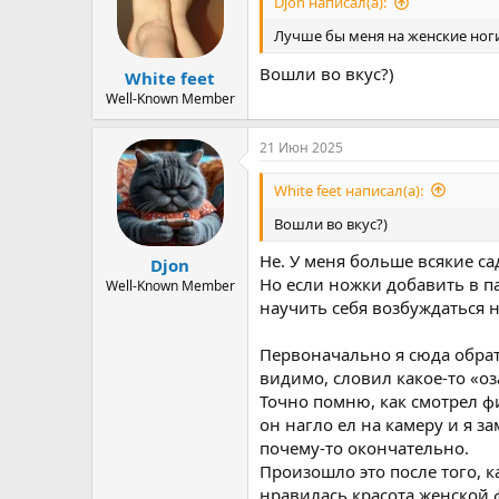
Djon написал(а):
Лучше бы меня на женские ног
Вошли во вкус?)
White feet
Well-Known Member
21 Июн 2025
White feet написал(а):
Вошли во вкус?)
Не. У меня больше всякие са
Djon
Но если ножки добавить в па
Well-Known Member
научить себя возбуждаться 
Первоначально я сюда обрат
видимо, словил какое-то «оз
Точно помню, как смотрел ф
он нагло ел на камеру и я 
почему-то окончательно.
Произошло это после того, 
нравилась красота женской 