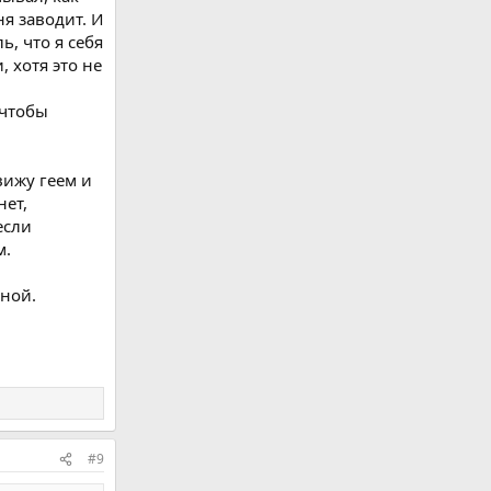
ня заводит. И
ь, что я себя
, хотя это не
 чтобы
вижу геем и
нет,
если
м.
тной.
#9