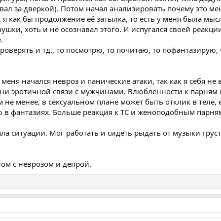
ивал за дверкой). Потом начал анализировать почему это ме
я как бы продолжение её затылка, то есть у меня была мысл
ушки, хоть и не осознавал этого. И испугался своей реакции
.
роверять и тд., то посмотрю, то почитаю, то пофантазирую,
 меня начался невроз и панические атаки, так как я себя не 
ни эротичной связи с мужчинами. Влюбленности к парням 
м не менее, в сексуальном плане может быть отклик в теле, 
ю в фантазиях. Больше реакция к ТС и женоподобным парня
ла ситуации. Мог работать и сидеть рыдать от музыки грус
ном с неврозом и депрой.