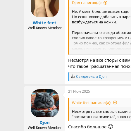
и
Djon написал(а):
и
:
Не. У меня больше всякие садо-
Но если ножки добавить в паре 
возбуждаться на ножки.
White feet
Well-Known Member
Первоначально я сюда обратилс
словил какое-то «озарение» и на
Точно помню, как смотрел филь
камеру и я заметил одновремен
Произошло это после того, как
женской фигуры, попы и нравилс
Несмотря на все споры с вам
дверкой). Потом начал анализи
что такое "расшатанная псих
продолжение её затылка, то ест
осознавал этого. И испугался с
Свидетель
и
Djon
Р
Потом и на ГС порно начал пров
е
а
В связи с этими событиями у мен
21 Июн 2025
к
ни интимной ни эротичной связ
ц
менее, в сексуальном плане мож
и
White feet написал(а):
реакция к ТС и женоподобным 
и
:
Несмотря на все споры с вами в
"расшатанная психика", знаю н
Ну и депра была еще до начала
Djon
расшаталась.
🙂
Спасибо большое
Well-Known Member