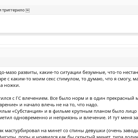
и триггерило ￼
до-мазо развиты, какие-то ситуации безумные, что-то неста
ре с каким-то моим секс стимулом, то думаю, что я смогу, м
на ножки.
ился с ГС влечением. Все было норм и в один прекрасный 
арение» и начало влечь не на то, что надо.
ильм «Субстанция» и в фильме крупным планом было лицо а
заметил одновременно и неприязнь и влечение. И тут меня 
как мастурбировал на минет со спины девушки (очень завод
фигуры, попы и нравился как бы скрытый минет, типа додум