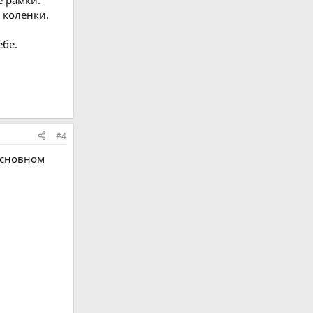
 коленки.
ебе.
#4
основном