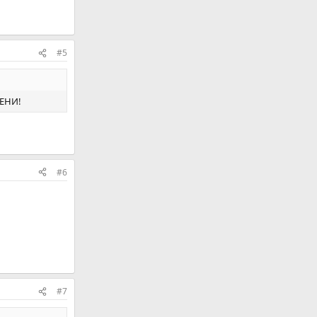
#5
ЛЕНИ!
#6
#7