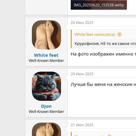
IMG_20250620_153538.webp
9.3 KB · Просмотры: 2
20 Июн 2025
White feet написал(а):
Крурофилия, НЕ то же самое чт
На фото изображен именно т
White feet
Well-Known Member
20 Июн 2025
Лучше бы меня на женские 
Djon
Well-Known Member
21 Июн 2025