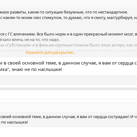
мазо развиты, какие-то ситуации безумные, что-то нестандартное.
с каким-то моим секс стимулом, то думаю, что я смогу, мастурбируя, 
я с ГС влечением. Все было норм и в один прекрасный момент мозг, 
чало влечь не на то, что надо.
м «Субстанция» и в фильме крупным планом было лицо актера, как он
но и неприязнь и влечение. И тут меня заклинило почему-то окончат
Нажмите для раскрытия...
 мастурбировал на минет со спины девушки (очень заводило, нравилас
я как бы скрытый минет, типа додумывал, как она там сосет. Как под
и в своей основной теме, в данном случае, я вам от сердца 
ровать почему это меня заводит. И предположил, что возможно, я как
ика", знаю не по наслышке!
ь у меня была мысль, что я себя представлял в место этой девушки, хо
воей реакции, хотя это не точное было предположение.
ерять и тд., то посмотрю, то почитаю, то пофантазирую, чтобы прове
я начался невроз и панические атаки, так как я себя не вижу геем и н
и с мужчинами. Влюбленности к парням нет, отторжение в этом плане,
ет быть отклик в теле, если раздувать какую-то ситуацию в фантазия
парням.
 своей основной теме, в данном случае, я вам от сердца сострадаю! И ч
е по наслышке!
 ситуации. Мог работать и сидеть рыдать от музыки грустной. Психика