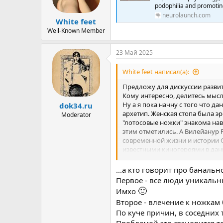
:
podophilia and promoti
neurolaunch.com
White feet
Well-Known Member
23 Май 2025
White feet написал(а):
Предложу для дискуссии развит
Кому интересно, делитесь мысл
Ну а я пока начну с того что д
dok34.ru
архетип. Женская стопа была эр
Moderator
"лотосовые ножки" знакома на
этим отметились. А Вилейанур 
современной жизни и истории 
известными киногероями в данн
1994. А так же Элвис Пресли, Г
был неравнодушен к ножкам. Н
...а кто говорит про баналь
фильме "Золушка", когда принц 
Первое - все люди уникальн
глубже и значительнее чем мож
🙂
Имхо
Это не просто "банальное извр
Второе - влечение к ножкам 
истории, след длиною в века...
По куче причин, в соседних 
Проблемой это становится то