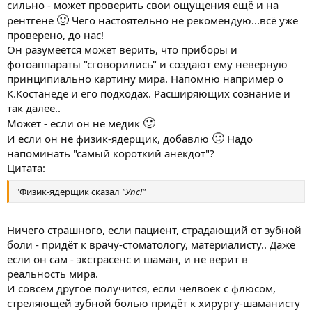
сильно - может проверить свои ощущения ещё и на
человек – это не средство достижения личной выгоды.
🙂
рентгене
Чего настоятельно не рекомендую...всё уже
проверено, до нас!
Свободная воля человека, согласно категорическому
Он разумеется может верить, что приборы и
императиву связана с сознанием человека и подчиняется
только ему. Он является принципом, который должны
фотоаппараты "сговорились" и создают ему неверную
использовать в повседневной жизни все люди, несмотря на
принципиально картину мира. Напомню например о
возраст и социальное положение. По Канту, категорический
К.Костанеде и его подходах. Расширяющих сознание и
императив должен принять вид и силу закона. Нравственный
так далее..
человек должен следовать ему, невзирая на внешние
🙂
Может - если он не медик
обстоятельства, а руководствуясь лишь чувством долга.
🙂
И если он не физик-ядерщик, добавлю
Надо
напоминать "самый короткий анекдот"?
Цитата:
"Физик-ядерщик сказал
"Упс!"
Ничего страшного, если пациент, страдающий от зубной
боли - придёт к врачу-стоматологу, материалисту.. Даже
если он сам - экстрасенс и шаман, и не верит в
реальность мира.
И совсем другое получится, если челвоек с флюсом,
стреляющей зубной болью придёт к хирургу-шаманисту