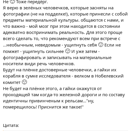
🙂
Не
Тоже передёрг.
Я верю в зелёных человечков, которые засняты на
фотографии (не на подделке!), которые принесли с собой
предметы материальной культуры. общаются с нами, и
что важно - мой мозг при этом находится в состоянии
адекватно воспринимать реальность. Для этого проще
всего сделать то, что рекомендуют всем при встрече с
🙂
...необычным, неведомым - ущипнуть себя
Если не
🙂
помжет - ущипнуть сильнее
И уже затем -
фотографировать и записывать на материальные
носители види речь человечков.
Будут на плёнке достоверные человечки, а гайки их
корабля в сумке исследователя - велком в Нобелевский
🙂
комитет
Не будет на плёнке этого, а гайки окажутся от
проходящей там когда-то железной дороги и по составу
идентичны привинченым к рельсам..."ну,
померещилось! Приснится же такое!"
Цитата: