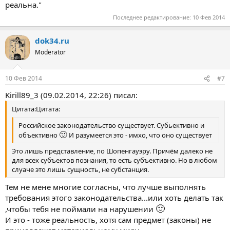
реальна."
Последнее редактирование:
10 Фев 2014
dok34.ru
Moderator
10 Фев 2014
#7
Kirill89_3 (09.02.2014, 22:26) писал:
Цитата:Цитата:
Российское законодательство существует. Субьективно и
🙂
объективно
И разумеется это - имхо, что оно существует
Это лишь представление, по Шопенгауэру. Причём далеко не
для всех субъектов познания, то есть субъективно. Но в любом
слуаче это лишь сущность, не субстанция.
Тем не мене многие согласны, что лучше выполнять
требования этого законодательства...или хоть делать так
🙂
,чтобы тебя не поймали на нарушении
И это - тоже реальность, хотя сам предмет (законы) не