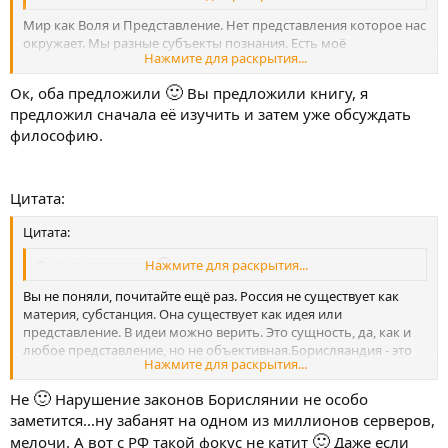
Мир как Воля и Представление. Нет представления которое нас
окружает. Мы разные субъекты познания. Есть моё
Нажмите для раскрытия...
представление, и ваше. Ещё есть Воля, а она трансцендентна.
Цитата:
🙂
Ок, оба предложили
Вы предложили книгу, я
Я предложил Вам нам _обоим_ изучить курс философии и
предложил сначала её изучить и затем уже обсуждать
обсудить уже с его знанием интересующие Вас вопросы.
Нажмите для раскрытия...
философию.
Это я вам предложил.
Цитата:
Цитата:
🙂
Я не _в_ реал верю
Нажмите для раскрытия...
Вы не поняли, почитайте ещё раз. Россия не существует как
материя, субстанция. Она существует как идея или
представление. В идеи можно верить. Это сущность, да, как и
любое представление, но не объективная.Борисляандия - это
Нажмите для раскрытия...
тоже представление, тоже сущность, как и Россия. Но
Борисляндия не реальнее России, а Россиия не реальнее
🙂
Не
Нарушение законов Борислянии не особо
Борисляндии.
заметится...ну забанят на одном из миллионов серверов,
🙂
мелочи. А вот с РФ такой фокус не катит
Даже если