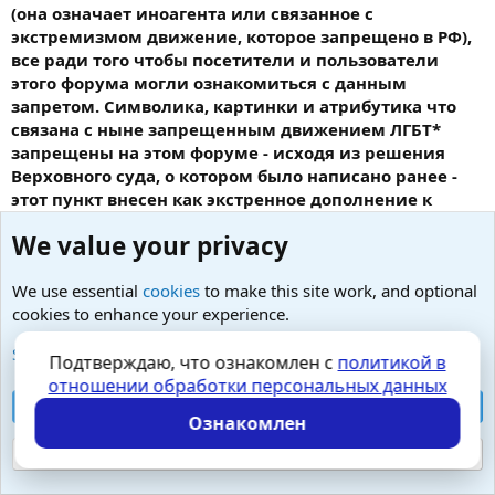
(она означает иноагента или связанное с
экстремизмом движение, которое запрещено в РФ),
все ради того чтобы посетители и пользователи
этого форума могли ознакомиться с данным
запретом. Символика, картинки и атрибутика что
связана с ныне запрещенным движением ЛГБТ*
запрещены на этом форуме - исходя из решения
Верховного суда, о котором было написано ранее -
этот пункт внесен как экстренное дополнение к
правилам форума части 4 параграфа 12 в настоящее
We value your privacy
время.
We use essential
cookies
to make this site work, and optional
cookies to enhance your experience.
Любые вопросы от Гостей - анонимно
See further information and configure your preferences
Подтверждаю, что ознакомлен с
политикой в
отношении обработки персональных данных
Cookies
Russian (RU)
Accept all cookies
Контактная форма
Условия и правила
Ознакомлен
Политика конфиденциальности
Помощь
Главная
R
S
Reject optional cookies
S
Локализация от
XenForo.Info