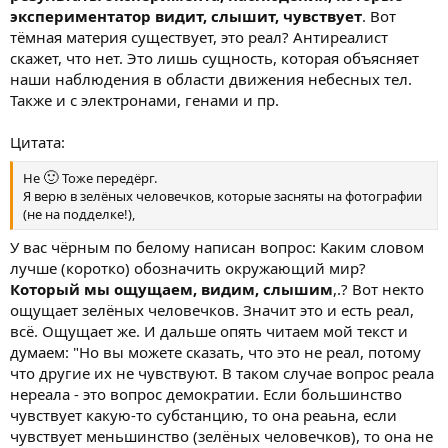
экспериментатор видит, слышит, чувствует
. Вот
тёмная материя существует, это реал? Антиреалист
скажет, что нет. Это лишь сущность, которая объясняет
наши наблюдения в области движения небесных тел.
Также и с электронами, генами и пр.
Цитата:
🙂
Не
Тоже передёрг.
Я верю в зелёных человечков, которые засняты на фотографии
(не на подделке!),
У вас чёрным по белому написан вопрос: Каким словом
лучше (коротко) обозначить окружающий мир?
Который мы ощущаем, видим, слышим
,.? Вот некто
ощущает зелёных человечков. Значит это и есть реал,
всё. Ощущает же. И дальше опять читаем мой текст и
думаем: "Но вы можете сказать, что это не реал, потому
что другие их не чувствуют. В таком случае вопрос реала
нереала - это вопрос демократии. Если большинство
чувствует какую-то субстанцию, то она реаьна, если
чувствует меньшинство (зелёных человечков), то она не