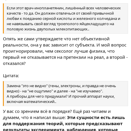
Если этот врач-инопланетянин, лишённый всех человеческих
качеств - то да. Он должен отвлечься от своей привычной
любви к поеданию серной кислоты и железного колчедана и
не навязывать свой взгляд троеполого яйцекладущего на
половую жизнь двуполых млекопитающих..
Опять же сами утверждаете что нет объективной
реальности, она у вас зависит от субъекта. И мой вопрос
проигнорировали, чем сексолог лучше физика, что
первый не отказывается на претензии на реал, а второй -
отказался?
Цитата:
Замена "это не видно" (гены, электроны, и правда не очень
видно) - на "не ощутимо" и далее - на "не изучаемо".
А приборы для чего придумали? И прочий аппарат науки,
включая математический..
У вас со зрением всё в порядке? Ещё раз читаем и
думаем, что я написал выше:
Эти сущности есть лишь
для поддержания теорий, которые предсказывают
результаты эксперимента, наблюдения, которые