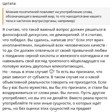
Цитата:
Мнение посетителей повлияет на употребление слова,
обозначающего внешний мир, то что находится вне нашего
тела и частично внутри (органы, например)
Я считаю, что такой важный вопрос должен решаться в
философской дискуссии, не демократией. И я считаю,
что победил. Вы сдались, написав это:" Если этот врач-
инопланетянин, лишённый всех человеческих качеств -
то да. Он должен отвлечься от своей привычной любви
к поеданию серной кислоты и железного колчедана и не
навязывать свой взгляд троеполого яйцекладущего на
половую жизнь двуполых млекопитающих..
🙂
Но - лишь в этом случае!
" То есть вы признали, что
реал зависит от субъекта. В таком случае ни о какой
объективной реальности говорить не приходится. Если
бы у вас было мужество, вы бы это признали, и стали бы
воздерживаться от слова реал. Вы лично. Пусть другие
употребляют, но вы это не делайте. Вместо реала просто
употребляйте те или иные сущности, о которых идёт
речь, но без оценки этих сущностей на предмет