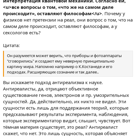
интерпретация квантовой механики. Согласно ей,
<u>все вопросы о том, «что же на самом деле
происходит», оставляют философам</u>
. Почему у
физиков нет претензии на реал, они вопрос о том, что на
самом деле происходит, оставляют философам, а у
сексологов есть?
Цитата:
Он разумеется может верить, что приборы и фотоаппараты
"сговорились" и создают ему неверную принципиально
картину мира. Напомню например о К.Костанеде и его
подходах. Расширяющих сознание и так далее..
Вы искажаете подход антиреализма к науке.
Антиреалисты, да, отрицают объективное
существование генов, электронов и пр. умозрительных
сущностей. Да, действительно, их никто не видел. Эти
сущности есть лишь для поддержания теорий, которые
предсказывают результаты эксперимента, наблюдения,
которые экспериментатор видит, слышит, чувствует. Вот
тёмная материя существует, это реал? Антиреалист
скажет, что нет. Это лишь сущность, которая объясняет