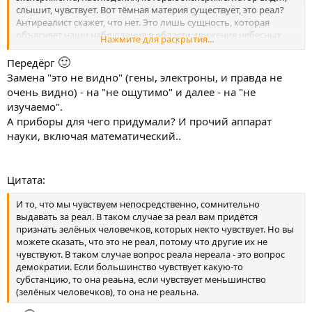
Информационная теория эмоций, которой будет посвящено
слышит, чувствует. Вот тёмная материя существует, это реал?
все последующее изложение, не является ни только
Антиреалист скажет, что нет. Это лишь сущность, которая
«физиологической», ни только «психологической», ни тем
объясняет наши наблюдения в области движения небесных
Нажмите для раскрытия...
более «кибернетической». Она неразрывно связана с
тел. Также и с электронами, генами и пр.
павловским системным по своему характеру подходом к
🙂
Передёрг
изучению высшей нервной (психической) деятельности. Это
Замена "это не видно" (гены, электроны, и правда не
означает, что теория, если она верна, должна быть в равной
очень видно) - на "не ощутимо" и далее - на "не
мере продуктивна и для анализа явлений, относимых к
изучаемо".
психологии эмоций, и при изучении мозговых механизмов
А приборы для чего придумали? И прочий аппарат
эмоциональных реакций человека и животных. Ее истинность
или ложность должны быть доступны проверке как в
науки, включая математический..
психологических, так и в нейрофизиологических
экспериментах. Наконец, она должна находить подтверждение
в педагогической и клинической практике, в дрдожественных
Цитата:
произведениях, посвященных описанию внутреннего мира
человека.
И то, что мы чувствуем непосредственно, сомнительно
выдавать за реал. В таком случае за реал вам придётся
признать зелёных человечков, которых некто чувствует. Но вы
можете сказать, что это не реал, потому что другие их не
чувствуют. В таком случае вопрос реала нереала - это вопрос
демократии. Если большинство чувствует какую-то
субстанцию, то она реаьна, если чувствует меньшинство
(зелёных человечков), то она не реальна.