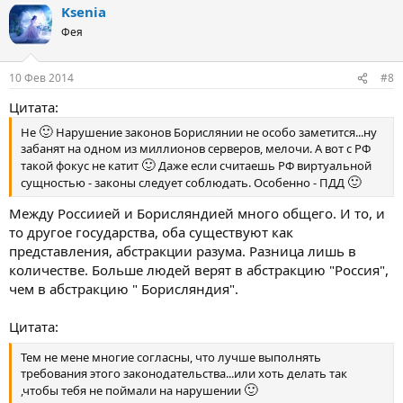
Ksenia
Фея
10 Фев 2014
#8
Цитата:
🙂
Не
Нарушение законов Борислянии не особо заметится...ну
забанят на одном из миллионов серверов, мелочи. А вот с РФ
🙂
такой фокус не катит
Даже если считаешь РФ виртуальной
🙂
сущностью - законы следует соблюдать. Особенно - ПДД
Между Россиией и Борисляндией много общего. И то, и
то другое государства, оба существуют как
представления, абстракции разума. Разница лишь в
количестве. Больше людей верят в абстракцию "Россия",
чем в абстракцию " Борисляндия".
Цитата:
Тем не мене многие согласны, что лучше выполнять
требования этого законодательства...или хоть делать так
🙂
,чтобы тебя не поймали на нарушении