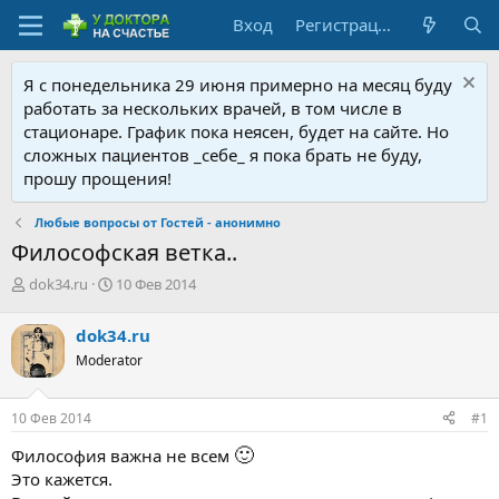
Вход
Регистрация
Я с понедельника 29 июня примерно на месяц буду
работать за нескольких врачей, в том числе в
стационаре. График пока неясен, будет на сайте. Но
сложных пациентов _себе_ я пока брать не буду,
прошу прощения!
Любые вопросы от Гостей - анонимно
Философская ветка..
А
Д
dok34.ru
10 Фев 2014
в
а
т
т
dok34.ru
о
а
Moderator
р
н
т
а
е
ч
10 Фев 2014
#1
м
а
ы
л
🙂
Философия важна не всем
а
Это кажется.