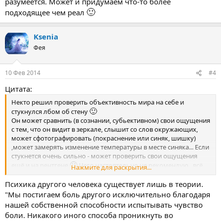
разумеется. Может и придумаем что-то более
🙂
подходящее чем реал
Ksenia
Фея
10 Фев 2014
#4
Цитата:
Некто решил проверить объективность мира на себе и
🙂
стукнулся лбом об стену
Он может сравнить (в сознании, субьективном) свои ощущения
с тем, что он видит в зеркале, слышит со слов окружающих,
может сфотографировать (покраснение или синяк, шишку)
,может замерять изменение температуры в месте синяка... Если
стукнется очень сильно - может проверить свои ощущения
🙂
ещё и на рентгене
Чего настоятельно не рекомендую...всё
Нажмите для раскрытия...
уже проверено, до нас!
Психика другого человека существует лишь в теории.
"Мы постигаем боль другого исключительно благодаря
нашей собственной способности испытывать чувство
боли. Никакого иного способа проникнуть во