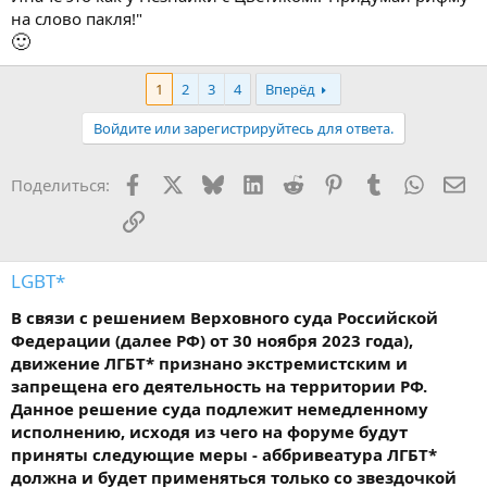
на слово пакля!"
🙂
1
2
3
4
Вперёд
Войдите или зарегистрируйтесь для ответа.
Facebook
X
Bluesky
LinkedIn
Reddit
Pinterest
Tumblr
WhatsA
Эл
Поделиться:
Ссылка
LGBT*
В связи с решением Верховного суда Российской
Федерации (далее РФ) от 30 ноября 2023 года),
движение ЛГБТ* признано экстремистским и
запрещена его деятельность на территории РФ.
Данное решение суда подлежит немедленному
исполнению, исходя из чего на форуме будут
приняты следующие меры - аббривеатура ЛГБТ*
должна и будет применяться только со звездочкой