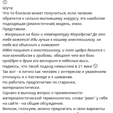
🙂
Шучу
Что-то близкое может получиться, если челвоек
обратится к сильно-выпившему хирургу, это наиболее
подходящая (реалистичная) модель, имхо.
Представим..
- Жалуешься на боли и температуру 40градусов? Да это
тебе кажется! Иди лучше к нашему анестезиологу, он
тебе всё объяснит и поможет!
Идёт пациент к анестезиологу, и тот щедро делится с
ним каннабисом и грибами, обещает что все боли
пройдут а душа его воспарит в небесные выси..
🙂
Надеюсь, что такой подход немыслим в 21 веке
Так вот - я лично как человек с интересом и уважением
отношусь и к Кастанеде и к шаманам.
Но работать предпочитаю по старинке,
материалистически.
Однако я выношу вопрос о применимости
материалистической терминологии, слова "реал" у себя
на сайте - на общее обсуждение.
Велком, голосуем, можно предлагать и свои варианты