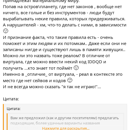
принадлежат материальному миру.
Попав на остров\планету, где нет законов , вообще нет
ничего, все голые и без инструментов - люди будут
вырабатывать некие правила, которых придерживаться.
А нарушителей - хм, что-то делать с ними, в зависимости
🙂
И признание факта, что такие правила есть - очень
поможет и этим людям и их потомкам.. Даже если они не
записаны нигде и существуют лишь в памяти живущих..
Можно ли это назвать тоже реалом? В отличие от
виртуала, где можно ввести некий код IDDQD и
🙂
получить ...кто знает тот поймёт
Именно в _отличие_ от виртуала, - реал в контексте это
🙂
место где нет сейвов и кодов
И не всегда можно сказать "я так не играю!"...
Цитата:
Цитата:
Вам же предложил (как и другим посетителям) предлагать
подходящие, более удачные варианты названия
..окружающего нас мира.
Нажмите для раскрытия...