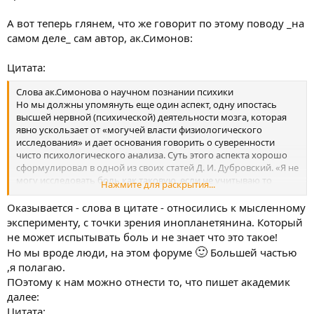
А вот теперь глянем, что же говорит по этому поводу _на
самом деле_ сам автор, ак.Симонов:
Цитата:
Слова ак.Симонова о научном познании психики
Но мы должны упомянуть еще один аспект, одну ипостась
высшей нервной (психической) деятельности мозга, которая
явно ускользает от «могучей власти физиологического
исследования» и дает основания говорить о суверенности
чисто психологического анализа. Суть этого аспекта хорошо
сформулировал в одной из своих статей Д. И. Дубровский. «Я не
могу исследовать боль как таковую, если не учитываю то
Нажмите для раскрытия...
фундаментальное обстоятельство, что это явление
субъективной реальности другого человека. В противном
Оказывается - слова в цитате - относились к мысленному
случае объектом моего исследования будет уже не боль, а
эксперименту, с точки зрения инопланетянина. Который
нечто иное, скорее всего некоторые объективные изменения в
не может испытывать боль и не знает что это такое!
организме человека, сообщившего мне, что он испытывает
🙂
Но мы вроде люди, на этом форуме
Большей частью
боль» [Дубровский, 1978, с. 54].
,я полагаю.
Сделаем этот пример еще более демонстративным с помощью
мысленного эксперимента. Представим себе, что на нашей
ПОэтому к нам можно отнести то, что пишет академик
Земле оказался исследователь-инопланетянин, совершенно
далее:
лишенный чувства боли. В результате своих экспериментов он
Цитата: