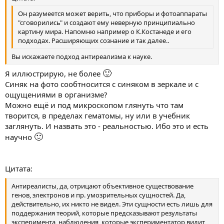
людьми, может быть чрезвычайно богат, усложнен и тонок,
Он разумеется может верить, что приборы и фотоаппараты
оставаясь невербализуемым. Достаточно вспомнить об
"сговорились" и создают ему неверную принципиально
эмоциях, возникающих при восприятии произведений
картину мира. Напомню например о К.Костанеде и его
искусства. Хотя одно и то же произведение вызывает у каждого
подходах. Расширяющих сознание и так далее..
зрителя свой ряд эмоций, в них есть нечто общее, то есть
момент сопереживания. В противном случае каждое
Вы искажаете подход антиреализма к науке.
произведение имело бы очень узкий круг почитателей, а не
служило миллионам людей на протяжении веков.
🙂
Я иллюстрирую, не более
Двойственная природа психики, зависимость процесса
Синяк на фото сообтносится с синяком в зеркале и с
отражения от объекта отражения и наделенного
ощущениями в организме?
потребностями субъекта породили две основные
разновидности, две ветви человеческой культуры, взаимно
Можно ещё и под микроскопом глянуть что там
дополняющие друг друга: науку и искусство. Субъективная
творится, в пределах гематомы, ну или в учебник
сторона внутреннего мира личности не является предметом
заглянуть. И назвать это - реальностью. Ибо это и есть
нейрофизиологии, поскольку она не является предметом
🙂
научно
науки вообще. Отступая от преследующих его по пятам
смежных дисциплин - нейрофизиологии, этологии,
антропологии, социологии и т. п., психолог в определенный
момент оказывается на территории, где он чувствует себя
Цитата:
недостигаемым для представителей этих отраслей знания. С
облегчением он осматривается вокруг и обнаруживает, что
Антиреалисты, да, отрицают объективное существование
находится на территории... искусства.
генов, электронов и пр. умозрительных сущностей. Да,
Нам было важно остановиться на общеметодологических
действительно, их никто не видел. Эти сущности есть лишь для
вопросах для того, чтобы сразу же недвусмысленно
поддержания теорий, которые предсказывают результаты
определить свой подход к проблеме эмоций.
эксперимента, наблюдения, которые экспериментатор видит,