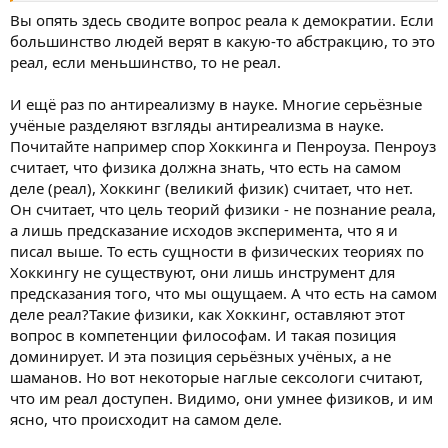
Вы опять здесь сводите вопрос реала к демократии. Если
большинство людей верят в какую-то абстракцию, то это
реал, если меньшинство, то не реал.
И ещё раз по антиреализму в науке. Многие серьёзные
учёные разделяют взгляды антиреализма в науке.
Почитайте например спор Хоккинга и Пенроуза. Пенроуз
считает, что физика должна знать, что есть на самом
деле (реал), Хоккинг (великий физик) считает, что нет.
Он считает, что цель теорий физики - не познание реала,
а лишь предсказание исходов эксперимента, что я и
писал выше. То есть сущности в физических теориях по
Хоккингу не существуют, они лишь инструмент для
предсказания того, что мы ощущаем. А что есть на самом
деле реал?Такие физики, как Хоккинг, оставляют этот
вопрос в компетенции философам. И такая позиция
доминирует. И эта позиция серьёзных учёных, а не
шаманов. Но вот некоторые наглые сексологи считают,
что им реал доступен. Видимо, они умнее физиков, и им
ясно, что происходит на самом деле.