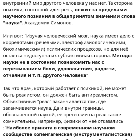
внутренний мир другого человека у нас нет. Та сторона
психики, о которой идёт речь,
лежит за пределами
научного познания в общепринятом значении слова
"наука".
Акакдемик Симонов.
Или вот: "Изучая человеческий мозг, наука имеет дело с
коррелятами (речевыми, электрофизиологическими,
биохимическими) психических процессов, но для неё
остаётся недоступна их субъективная сторона.
Методы
науки не в состоянии познакомить нас с
переживанием боли, удовольствия, радости,
отчаяния и т. п. другого человека
"
Так что врач, который работает с психикой, не может
быть реалистом, он должен быть антиреалистом.
Объективный "реал" заканчивается там, где
заканчивается наука. Да и внутри границы,
обозначенной наукой, её претензии на реал также
сомнительны. Например, физики от неё отказались
:"
Наиболее принята в современном научном
сообществе копенгагенская (инструменталистская)