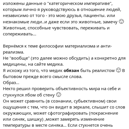
изложены данные о "категорическом императиве",
Человек, как личность, не может быть мерилом добра и зла, не
которым лично я руководствуюсь в отношение людей,
может быть и совершенного человека – эталона этих качеств.
Поэтому, понятие о добре и зле даны нам свыше, от Бога – он
независимо от того - это мою друзья, пациенты. или
один является носителем этих категорий. Нравственное
🙂
незнакомые люди..и даже если это животные, замечу
сознание человека должно принять Бога, как идеал, как
Животные, способные чувствовать, переживать и
нравственное совершенство.
сопереживать...
Исходя из определения, что человек есть главная
Вернёмся к теме философии материализма и анти-
нравственная ценность, а Бог для него нравственный идеал для
самосовершенствования, Кант формулирует свой закон,
реализма.
который должен стать основой для построения отношений
Не "вообще" (это далее можно обсудить) а конкретно для
между людьми. Он получил название категорического
медицины, на сайте медика.
императива. Этот закон содержал следующие предписания:
🙂
Я исхожу из того, что медик
обязан
быть реалистом
В
бытовом прежде всего смысле слова.
- в жизни поступать по таким правилам, чтобы они имели силу
закона для себя и окружающих людей;
Образ...
Некто решил проверить объективность мира на себе и
- относится к другим так, как хочешь, чтобы относились к тебе;
🙂
стукнулся лбом об стену
Он может сравнить (в сознании, субьективном) свои
- ближнего нельзя рассматривать с позиций личной выгоды
ощущения с тем, что он видит в зеркале, слышит со слов
для себя.
окружающих, может сфотографировать (покраснение
Учение Канта не отождествляется с «Золотым правилом», оно
или синяк, шишку) ,может замерять изменение
дополнено формулировками, что правило одного имеет силу
температуры в месте синяка... Если стукнется очень
закона для него и окружающих его людей, а также, что