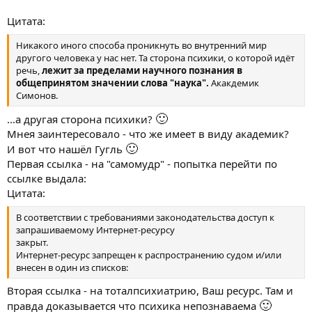
Цитата:
Никакого иного способа проникнуть во внутренний мир
другого человека у нас нет. Та сторона психики, о которой идёт
речь,
лежит за пределами научного познания в
общепринятом значении слова "наука".
Акакдемик
Симонов.
🙂
...а другая сторона психики?
Мнея заинтересовало - что же имеет в виду академик?
🙂
И вот что нашёл Гугль
Первая ссылка - на "самомудр" - попытка перейти по
ссылке выдала:
Цитата:
В соответствии с требованиями законодательства доступ к
запрашиваемому Интернет-ресурсу
закрыт.
Интернет-ресурс запрещен к распространению судом и/или
внесен в один из списков:
Вторая ссылка - на тоталпсихиатрию, Ваш ресурс. Там и
🙂
правда доказывается что психика непознаваема