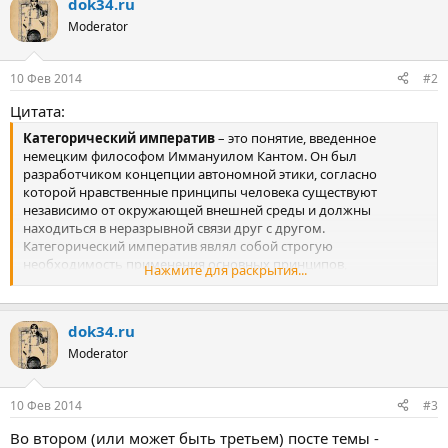
dok34.ru
Moderator
10 Фев 2014
#2
Цитата:
Категорический императив
– это понятие, введенное
немецким философом Иммануилом Кантом. Он был
разработчиком концепции автономной этики, согласно
которой нравственные принципы человека существуют
независимо от окружающей внешней среды и должны
находиться в неразрывной связи друг с другом.
Категорический императив являл собой строгую
необходимость применения основных принципов,
Нажмите для раскрытия...
определяющих поведение человека.
Человек, согласно учению Канта, представляет собой высшую
dok34.ru
ценность. У каждого человека есть чувство собственного
достоинства, которое он тщательно оберегает. Но другой
Moderator
человек тоже обладает чувством собственного достоинства.
Соответственно, человек обладает свободой выбора поступков
10 Фев 2014
#3
в рамках понимания чувств другого человека. Все поступки
человека оцениваются исходя из понятий о добре и зле.
Во втором (или может быть третьем) посте темы -