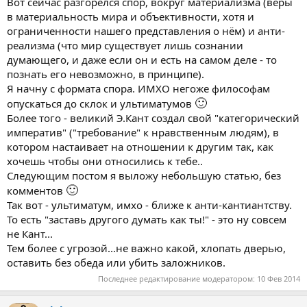
Вот сейчас разгорелся спор, вокруг материализма (веры
в материальность мира и объективности, хотя и
ограниченности нашего представления о нём) и анти-
реализма (что мир существует лишь сознании
думающего, и даже если он и есть на самом деле - то
познать его невозможно, в принципе).
Я начну с формата спора. ИМХО негоже философам
🙂
опускаться до склок и ультиматумов
Более того - великий Э.Кант создал свой "категорический
императив" ("требование" к нравственным людям), в
котором настаивает на отношении к другим так, как
хочешь чтобы они относились к тебе..
Следующим постом я выложу небольшую статью, без
🙂
комментов
Так вот - ультиматум, имхо - ближе к анти-кантиантству.
То есть "заставь другого думать как ты!" - это ну совсем
не Кант...
Тем более с угрозой...не важно какой, хлопать дверью,
оставить без обеда или убить заложников.
Последнее редактирование модератором:
10 Фев 2014