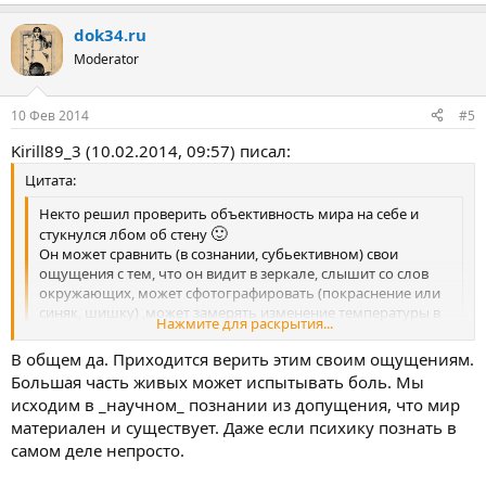
dok34.ru
Moderator
10 Фев 2014
#5
Kirill89_3 (10.02.2014, 09:57) писал:
Цитата:
Некто решил проверить объективность мира на себе и
🙂
стукнулся лбом об стену
Он может сравнить (в сознании, субьективном) свои
ощущения с тем, что он видит в зеркале, слышит со слов
окружающих, может сфотографировать (покраснение или
синяк, шишку) ,может замерять изменение температуры в
Нажмите для раскрытия...
месте синяка... Если стукнется очень сильно - может
🙂
проверить свои ощущения ещё и на рентгене
Чего
Нажмите для раскрытия...
В общем да. Приходится верить этим своим ощущениям.
настоятельно не рекомендую...всё уже проверено, до нас!
Большая часть живых может испытывать боль. Мы
Психика другого человека существует лишь в теории. "Мы
исходим в _научном_ познании из допущения, что мир
постигаем боль другого исключительно благодаря нашей
материален и существует. Даже если психику познать в
собственной способности испытывать чувство боли.
самом деле непросто.