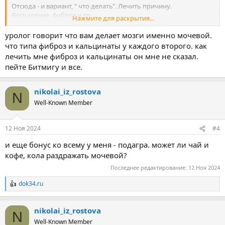
Отсюда - и вариант, " что делать". Лечить причину.
Воспаление, фиброз и пр
Нажмите для раскрытия...
Имхо, по моему скромному мнению.
уролог говорит что вам делает мозги именно мочевой.
что типа фиброз и кальцинаты у каждого второго. как
лечить мне фиброз и кальцинаты он мне не сказал.
пейте Битмигу и все.
nikolai_iz_rostova
N
Well-Known Member
12 Ноя 2024
#4
и еще бонус ко всему у меня - подагра. может ли чай и
кофе, кола раздражать мочевой?
Последнее редактирование:
12 Ноя 2024
dok34.ru
Р
е
а
nikolai_iz_rostova
к
N
ц
Well-Known Member