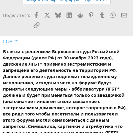
Facebook
X
Bluesky
LinkedIn
Reddit
Pinterest
Tumblr
WhatsA
Эл
Поделиться:
Ссылка
LGBT*
В связи с решением Верховного суда Российской
Федерации (далее РФ) от 30 ноября 2023 года),
движение ЛГБТ* признано экстремистским и
запрещена его деятельность на территории РФ.
Данное решение суда подлежит немедленному
исполнению, исходя из чего на форуме будут
приняты следующие меры - аббривеатура ЛГБТ*
должна и будет применяться только со звездочкой
(она означает иноагента или связанное с
экстремизмом движение, которое запрещено в РФ),
все ради того чтобы посетители и пользователи
этого форума могли ознакомиться с данным
запретом. Символика, картинки и атрибутика что
связана с ныне запрещенным движением ЛГБТ*