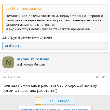
dok34.ru написал(а):
Немаленькие, до 6мм, это не 1мм...периуретрально - вероятно
было раньше заражение, от которого воспаление и началось.
Остаточная моча - ...многовато.
И видимо струя мочи - слабее становится, временами?
да струя временами слабая
dok34.ru
Р
е
а
nikolai_iz_rostova
к
N
ц
Well-Known Member
и
и
:
14 Ноя 2024
#10
полгода пожил как в раю. все было хорошо! почему
бетмига перестала работать(((
1
...
17
Вперёд
Войдите или зарегистрируйтесь для ответа.