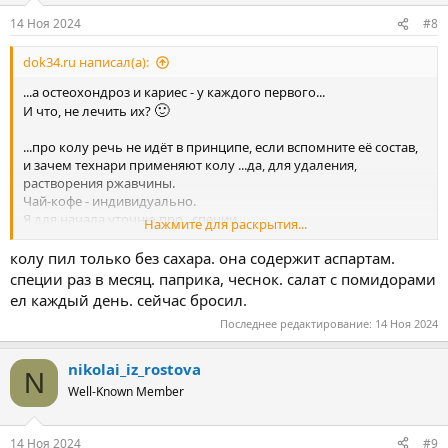
14 Ноя 2024
#8
dok34.ru написал(а):
...а остеохондроз и кариес - у каждого первого...
🙂
И что, не лечить их?
...про колу речь не идёт в принципе, если вспомните её состав,
и зачем технари применяют колу ...да, для удаления,
растворения ржавчины.
Чай-кофе - индивидуально.
Я для начала уточню про _специи_.
Нажмите для раскрытия...
Какие употребляете, как часто, и так далее?
колу пил только без сахара. она содержит аспартам.
специи раз в месяц. паприка, чеснок. салат с помидорами
ел каждый день. сейчас бросил.
Последнее редактирование:
14 Ноя 2024
nikolai_iz_rostova
N
Well-Known Member
14 Ноя 2024
#9