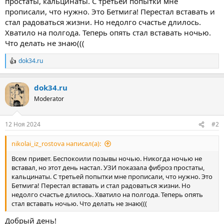
простаты, кальцинаты. С третьей попытки мне
прописали, что нужно. Это Бетмига! Перестал вставать и
стал радоваться жизни. Но недолго счастье длилось.
Хватило на полгода. Теперь опять стал вставать ночью.
Что делать не знаю(((
dok34.ru
Р
е
а
dok34.ru
к
ц
Moderator
и
и
:
12 Ноя 2024
#2
nikolai_iz_rostova написал(а):
Всем привет. Беспокоили позывы ночью. Никогда ночью не
вставал, но этот день настал. УЗИ показала фиброз простаты,
кальцинаты. С третьей попытки мне прописали, что нужно. Это
Бетмига! Перестал вставать и стал радоваться жизни. Но
недолго счастье длилось. Хватило на полгода. Теперь опять
стал вставать ночью. Что делать не знаю(((
Добрый день!