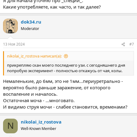
Я для начала уточню про _специи_.
Какие употребляете, как часто, и так далее?
dok34.ru
Moderator
13 Ноя 2024
#7
nikolai_iz_rostova написал(а):
прикрепляю скан моего последнего узи. с сегодняшнего дня
попробую эксперимент - полностью откажусь от чая, колы.
Немаленькие, до 6мм, это не 1мм...периуретрально -
вероятно было раньше заражение, от которого
воспаление и началось.
Остаточная моча - ...многовато.
И видимо струя мочи - слабее становится, временами?
nikolai_iz_rostova
N
Well-Known Member