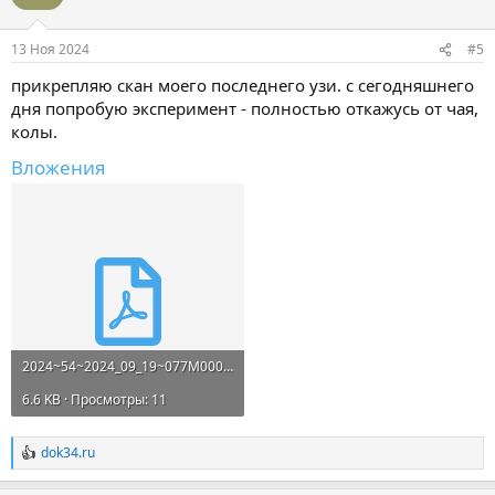
и
и
:
13 Ноя 2024
#5
прикрепляю скан моего последнего узи. с сегодняшнего
дня попробую эксперимент - полностью откажусь от чая,
колы.
Вложения
2024~54~2024_09_19~077М00083.19830714~6~ (2).pdf
6.6 KB · Просмотры: 11
dok34.ru
Р
е
а