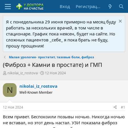
Вход
Регистрация
Я с понедельника 29 июня примерно на месяц буду
работать за нескольких врачей, в том числе в
стационаре. График пока неясен, будет на сайте. Но
сложных пациентов _себе_ я пока брать не буду,
прошу прощения!
Малая урология- простатит, тазовые боли, фиброз
(Фиброз + Камни в простате) и ГМП
А
Д
nikolai_iz_rostova
12 Ноя 2024
в
а
т
т
nikolai_iz_rostova
N
о
а
Well-Known Member
р
н
т
а
е
ч
12 Ноя 2024
#1
м
а
ы
л
Всем привет. Беспокоили позывы ночью. Никогда ночью
а
не вставал, но этот день настал. УЗИ показала фиброз