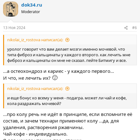
dok34.ru
к
ц
Moderator
и
и
:
13 Ноя 2024
#6
nikolai_iz_rostova написал(а):
уролог говорит что вам делает мозги именно мочевой. что
типа фиброз и кальцинаты у каждого второго. как лечить мне
фиброз и кальцинаты он мне не сказал. пейте Битмигу и все.
...а остеохондроз и кариес - у каждого первого...
🙂
И что, не лечить их?
nikolai_iz_rostova написал(а):
и еще бонус ко всему у меня - подагра. может ли чай и кофе,
кола раздражать мочевой?
...про колу речь не идёт в принципе, если вспомните её
состав, и зачем технари применяют колу ...да, для
удаления, растворения ржавчины.
Чай-кофе - индивидуально.