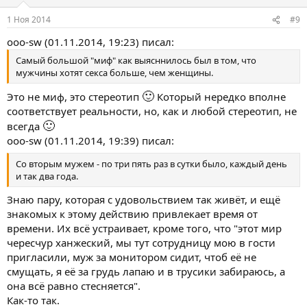
1 Ноя 2014
#9
ooo-sw (01.11.2014, 19:23) писал:
Самый большой "миф" как выясннилось был в том, что
мужчины хотят секса больше, чем женщины.
🙂
Это не миф, это стереотип
Который нередко вполне
соответствует реальности, но, как и любой стереотип, не
🙂
всегда
ooo-sw (01.11.2014, 19:39) писал:
Со вторым мужем - по три пять раз в сутки было, каждый день
и так два года.
Знаю пару, которая с удовольствием так живёт, и ещё
знакомых к этому действию привлекает время от
времени. Их всё устраивает, кроме того, что "этот мир
чересчур ханжеский, мы тут сотрудницу мою в гости
пригласили, муж за монитором сидит, чтоб её не
смущать, я её за грудь лапаю и в трусики забираюсь, а
она всё равно стесняется".
Как-то так.