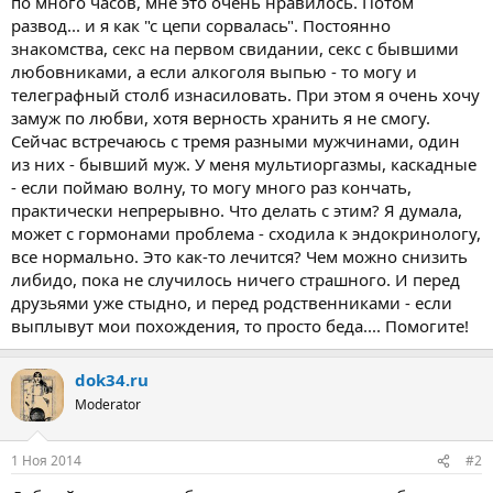
по много часов, мне это очень нравилось. Потом
развод... и я как "с цепи сорвалась". Постоянно
знакомства, секс на первом свидании, секс с бывшими
любовниками, а если алкоголя выпью - то могу и
телеграфный столб изнасиловать. При этом я очень хочу
замуж по любви, хотя верность хранить я не смогу.
Сейчас встречаюсь с тремя разными мужчинами, один
из них - бывший муж. У меня мультиоргазмы, каскадные
- если поймаю волну, то могу много раз кончать,
практически непрерывно. Что делать с этим? Я думала,
может с гормонами проблема - сходила к эндокринологу,
все нормально. Это как-то лечится? Чем можно снизить
либидо, пока не случилось ничего страшного. И перед
друзьями уже стыдно, и перед родственниками - если
выплывут мои похождения, то просто беда.... Помогите!
dok34.ru
Moderator
1 Ноя 2014
#2