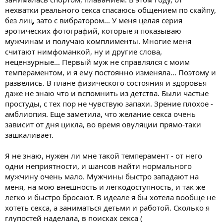
нехватки реального секса спасаюсь общением по скайпу,
без лиц, зато с вибратором... У меня целая серия
эротических фотографий, которые я показываю
мужчинам и получаю комплименты. Многие меня
считают нимфоманкой, ну и другие слова,
нецензурные... Первый муж не справлялся с моим
темпераментом, и я ему постоянно изменяла... Поэтому и
развелись. В плане физического состояния и здоровья
даже не знаю что и вспомнить из детства. Были частые
простуды, с тех пор не чувствую запахи. Зрение плохое -
амблиопия. Еще заметила, что желание секса очень
зависит от дня цикла, во время овуляции прямо-таки
зашкаливает.
Я не знаю, нужен ли мне такой темперамент - от него
одни неприятности, и шансов найти нормального
мужчину очень мало. Мужчины быстро западают на
меня, на мою внешность и легкодоступность, и так же
легко и быстро бросают. В идеале я бы хотела вообще не
хотеть секса, а заниматься детьми и работой. Сколько я
глупостей наделала, в поисках секса (