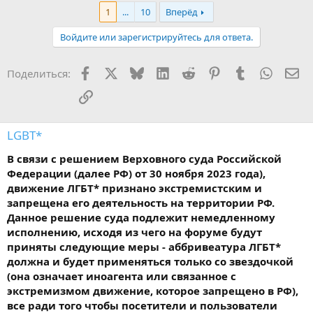
1
...
10
Вперёд
Войдите или зарегистрируйтесь для ответа.
Facebook
X
Bluesky
LinkedIn
Reddit
Pinterest
Tumblr
WhatsA
Эл
Поделиться:
Ссылка
LGBT*
В связи с решением Верховного суда Российской
Федерации (далее РФ) от 30 ноября 2023 года),
движение ЛГБТ* признано экстремистским и
запрещена его деятельность на территории РФ.
Данное решение суда подлежит немедленному
исполнению, исходя из чего на форуме будут
приняты следующие меры - аббривеатура ЛГБТ*
должна и будет применяться только со звездочкой
(она означает иноагента или связанное с
экстремизмом движение, которое запрещено в РФ),
все ради того чтобы посетители и пользователи