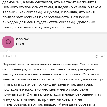
девчонки", а ведь считается, что на таких не женятся.
Немного отклонюсь от темы, я недавно узнала, о таком
явлении, как сексвайф и куколд, и поняла, что меня
привлекает мужская бисексуальность. Возможно
выходом для меня будет - стать сексвайф. Довольно
глупо, но я очень хочу замуж по любви
ooo-sw
O
Guest
1 Ноя 2014
#7
Первый муж от меня ушел к девственнице. Секс с ним
был очень редко и мало, я на стену лезла, раз-два в
месяц по пять минут - очень мало было мне. Обвинил
меня в распущенности и ушел. Со вторым мужем - по три
пять раз в сутки было, каждый день и так два года.
последние несколько месяцев у него стало реже
получаться (( Он пыталсяналадить наши отношения, а я
и ему стала изменять, причем не хотела и не
планировала, а вот так вышло. Меня даже обозвали