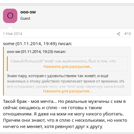
ooo-sw
O
Guest
1 Ноя 2014
#10
some (01.11.2014, 19:49) писал:
ooo-sw (01.11.2014, 19:23) писал:
Самый большой "миф" как выясннилось был в том, что
мужчины хотят секса больше, чем женщины.
Нажмите для раскрытия...
Знаю пару, которая с удовольствием так живёт, и ещё
знакомых к этому действию привлекает время от времени. Их
всё устраивает, кроме того, что "этот мир чересчур ханжеский,
Нажмите для раскрытия...
мы тут сотрудницу мою в гости пригласили, муж за монитором
сидит, чтоб её не смущать, я её за грудь лапаю и в трусики
Такой брак - моя мечта... Но реальные мужчины с кем я
забираюсь, а она всё равно стесняется".
сейчас оющаюсь и сплю - не готовы к таким
Как-то так.
отношениям. Я даже на мжм не могу никого уболтать.
Причем они знают, что я сплю с несколькими, но никто
ничего не меняет, хотя ревнуют друг к другу