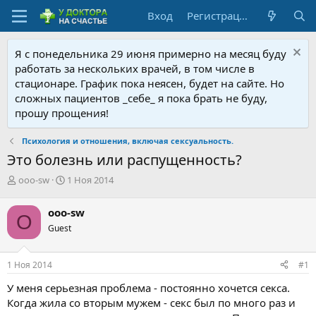
Вход
Регистрация
Я с понедельника 29 июня примерно на месяц буду
работать за нескольких врачей, в том числе в
стационаре. График пока неясен, будет на сайте. Но
сложных пациентов _себе_ я пока брать не буду,
прошу прощения!
Психология и отношения, включая сексуальность.
Это болезнь или распущенность?
А
Д
ooo-sw
1 Ноя 2014
в
а
т
т
ooo-sw
O
о
а
Guest
р
н
т
а
е
ч
1 Ноя 2014
#1
м
а
ы
л
У меня серьезная проблема - постоянно хочется секса.
а
Когда жила со вторым мужем - секс был по много раз и