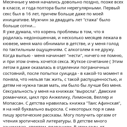
Месячные у меня начались довольно поздно, позже всех
в классе, и года полтора были нерегулярными. Первый
секс был в 16 лет, причем больше даже по моей
инициативе. Мужчин за двадцать лет "стажа" было
больше сотни...
Я уже думала, что корень проблемы в том, что я
родилась недоношенная, и несколько месяцев лежала в
кювезе, меня мало обнимали в детстве, и у меня голод
по тактильным ощущениям. С алкоголем я не дружу.
Когда выпью - меня начинает "нести", ничего не помню,
и при этом очень хочется секса. Жуткое сочетание ( Этим
летом я даже оказалась в отделении пограничных
состояний, после попытки суицида - в какой-то момент я
поняла, что нельзя так жить, с такой распущенностью, и
детям не нужна такая мать, им было бы лучше без меня.
Сексуальность у меня на книжках "выросла". Дамские
романчики, цикл про Анжелику, Лимонов, Веллер и
Мопассан. С детства нравилась книжка "Таис Афинская",
я на ней буквально выросла. С некоторых пор я сама
пишу эротические рассказы. Могу получить оргазм от
чтения эротической литературы. В детстве много
занималась спортом, плаванием. В этом году, от