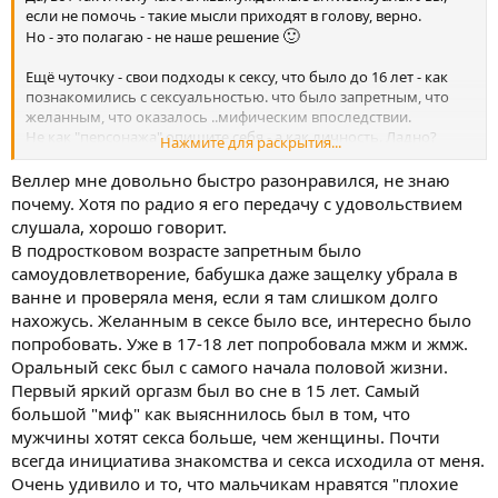
если не помочь - такие мысли приходят в голову, верно.
🙂
Но - это полагаю - не наше решение
Ещё чуточку - свои подходы к сексу, что было до 16 лет - как
познакомились с сексуальностью. что было запретным, что
желанным, что оказалось ..мифическим впоследствии.
Не как "персонажа" опишите себя - а как личность. Ладно?
Нажмите для раскрытия...
Кстати - перечисленые Вами книги я тоже читал и они мне
🙂
весьма нравятся
Веллер мне довольно быстро разонравился, не знаю
Веллер, кстати - что цепляет?
почему. Хотя по радио я его передачу с удовольствием
слушала, хорошо говорит.
В подростковом возрасте запретным было
самоудовлетворение, бабушка даже защелку убрала в
ванне и проверяла меня, если я там слишком долго
нахожусь. Желанным в сексе было все, интересно было
попробовать. Уже в 17-18 лет попробовала мжм и жмж.
Оральный секс был с самого начала половой жизни.
Первый яркий оргазм был во сне в 15 лет. Самый
большой "миф" как выясннилось был в том, что
мужчины хотят секса больше, чем женщины. Почти
всегда инициатива знакомства и секса исходила от меня.
Очень удивило и то, что мальчикам нравятся "плохие