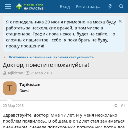
Вход
Регистрация
Я с понедельника 29 июня примерно на месяц буду
работать за нескольких врачей, в том числе в
стационаре. График пока неясен, будет на сайте. Но
сложных пациентов _себе_ я пока брать не буду,
прошу прощения!
Психология и отношения, включая сексуальность.
Доктор, помогите пожалуйста!
А
Д
Tajikistan
25 Мар 2013
в
а
т
т
Tajikistan
T
о
а
Guest
р
н
т
а
е
ч
25 Мар 2013
#1
м
а
ы
л
Здравствуйте, доктор! Мне 17 лет, и у меня несколько
а
проблем появилось.. В общем, в с 12 лет стал заниматься
онанизмом, сначала потихооньку, потихоньку, потом всё