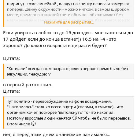
ширину) - тоже линейкой , кладут на спинку пениса и замеряют
поперёк. Длину окружности - можно ниткой, в самом широком
месте, примерно в нижней трети обычно - обхватывают без
натяжения ей и замеряют на той же линейке. Разумеется всё это
Нажмите для раскрытия...
- только на эрегированном пенисе! В спокойном состоянии -
его размеры не волнуют, да и отличаться они могут в
Если упирать в лобок то до 16 доходит.. мне кажется и до
несколько раз.
17 дойдет, если до конца встанет)) 16,5 на ~4 - это
хорошо? До какого возраста еще расти будет?
Цитата:
"Кончали" всегда в том возрасте, или в первое время было без
эякуляции, "насудрю"?
в первый раз кончил..
Цитата:
Тут понятно - перевозбуждение на фоне воздержания.
"Накопилось" столько всего внутри (спермы, в смысле) - что
организм хочет поскорее "вытолкнуть" то что накопил.
🙂
Поэтому взрослые люди женятся
Чтобы не было перерывов.
🙂
В том числе
нет, я перед этим днем онанизмом занимался...