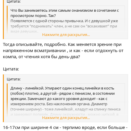
Цитата:
Что Вы занимаетесь этим самым онанизмом в сочетании с
просмотром порно. Так?
Появляется с одной стороны привычка. И с девушкой уже
требуется "поднимать" член, а не сам он "вскакивает" при
виде девушки..
Нажмите для раскрытия...
С другой стороны - всматриваться в экран - может быть и
влияет на зрение...
Тогда описывайте, подробно. Как меняется зрение при
Тут надо больше информации, как описания более
Нажмите для раскрытия...
напряженном всматривании , и как - если отдохнуть от
точного, так и степени нарушения зрения. По-разному
компа, от чтения хотя бы день-два?
бывает ,короче.
Что правда - то правда!
Цитата:
Цитата:
Длину - линейкой. Упирают один конец линейки в кость
(лобок) плотно, а другой - рядом с пенисом, в состоянии
эрекции. Замечают до какого уровня доходит - как с
измерением роста. Без наклонения органа. Диаметр
(точнее ширину) - тоже линейкой , кладут на спинку пениса
и замеряют поперёк. Длину окружности - можно ниткой, в
Нажмите для раскрытия...
самом широком месте, примерно в нижней трети обычно -
обхватывают без натяжения ей и замеряют на той же
Нажмите для раскрытия...
16-17см при ширине 4 см - терпимо вроде, если больше -
линейке. Разумеется всё это - только на эрегированном