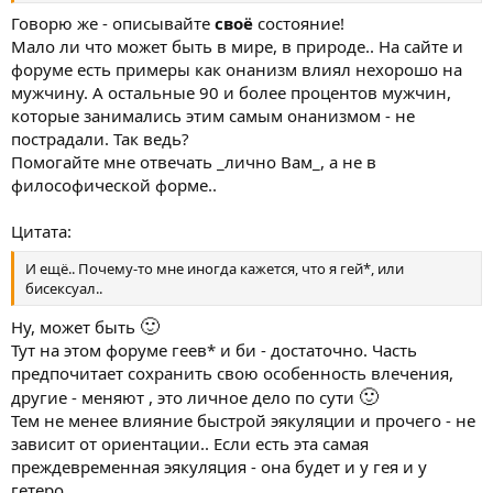
Говорю же - описывайте
своё
состояние!
Мало ли что может быть в мире, в природе.. На сайте и
форуме есть примеры как онанизм влиял нехорошо на
мужчину. А остальные 90 и более процентов мужчин,
которые занимались этим самым онанизмом - не
пострадали. Так ведь?
Помогайте мне отвечать _лично Вам_, а не в
философической форме..
Цитата:
И ещё.. Почему-то мне иногда кажется, что я гей*, или
бисексуал..
🙂
Ну, может быть
Тут на этом форуме геев* и би - достаточно. Часть
предпочитает сохранить свою особенность влечения,
🙂
другие - меняют , это личное дело по сути
Тем не менее влияние быстрой эякуляции и прочего - не
зависит от ориентации.. Если есть эта самая
преждевременная эякуляция - она будет и у гея и у
гетеро..