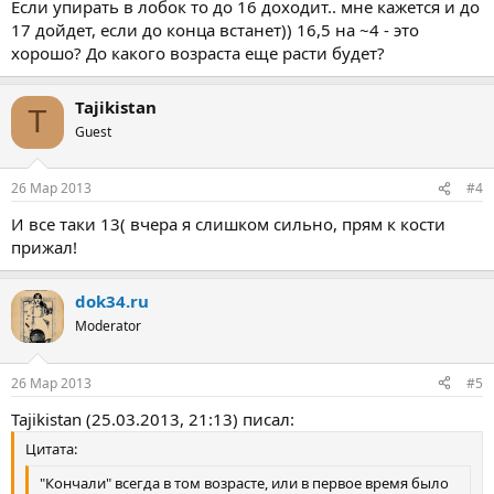
его размеры не волнуют, да и отличаться они могут в
Если упирать в лобок то до 16 доходит.. мне кажется и до
несколько раз.
17 дойдет, если до конца встанет)) 16,5 на ~4 - это
хорошо? До какого возраста еще расти будет?
Tajikistan
T
Guest
26 Мар 2013
#4
И все таки 13( вчера я слишком сильно, прям к кости
прижал!
dok34.ru
Moderator
26 Мар 2013
#5
Tajikistan (25.03.2013, 21:13) писал:
Цитата:
"Кончали" всегда в том возрасте, или в первое время было