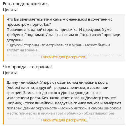
Есть предположение..
Цитата:
Что Вы занимаетесь этим самым онанизмом в сочетании с
просмотром порно. Так?
Появляется с одной стороны привычка. И с девушкой уже
требуется "поднимать" член, а не сам он "вскакивает" при виде
девушки..
С другой стороны - всматриваться в экран - может быть и
влияет на зрение...
Тут надо больше информации, как описания более точного, так
Нажмите для раскрытия...
и степени нарушения зрения. По-разному бывает ,короче.
Что правда - то правда!
Цитата:
Длину - линейкой. Упирают один конец линейки в кость
(лобок) плотно, а другой - рядом с пенисом, в состоянии
эрекции. Замечают до какого уровня доходит - как с
измерением роста. Без наклонения органа. Диаметр (точнее
ширину) - тоже линейкой , кладут на спинку пениса и замеряют
поперёк. Длину окружности - можно ниткой, в самом широком
месте, примерно в нижней трети обычно - обхватывают без
натяжения ей и замеряют на той же линейке. Разумеется всё это
Нажмите для раскрытия...
- только на эрегированном пенисе! В спокойном состоянии -