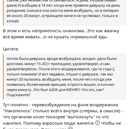
Сейчас уже незнаю как остановиться.. В день 3-4 раза бывает
даже( И в общем в 14 лет, когда мне привели девушку на день
рождения, сначала она смогла меня возбудить, но я пиперил
её около 20 минут.. в принципе ниче я не чуствовал, только в
конце)
В этом и есть неприятность онанизма...Это как жвачку
всё время жевать...и не кушать нормальной еды.
Цитата:
потом была девушка, вроде возбуждала, входил, дела были
долгими, минут 15-20 (+ прелюдии), удовлетворял, и сам
удовлетворялся.. После этого воздерживался, где-то года 2,
только онанизм! И вот недавно, пошел к девушке.. так мы
минут 20 пытались возбудить меня, после чего когда уже
появилась более-менее эрекция, я просто вошел, и кончил
через минуту.. Это был ШОК для МЕНЯ!!! Что это, как?
Подскажите?
Тут понятно - перевозбуждение на фоне воздержания.
"Накопилось" столько всего внутри (спермы, в смысле) -
что организм хочет поскорее "вытолкнуть" то что
🙂
накопил. Поэтому взрослые люди женятся
Чтобы не
🙂