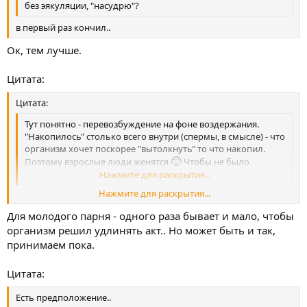
без эякуляции, "насудрю"?
в первый раз кончил..
Ок, тем лучше.
Цитата:
Цитата:
Тут понятно - перевозбуждение на фоне воздержания.
"Накопилось" столько всего внутри (спермы, в смысле) - что
организм хочет поскорее "вытолкнуть" то что накопил.
🙂
Поэтому взрослые люди женятся
Чтобы не было
🙂
перерывов. В том числе
Нажмите для раскрытия...
Нажмите для раскрытия...
нет, я перед этим днем онанизмом занимался...
Для молодого парня - одного раза бывает и мало, чтобы
организм решил удлинять акт.. Но может быть и так,
принимаем пока.
Цитата:
Есть предположение..