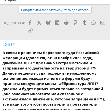
Войдите или зарегистрируйтесь для ответа.
Facebook
X
Bluesky
LinkedIn
Reddit
Pinterest
Tumblr
WhatsA
Эл
Поделиться:
Ссылка
LGBT*
В связи с решением Верховного суда Российской
Федерации (далее РФ) от 30 ноября 2023 года),
движение ЛГБТ* признано экстремистским и
запрещена его деятельность на территории РФ.
Данное решение суда подлежит немедленному
исполнению, исходя из чего на форуме будут
приняты следующие меры - аббривеатура ЛГБТ*
должна и будет применяться только со звездочкой
(она означает иноагента или связанное с
экстремизмом движение, которое запрещено в РФ),
все ради того чтобы посетители и пользователи
этого форума могли ознакомиться с данным