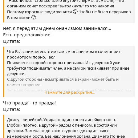
"Накопилось" столько всего внутри (спермы, в смысле) - что
организм хочет поскорее "вытолкнуть" то что накопил.
🙂
Поэтому взрослые люди женятся
Чтобы не было перерывов.
🙂
В том числе
нет, я перед этим днем онанизмом занимался...
Есть предположение..
Цитата:
Что Вы занимаетесь этим самым онанизмом в сочетании с
просмотром порно. Так?
Появляется с одной стороны привычка. И с девушкой уже
требуется "поднимать" член, а не сам он "вскакивает" при виде
девушки..
С другой стороны - всматриваться в экран - может быть и
влияет на зрение...
Тут надо больше информации, как описания более точного, так
Нажмите для раскрытия...
и степени нарушения зрения. По-разному бывает ,короче.
Что правда - то правда!
Цитата:
Длину - линейкой. Упирают один конец линейки в кость
(лобок) плотно, а другой - рядом с пенисом, в состоянии
эрекции. Замечают до какого уровня доходит - как с
измерением роста. Без наклонения органа. Диаметр (точнее