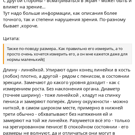
С другой стороны - всматриваться в экран - может быть и
влияет на зрение...
Тут надо больше информации, как описания более
точного, так и степени нарушения зрения. По-разному
бывает ,короче.
Цитата:
Также по-поводу размера.. Как правильно его измерить, а то
просто очень хочется измерить его, а он мне кажется даже для
нормы маленький((
Длину - линейкой. Упирают один конец линейки в кость
(лобок) плотно, а другой - рядом с пенисом, в состоянии
эрекции. Замечают до какого уровня доходит - как с
измерением роста. Без наклонения органа. Диаметр
(точнее ширину) - тоже линейкой , кладут на спинку
пениса и замеряют поперёк. Длину окружности - можно
ниткой, в самом широком месте, примерно в нижней
трети обычно - обхватывают без натяжения ей и
замеряют на той же линейке. Разумеется всё это - только
на эрегированном пенисе! В спокойном состоянии - его
размеры не волнуют, да и отличаться они могут в