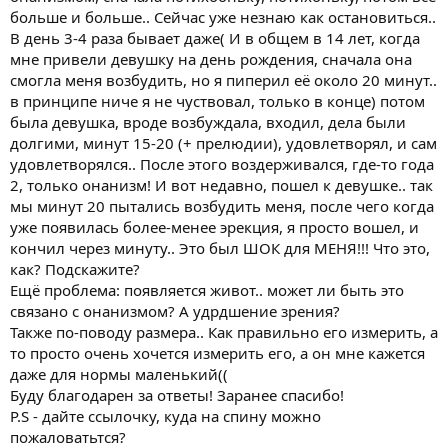
больше и больше.. Сейчас уже незнаю как остановиться..
В день 3-4 раза бывает даже( И в общем в 14 лет, когда
мне привели девушку на день рождения, сначала она
смогла меня возбудить, но я пиперил её около 20 минут..
в принципе ниче я не чуствовал, только в конце) потом
была девушка, вроде возбуждала, входил, дела были
долгими, минут 15-20 (+ прелюдии), удовлетворял, и сам
удовлетворялся.. После этого воздерживался, где-то года
2, только онанизм! И вот недавно, пошел к девушке.. так
мы минут 20 пытались возбудить меня, после чего когда
уже появилась более-менее эрекция, я просто вошел, и
кончил через минуту.. Это был ШОК для МЕНЯ!!! Что это,
как? Подскажите?
Ещё проблема: появляется живот.. может ли быть это
связано с онанизмом? А удрдшение зрения?
Также по-поводу размера.. Как правильно его измерить, а
то просто очень хочется измерить его, а он мне кажется
даже для нормы маленький((
Буду благодарен за ответы! Заранее спасибо!
P.S - дайте ссылочку, куда на спину можно
пожаловатьтся?