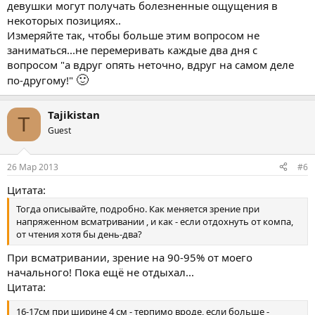
девушки могут получать болезненные ощущения в
пенисе! В спокойном состоянии - его размеры не волнуют,
Если упирать в лобок то до 16 доходит.. мне кажется и до 17
некоторых позициях..
да и отличаться они могут в несколько раз.
дойдет, если до конца встанет)) 16,5 на ~4 - это хорошо? До
Измеряйте так, чтобы больше этим вопросом не
какого возраста еще расти будет?
заниматься...не перемеривать каждые два дня с
вопросом "а вдруг опять неточно, вдруг на самом деле
🙂
по-другому!"
Tajikistan
T
Guest
26 Мар 2013
#6
Цитата:
Тогда описывайте, подробно. Как меняется зрение при
напряженном всматривании , и как - если отдохнуть от компа,
от чтения хотя бы день-два?
При всматривании, зрение на 90-95% от моего
начального! Пока ещё не отдыхал...
Цитата:
16-17см при ширине 4 см - терпимо вроде, если больше -