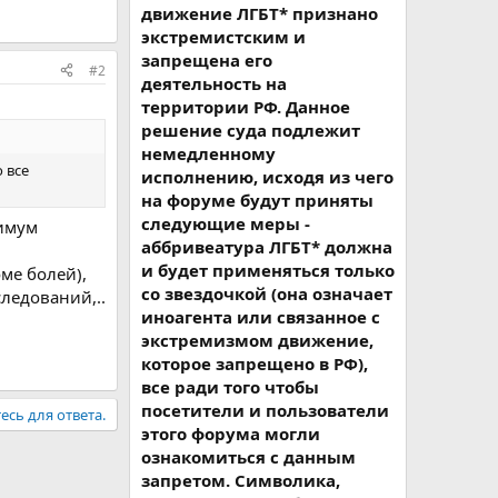
движение ЛГБТ* признано
экстремистским и
запрещена его
#2
деятельность на
территории РФ. Данное
решение суда подлежит
немедленному
 все
исполнению, исходя из чего
на форуме будут приняты
следующие меры -
симум
аббривеатура ЛГБТ* должна
и будет применяться только
ме болей),
со звездочкой (она означает
следований,..
иноагента или связанное с
экстремизмом движение,
которое запрещено в РФ),
все ради того чтобы
посетители и пользователи
есь для ответа.
этого форума могли
ознакомиться с данным
запретом. Символика,