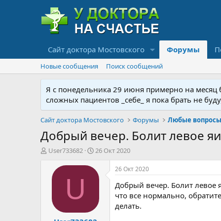
Сайт доктора Мостовского
Форумы
П
Новые сообщения
Поиск сообщений
Я с понедельника 29 июня примерно на месяц бу
сложных пациентов _себе_ я пока брать не буд
Сайт доктора Мостовского
Форумы
Любые вопросы 
Добрый вечер. Болит левое яич
А
Д
User733682
26 Окт 2020
в
а
т
т
26 Окт 2020
о
а
U
Добрый вечер. Болит левое я
р
н
т
а
что все нормально, обратит
е
ч
делать.
м
а