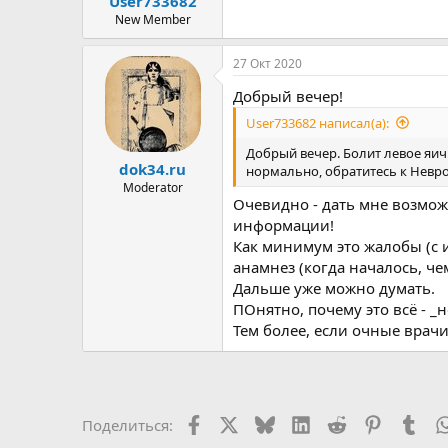
User733682
ы
л
а
New Member
27 Окт 2020
Добрый вечер!
User733682 написал(а):
Добрый вечер. Болит левое яичк
dok34.ru
нормально, обратитесь к Невро
Moderator
Очевидно - дать мне возмо
информации!
Как минимум это жалобы (с и
анамнез (когда началось, че
Дальше уже можно думать.
ПОнятно, почему это всё - _
Тем более, если очные врач
Facebook
X
Bluesky
LinkedIn
Reddit
Pinterest
Tum
Поделиться: