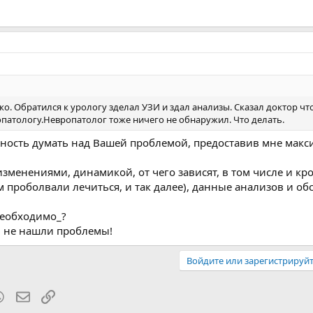
о. Обратился к урологу зделал УЗИ и здал анализы. Сказал доктор что
патологу.Невропатолог тоже ничего не обнаружил. Что делать.
жность думать над Вашей проблемой, предоставив мне мак
зменениями, динамикой, от чего зависят, в том числе и кро
м проболвали лечиться, и так далее), данные анализов и об
необходимо_?
и не нашли проблемы!
Войдите или зарегистрируйт
blr
WhatsApp
Электронная почта
Ссылка