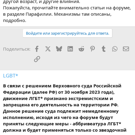
другой возраст, и другие влияния.
Пожалуйста, прочитайте внимательно статьи на форуме,
в разделе Парафилии. Механизмы там описаны,
подробно.
Войдите или зарегистрируйтесь для ответа.
Facebook
X
Bluesky
LinkedIn
Reddit
Pinterest
Tumblr
WhatsA
Эл
Поделиться:
Ссылка
LGBT*
В связи с решением Верховного суда Российской
Федерации (далее РФ) от 30 ноября 2023 года),
движение ЛГБТ* признано экстремистским и
запрещена его деятельность на территории РФ.
Данное решение суда подлежит немедленному
исполнению, исходя из чего на форуме будут
приняты следующие меры - аббривеатура ЛГБТ*
должна и будет применяться только со звездочкой