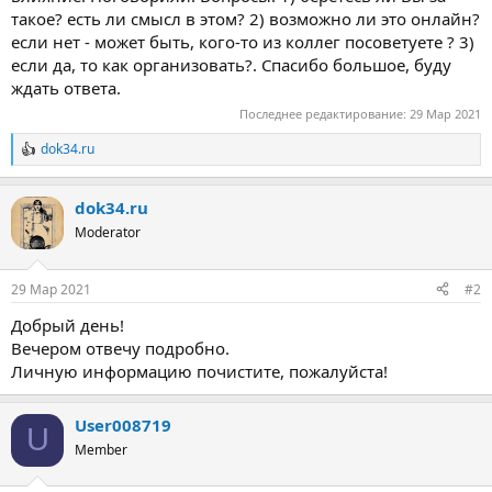
такое? есть ли смысл в этом? 2) возможно ли это онлайн?
если нет - может быть, кого-то из коллег посоветуете ? 3)
если да, то как организовать?. Спасибо большое, буду
ждать ответа.
Последнее редактирование:
29 Мар 2021
dok34.ru
Р
е
а
dok34.ru
к
ц
Moderator
и
и
:
29 Мар 2021
#2
Добрый день!
Вечером отвечу подробно.
Личную информацию почистите, пожалуйста!
User008719
U
Member