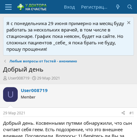
Вход
Регистрация
Я с понедельника 29 июня примерно на месяц буду
работать за нескольких врачей, в том числе в
стационаре. График пока неясен, будет на сайте. Но
сложных пациентов _себе_ я пока брать не буду,
прошу прощения!
Любые вопросы от Гостей - анонимно
Добрый день
А
Д
User008719
29 Мар 2021
в
а
т
т
User008719
U
о
а
Member
р
н
т
а
е
ч
29 Мар 2021
#1
м
а
ы
л
Добрый день. Косвенными путями обнаружили, что сын
а
считает себя геем. Есть подозрение, что это внешнее
влияние. Поговорили. Вопросы: 1) берётесь ли Вы за