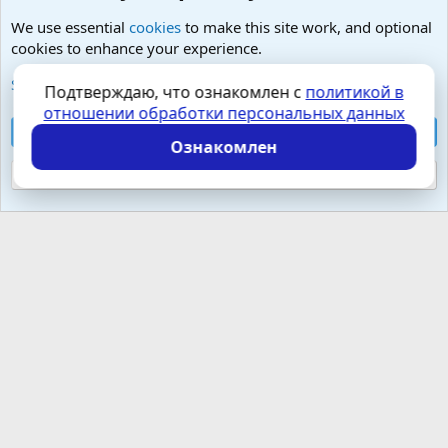
We use essential
cookies
to make this site work, and optional
cookies to enhance your experience.
Любые вопросы от Гостей - анонимно
See further information and configure your preferences
Подтверждаю, что ознакомлен с
политикой в
отношении обработки персональных данных
Cookies
Russian (RU)
Accept all cookies
Контактная форма
Условия и правила
Ознакомлен
Политика конфиденциальности
Помощь
Главная
R
S
Reject optional cookies
S
Локализация от
XenForo.Info