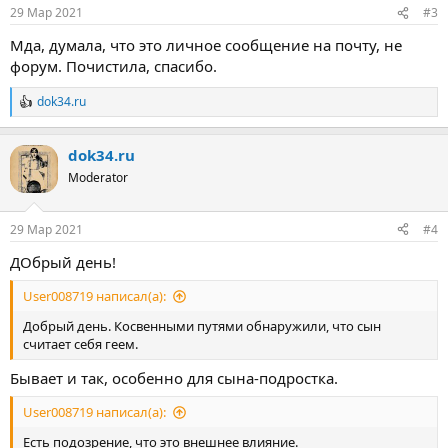
29 Мар 2021
#3
Мда, думала, что это личное сообщение на почту, не
форум. Почистила, спасибо.
dok34.ru
Р
е
а
dok34.ru
к
ц
Moderator
и
и
:
29 Мар 2021
#4
ДОбрый день!
User008719 написал(а):
Добрый день. Косвенными путями обнаружили, что сын
считает себя геем.
Бывает и так, особенно для сына-подростка.
User008719 написал(а):
Есть подозрение, что это внешнее влияние.