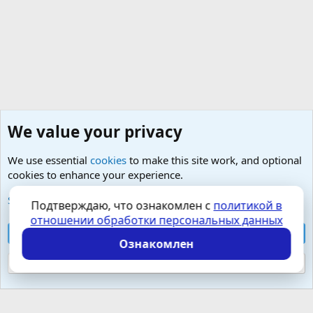
We value your privacy
We use essential
cookies
to make this site work, and optional
cookies to enhance your experience.
Любые вопросы от Гостей - анонимно
See further information and configure your preferences
Подтверждаю, что ознакомлен с
политикой в
отношении обработки персональных данных
Cookies
Russian (RU)
Accept all cookies
Контактная форма
Условия и правила
Ознакомлен
Политика конфиденциальности
Помощь
Главная
R
S
Reject optional cookies
S
Локализация от
XenForo.Info