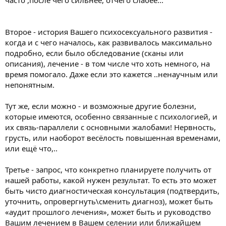
часто ,после чего сильнее, отчего слабее...
Второе - история Вашего психосексуального развития -
когда и с чего началось, как развивалось максимально
подробно, если было обследование (сканы или
описания), лечение - в том числе что хоть немного, на
время помогало. Даже если это кажется ..ненаучным или
непонятным.
Тут же, если можно - и возможные другие болезни,
которые имеются, особенно связанные с психологией, и
их связь-параллели с основными жалобами! Нервность,
грусть, или наоборот весёлость повышенная временами,
или ещё что,..
Третье - запрос, что конкретно планируете получить от
нашей работы, какой нужен результат. То есть это может
быть чисто диагностическая консультация (подтвердить,
уточнить, опровергнуть\сменить диагноз), может быть
«аудит прошлого лечения», может быть и руководство
Вашим лечением в Вашем селении или ближайшем