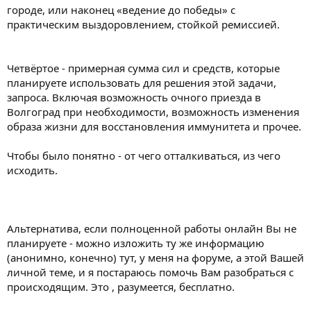
городе, или наконец «ведение до победы» с
практическим выздоровлением, стойкой ремиссией.
Четвёртое - примерная сумма сил и средств, которые
планируете использовать для решения этой задачи,
запроса. Включая возможность очного приезда в
Волгоград при необходимости, возможность изменения
образа жизни для восстановления иммунитета и прочее.
Чтобы было понятно - от чего отталкиваться, из чего
исходить.
Альтернатива, если полноценной работы онлайн Вы не
планируете - можно изложить ту же информацию
(анонимно, конечно) тут, у меня на форуме, а этой Вашей
личной теме, и я постараюсь помочь Вам разобраться с
происходящим. Это , разумеется, бесплатно.