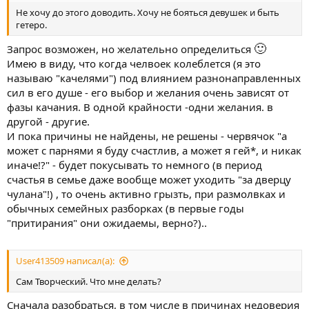
Не хочу до этого доводить. Хочу не бояться девушек и быть
гетеро.
🙂
Запрос возможен, но желательно определиться
Имею в виду, что когда челвоек колеблется (я это
называю "качелями") под влиянием разнонаправленных
сил в его душе - его выбор и желания очень зависят от
фазы качания. В одной крайности -одни желания. в
другой - другие.
И пока причины не найдены, не решены - червячок "а
может с парнями я буду счастлив, а может я гей*, и никак
иначе!?" - будет покусывать то немного (в период
счастья в семье даже вообще может уходить "за дверцу
чулана"!) , то очень активно грызть, при размолвках и
обычных семейных разборках (в первые годы
"притирания" они ожидаемы, верно?)..
User413509 написал(а):
Сам Творческий. Что мне делать?
Сначала разобраться, в том числе в причинах недоверия