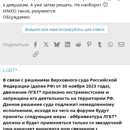
🙂
к девушкам. А уже затем решать. Не наоборот
ИМХО такое, разумеется.
ОБсуждаемо.
Войдите или зарегистрируйтесь для ответа.
Facebook
X
Bluesky
LinkedIn
Reddit
Pinterest
Tumblr
WhatsA
Эл
Поделиться:
Ссылка
LGBT*
В связи с решением Верховного суда Российской
Федерации (далее РФ) от 30 ноября 2023 года),
движение ЛГБТ* признано экстремистским и
запрещена его деятельность на территории РФ.
Данное решение суда подлежит немедленному
исполнению, исходя из чего на форуме будут
приняты следующие меры - аббривеатура ЛГБТ*
должна и будет применяться только со звездочкой
(она означает иноагента или связанное с