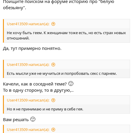
Поищите поиском на форуме историю про "белую
обезьяну".
User413509 написал(а):
Не хочу быть геем. К женщинам тоже есть, но есть страх новых
отношений.
Да, тут примерно понятно.
User413509 написал(а):
Есть мысли уже не мучиться и попробовать секс с парнем.
🙂
Качели, как в соседней теме?
То в одну сторону, то в другую,..
User413509 написал(а):
Но я не принимаю и не приму в себе гея.
🙂
Вам решать
User413509 написал(а):