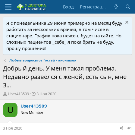
Вход
Регистрация
Я с понедельника 29 июня примерно на месяц буду
работать за нескольких врачей, в том числе в
стационаре. График пока неясен, будет на сайте. Но
сложных пациентов _себе_ я пока брать не буду,
прошу прощения!
Любые вопросы от Гостей - анонимно
Добрый день. У меня такая проблема.
Недавно развёлся с женой, есть сын, мне
3...
А
Д
User413509
3 Ноя 2020
в
а
т
т
User413509
U
о
а
New Member
р
н
т
а
е
ч
3 Ноя 2020
#1
м
а