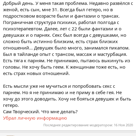
ы
л
Добрый день. У меня такая проблема. Недавно развёлся с
а
женой, есть сын, мне 31. Всегда был гетеро, но в
подростковом возрасте были и фантазии о трансах.
Пограничная структура психики, работал полгода с
психотерапевтом. Далее, лет с 22 были фантазии и о
девушках и о парнях. Секс был всегда с девушками, но
сложно быть истинно близким, есть страх близких
отношений... Девушек было много, занимался пикапом.
Был в тайланде опыт с трансом, массаж и мастурбация.
Есть тяга к парням. Не принимаю, пытаюсь выкинуть из
головы. Не хочу быть геем. К женщинам тоже есть, но
есть страх новых отношений.
Есть мысли уже не мучиться и попробовать секс с
парнем. Но я не принимаю и не приму в себе гея. Не
хочу до этого доводить. Хочу не бояться девушек и быть
гетеро.
Сам Творческий. Что мне делать?
Убрал личную информацию
Последнее редактирование модератором:
16 Ноя 2020