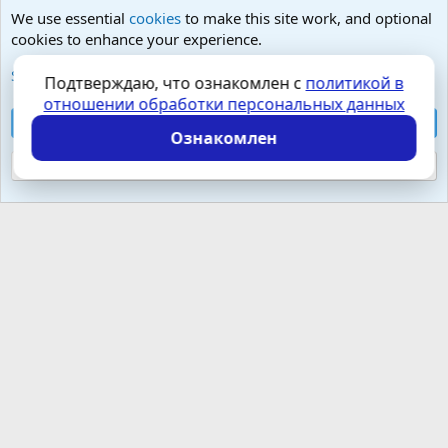
We use essential
cookies
to make this site work, and optional
cookies to enhance your experience.
Любые вопросы от Гостей - анонимно
See further information and configure your preferences
Подтверждаю, что ознакомлен с
политикой в
отношении обработки персональных данных
Cookies
Russian (RU)
Accept all cookies
Контактная форма
Условия и правила
Ознакомлен
Политика конфиденциальности
Помощь
Главная
R
S
Reject optional cookies
S
Локализация от
XenForo.Info