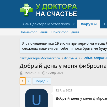
Сайт доктора Мостовского
Форумы
П
Новые сообщения
Поиск сообщений
Я с понедельника 29 июня примерно на месяц бу
сложных пациентов _себе_ я пока брать не буд
Сайт доктора Мостовского
Форумы
Любые вопросы 
Добрый день у меня фиброзная
А
Д
User252195
12 Апр 2021
в
а
1
2
Вперёд
т
т
о
а
р
н
12 Апр 2021
т
а
U
Добрый день у меня фиброзн
е
ч
м
а