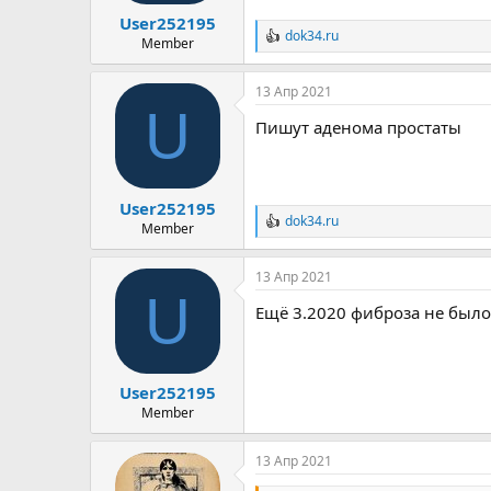
User252195
dok34.ru
Р
Member
е
а
13 Апр 2021
к
U
ц
Пишут аденома простаты
и
и
:
User252195
dok34.ru
Р
Member
е
а
13 Апр 2021
к
U
ц
Ещё 3.2020 фиброза не было
и
и
:
User252195
Member
13 Апр 2021