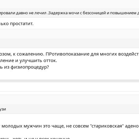
тировали давно не лечил .Задержка мочи с безсоницей и повышением 
лько простатит.
озом, к сожалению. ПРотивопоказание для многих воздейст
аление и улучшить отток.
ть из физиопроцедур?
узи
у молодых мужчин это чаще, не совсем "стариковская" аден
очь, хоть и не у всех конечно.