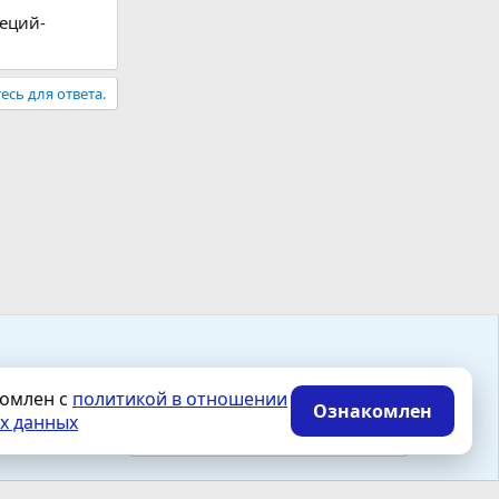
пеций-
есь для ответа.
Accept all cookies
комлен с
политикой в отношении
Ознакомлен
х данных
Политика конфиденциальности
Помощь
Главная
R
S
Reject optional cookies
S