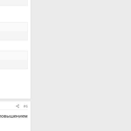
#6
и повышением