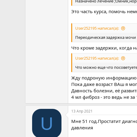
Назначено лечение ;Омник,норф
Это часть курса, помочь нем
User252195 написал(а):
Переодическая задержка мочи 
Что кроме задержки, когда н
User252195 написал(а):
Что можно еще что посоветуете.
Жду подроную информацию 
Пока даже возраст ВАш я могу
Давность болезни, её развит
4 мл фиброз - это ведь не з
13 Апр 2021
U
Мне 51 год.Простатит диагн
давления