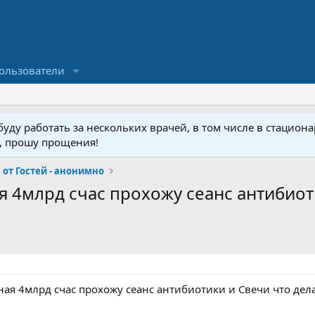
ользователи
ду работать за нескольких врачей, в том числе в стационар
у, прошу прощения!
от Гостей - анонимно
 4млрд счас прохожу сеанс антибиоти
ая 4млрд счас прохожу сеанс антибиотики и Свечи что дела