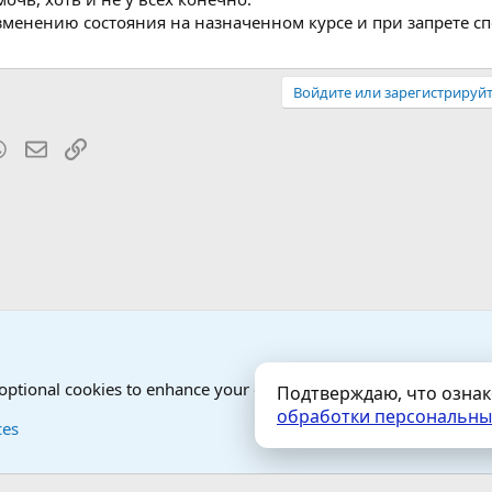
зменению состояния на назначенном курсе и при запрете с
Войдите или зарегистрируйт
blr
WhatsApp
Электронная почта
Ссылка
от Гостей - анонимно
 optional cookies to enhance your experience.
Подтверждаю, что озна
обработки персональны
Контактная форма
Условия и правила
ces