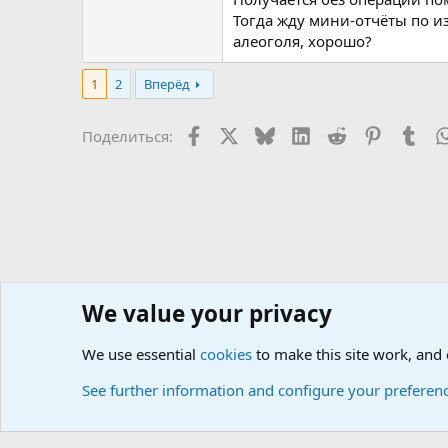
Тогда жду мини-отчёты по и
алеоголя, хорошо?
1
2
Вперёд
Facebook
X
Bluesky
LinkedIn
Reddit
Pinterest
Tum
Поделиться:
We value your privacy
Сайт доктора Мостовского
Форумы
Любые вопросы 
We use essential
cookies
to make this site work, and
Cookies
Russian (RU)
See further information and configure your preferen
Локализация от
XenForo.Info