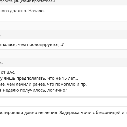
локсацин ,свечи простатилен .
ного должно. Начало.
.
ачалась, чем провоцируется,..?
..
от ВАс.
 лишь предполагать, что не 15 лет...
ие, чем лечили ранее, что помогало и пр.
а 1 неделю получилось, логично?
остировали давно не лечил .Задержка мочи с безсоницей 