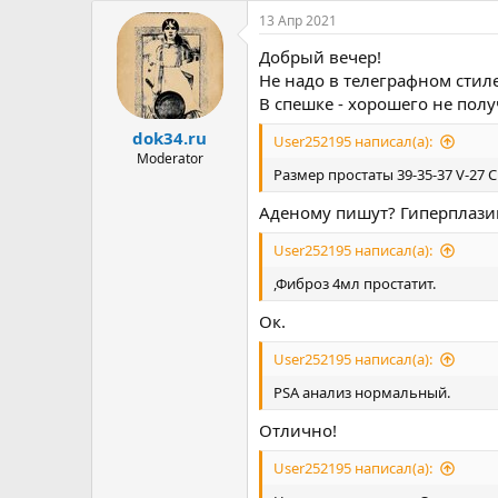
а
13 Апр 2021
к
ц
Добрый вечер!
и
и
Не надо в телеграфном стиле
:
В спешке - хорошего не полу
dok34.ru
User252195 написал(а):
Moderator
Размер простаты 39-35-37 V-27 
Аденому пишут? Гиперплази
User252195 написал(а):
,Фиброз 4мл простатит.
Ок.
User252195 написал(а):
PSA анализ нормальный.
Отлично!
User252195 написал(а):