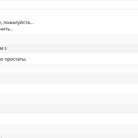
, пожалуйста...
чить..
СМ 3
ю простаты.