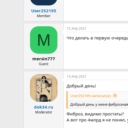
ы
л
а
User252195
Member
12 Апр 2021
M
Что делать в первую очеред
mersin777
Guest
13 Апр 2021
Добрый день!
User252195 написал(а):
Добрый день у меня фиброзна
dok34.ru
Moderator
Фиброз, видимо простаты?
А вот про 4млрд я не понял,