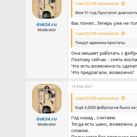
User252195 написал(а):
Мне 51 год.Простатит диагнос
Вас понял...Теперь уже не то
dok34.ru
Moderator
User252195 написал(а):
Пишут аденома простаты
Она мешает работать с фибр
Поэтому сейчас - снять восп
Что есть возможность сдела
Что предлагали, возможно?
13 Апр 2021
User252195 написал(а):
Ещё 3.2020 фиброза не было на 
Год назад , считаем.
dok34.ru
Тогда есть шанс, возможно..
Moderator
словом.
Получается без операции пом