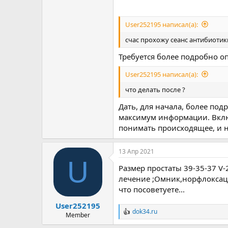
User252195 написал(а):
счас прохожу сеанс антибиотик
Требуется более подробно оп
User252195 написал(а):
что делать после ?
Дать, для начала, более под
максимум информации. Включ
понимать происходящее, и н
13 Апр 2021
U
Размер простаты 39-35-37 V
лечение ;Омник,норфлоксаци
что посоветуете...
User252195
dok34.ru
Р
Member
е