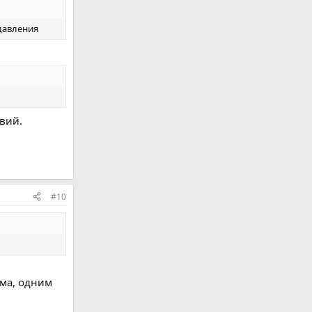
давления
вий.
#10
ома, одним