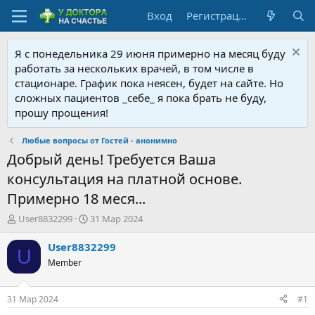
Вход
Регистрация
Я с понедельника 29 июня примерно на месяц буду
работать за нескольких врачей, в том числе в
стационаре. График пока неясен, будет на сайте. Но
сложных пациентов _себе_ я пока брать не буду,
прошу прощения!
Любые вопросы от Гостей - анонимно
Добрый день! Требуется Ваша
консультация на платной основе.
Примерно 18 меся...
А
Д
User8832299
31 Мар 2024
в
а
т
т
User8832299
U
о
а
Member
р
н
т
а
е
ч
31 Мар 2024
#1
м
а