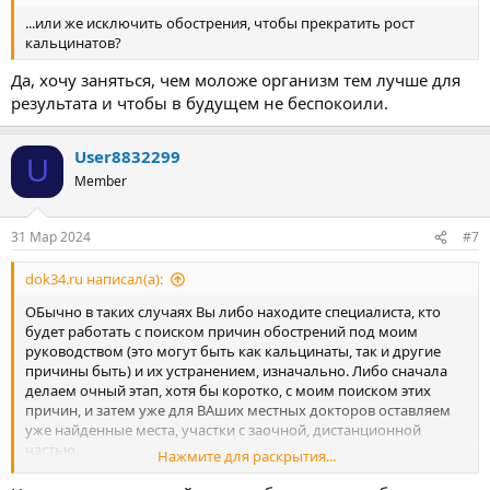
...или же исключить обострения, чтобы прекратить рост
кальцинатов?
Да, хочу заняться, чем моложе организм тем лучше для
результата и чтобы в будущем не беспокоили.
User8832299
U
Member
31 Мар 2024
#7
dok34.ru написал(а):
ОБычно в таких случаях Вы либо находите специалиста, кто
будет работать с поиском причин обострений под моим
руководством (это могут быть как кальцинаты, так и другие
причины быть) и их устранением, изначально. Либо сначала
делаем очный этап, хотя бы коротко, с моим поиском этих
причин, и затем уже для ВАших местных докторов оставляем
уже найденные места, участки с заочной, дистанционной
частью.
Нажмите для раскрытия...
А уже затем - можно применять многие имеющиеся в Вашем
доступе методы (УВТ, УЗТ, грязи, как вариант).