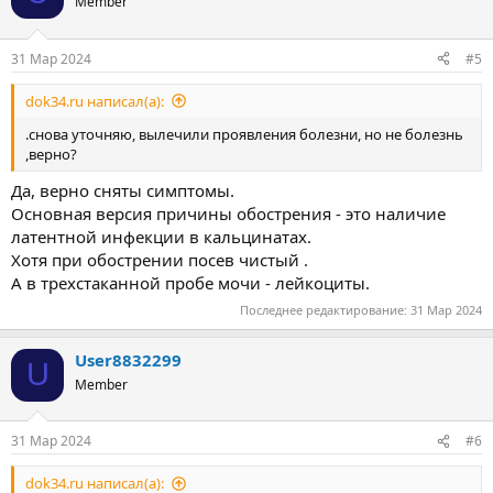
Member
и
и
:
31 Мар 2024
#5
dok34.ru написал(а):
.снова уточняю, вылечили проявления болезни, но не болезнь
,верно?
Да, верно сняты симптомы.
Основная версия причины обострения - это наличие
латентной инфекции в кальцинатах.
Хотя при обострении посев чистый .
А в трехстаканной пробе мочи - лейкоциты.
Последнее редактирование:
31 Мар 2024
User8832299
U
Member
31 Мар 2024
#6
dok34.ru написал(а):