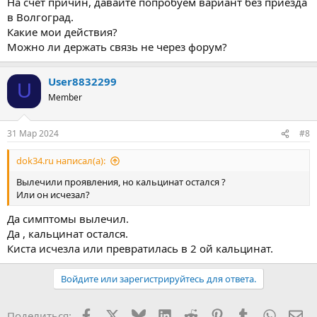
На счет причин, давайте попробуем вариант без приезда
в Волгоград.
Какие мои действия?
Можно ли держать связь не через форум?
User8832299
U
Member
31 Мар 2024
#8
dok34.ru написал(а):
Вылечили проявления, но кальцинат остался ?
Или он исчезал?
Да симптомы вылечил.
Да , кальцинат остался.
Киста исчезла или превратилась в 2 ой кальцинат.
Войдите или зарегистрируйтесь для ответа.
Facebook
X
Bluesky
LinkedIn
Reddit
Pinterest
Tumblr
WhatsA
Эл
Поделиться: