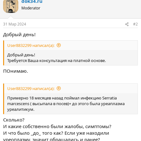
dok34.ru
Moderator
31 Мар 2024
#2
Добрый день!
User8832299 написал(а):
Добрый день!
Требуется Ваша консультация на платной основе.
ПОнимаю.
User8832299 написал(а):
Примерно 18 месяцев назад поймал инфекцию Serratia
marcescens ( высыпала в посев)+ до этого была уреаплазма
уреалитикум.
Сколько?
И какие собственно были жалобы, симптомы?
И что было _до_ того как? Если уже находили
уреоплазму, значит обращались и ранее?