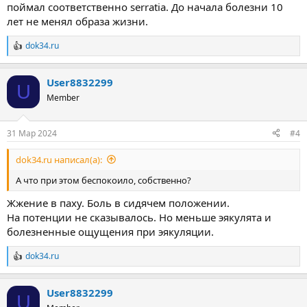
поймал соответственно serratia. До начала болезни 10
лет не менял образа жизни.
dok34.ru
Р
е
а
User8832299
к
U
ц
Member
и
и
:
31 Мар 2024
#4
dok34.ru написал(а):
А что при этом беспокоило, собственно?
Жжение в паху. Боль в сидячем положении.
На потенции не сказывалось. Но меньше эякулята и
болезненные ощущения при эякуляции.
dok34.ru
Р
е
а
User8832299
к
U
ц