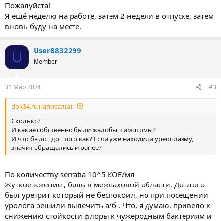
Пожалуйста!
Я ещё неделю на работе, затем 2 недели в отпуске, затем
вновь буду на месте.
User8832299
U
Member
31 Мар 2024
#3
dok34.ru написал(а):
Сколько?
И какие собственно были жалобы, симптомы?
И что было _до_ того как? Если уже находили уреоплазму,
значит обращались и ранее?
По количеству serratia 10^5 КОЕ/мл
Жуткое жжение , боль в межпаховой области. До этого
был уретрит который не беспокоил, но при посещении
уролога решили вылечить а/б . Что, я думаю, привело к
снижению стойкости флоры к чужеродным бактериям и