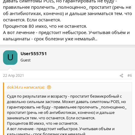
давать симптомы POIS, но гарантировать не буду -
правильнее пролечить _полноценно_ простатит (речь не
об антибиотиках, конечно) и дальше заниматься тем. что
останется. Если останется.
Процентов 80 имхо, что не останется.
А вот лечение - предстоит небыстрое. Учитывая объём и
кальцинаты - срок болезни уже немалый..
User555751
U
Guest
22 Апр 2021
#6
dok34.ru написал(а):
Судя по результатам и возрасту - простатит безмикробный с
довольно сильным застоем. Может давать симптомы POIS, но
гарантировать не буду - правильнее пролечить _полноценно_
простатит (речь не об антибиотиках, конечно) и дальше
заниматься тем. что останется. Если останется.
Процентов 80 имхо, что не останется.
А вот лечение - предстоит небыстрое. Учитывая объём и
кальцинаты - срок болезни уже немалый..