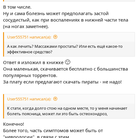
В том числе.
Ну и сама болезнь может предполагать застой
сосудистый, как при воспалениях в нижней части тела
(на ногах заметнее).
User555751 написал(а):
А как лечить? Массажами простаты? Или есть ещё какое-то
эффективное средство?
🙂
Ответ я изложил в книжке
Она маленькая, скачивается бесплатно с большинства
популярных торрентов.
За плату если предлагают скачать пираты - не надо!
User555751 написал(а):
К стати, когда долго стою на одном месте, то у меня начинает
болеть поясница, может ли это быть остеохондроз,
Конечно!
Более того, часть симптомов может быть от
"неврологии", в связи с этим.