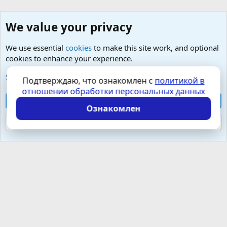
We value your privacy
We use essential
cookies
to make this site work, and optional
cookies to enhance your experience.
Любые вопросы от Гостей - анонимно
See further information and configure your preferences
Подтверждаю, что ознакомлен с
политикой в
отношении обработки персональных данных
Cookies
Russian (RU)
Accept all cookies
Контактная форма
Условия и правила
Ознакомлен
Политика конфиденциальности
Помощь
Главная
R
S
Reject optional cookies
S
Локализация от
XenForo.Info