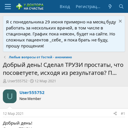
Вход
Регистрация
Я с понедельника 29 июня примерно на месяц буду
работать за нескольких врачей, в том числе в
стационаре. График пока неясен, будет на сайте. Но
сложных пациентов _себе_ я пока брать не буду,
прошу прощения!
Любые вопросы от Гостей - анонимно
Добрый день! Сделал ТРУЗИ простаты, что
посоветуете, исходя из результатов? П...
А
Д
User555752
12 Мар 2021
в
а
т
т
User555752
U
о
а
New Member
р
н
т
а
е
ч
12 Мар 2021
#1
м
а
ы
л
Добрый день!
а