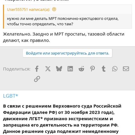
User555751 написал(а):
нужно ли мне делать МРТ пояснично-крестцового отдела,
чтобы точно определить, что там?
Желательно. Заодно и МРТ простаты, тазовой области
делают, как правило.
Войдите или зарегистрируйтесь для ответа.
Facebook
X
Bluesky
LinkedIn
Reddit
Pinterest
Tumblr
WhatsA
Эл
Поделиться:
Ссылка
LGBT*
В связи с решением Верховного суда Российской
Федерации (далее РФ) от 30 ноября 2023 года),
движение ЛГБТ* признано экстремистским и
запрещена его деятельность на территории РФ.
Данное решение суда подлежит немедленному