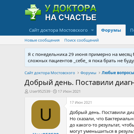
Сайт доктора Мостовского
Форумы
П
Новые сообщения
Поиск сообщений
Я с понедельника 29 июня примерно на месяц бу
сложных пациентов _себе_ я пока брать не буд
Сайт доктора Мостовского
Форумы
Любые вопросы 
Добрый день. Поставили диагноз
А
Д
User952539
17 Июн 2021
в
а
т
т
17 Июн 2021
о
а
U
Добрый день. Поставили диаг
р
н
т
а
Но сказали, что Бактериаль
е
ч
до какого-то результат, что
м
а
могут уменьшиться в резуль