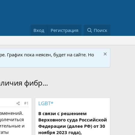
Вход
Регистрация
Поиск
е. График пока неясен, будет на сайте. Но
аличия фибр...
LGBT*
#1
изменений.
В связи с решением
долечиться
Верховного суда Российской
чительные и
Федерации (далее РФ) от 30
таты
ноября 2023 года),