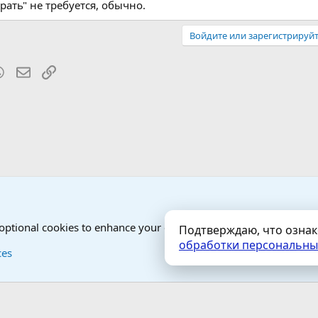
рать" не требуется, обычно.
Войдите или зарегистрируйт
blr
WhatsApp
Электронная почта
Ссылка
от Гостей - анонимно
 optional cookies to enhance your experience.
Подтверждаю, что озна
обработки персональны
Контактная форма
Условия и правила
ces