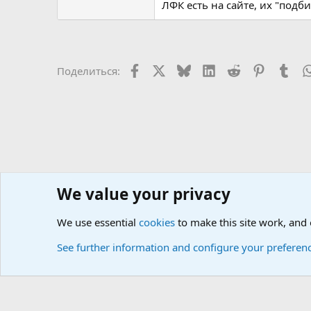
ЛФК есть на сайте, их "подби
Facebook
X
Bluesky
LinkedIn
Reddit
Pinterest
Tum
Поделиться:
We value your privacy
Сайт доктора Мостовского
Форумы
Любые вопросы 
We use essential
cookies
to make this site work, and
Cookies
Russian (RU)
See further information and configure your preferen
Локализация от
XenForo.Info