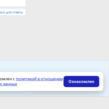
есь для ответа.
Accept all cookies
комлен с
политикой в отношении
Ознакомлен
х данных
Политика конфиденциальности
Помощь
Главная
R
S
Reject optional cookies
S