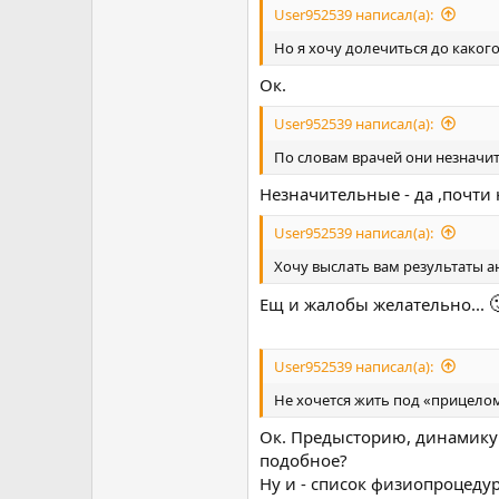
User952539 написал(а):
Но я хочу долечиться до какого
Ок.
User952539 написал(а):
По словам врачей они незначи
Незначительные - да ,почти 
User952539 написал(а):
Хочу выслать вам результаты а

Ещ и жалобы желательно...
User952539 написал(а):
Не хочется жить под «прицелом
Ок. Предысторию, динамику 
подобное?
Ну и - список физиопроцеду