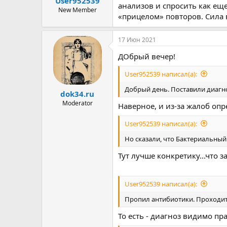
User952539
ы
л
анализов и спросить как ещ
а
New Member
«прицелом» повторов. Сила 
17 Июн 2021
ДОбрый вечер!
User952539 написал(а):
Добрый день. Поставили диагноз
dok34.ru
Moderator
Наверное, и из-за жалоб оп
User952539 написал(а):
Но сказали, что Бактериальный
Тут лучше конкретику...что з
User952539 написал(а):
Пропил антибиотики. Проходит
То есть - диагноз видимо п