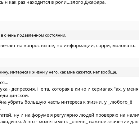
ын как раз находится в роли...злого Джафара.
 в очень подавленном состоянии.
твечает на вопрос выше, но информации, сорри, маловато..
ину. Интереса к жизни у него, как мне кажется, нет вообще.
я...
ука - депрессия. Не та, которая в кино и сериалах "ах, у меня
медицинской.
на убрать большую часть интереса к жизни, у _любого_!!
.
 статей, ну и на форуме я регулярно людей проверяю на нал
находится. А это - может иметь _очень_ важное значение для 