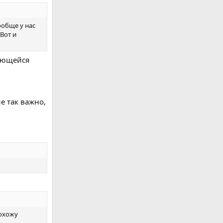
ообще у нас
 Вот и
меющейся
е так важно,
рохожу