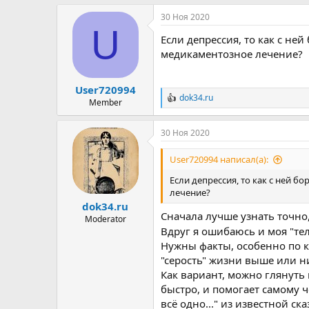
а
30 Ноя 2020
к
U
ц
Если депрессия, то как с н
и
и
медикаментозное лечение?
:
User720994
dok34.ru
Р
Member
е
а
30 Ноя 2020
к
ц
и
User720994 написал(а):
и
:
Если депрессия, то как с ней 
лечение?
dok34.ru
Сначала лучше узнать точно,
Moderator
Вдруг я ошибаюсь и моя "те
Нужны факты, особенно по ко
"серость" жизни выше или ниж
Как вариант, можно глянуть 
быстро, и помогает самому ч
всё одно..." из известной ск