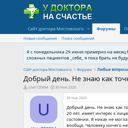
Сайт доктора Мостовского
Форумы
П
Новые сообщения
Поиск сообщений
Я с понедельника 29 июня примерно на месяц бу
сложных пациентов _себе_ я пока брать не буд
Сайт доктора Мостовского
Форумы
Любые вопросы 
Добрый день. Не знаю как точн
А
Д
User720994
30 Ноя 2020
в
а
т
т
30 Ноя 2020
о
а
U
Добрый день. Не знаю как то
р
н
т
а
20 лет, имеет интерес к лиц
е
ч
состоянии. Я никак не могла
м
а
вообще. Человеку ничего не