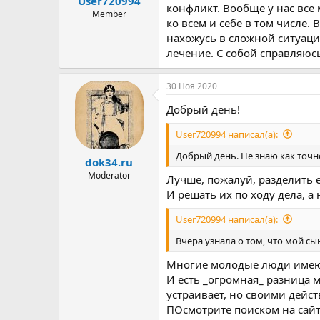
User720994
ы
л
конфликт. Вообще у нас все 
а
Member
ко всем и себе в том числе. 
нахожусь в сложной ситуации
лечение. С собой справляюсь
30 Ноя 2020
Добрый день!
User720994 написал(а):
Добрый день. Не знаю как точ
dok34.ru
Moderator
Лучше, пожалуй, разделить е
И решать их по ходу дела, а н
User720994 написал(а):
Вчера узнала о том, что мой сы
Многие молодые люди имеют
И есть _огромная_ разница ме
устраивает, но своими дейст
ПОсмотрите поиском на сайт