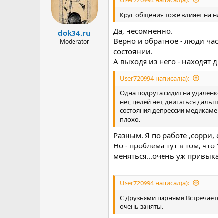
и
:
Круг общения тоже влияет на н
Да, несомненно.
dok34.ru
Верно и обратное - люди ча
Moderator
состоянии.
А выходя из него - находят д
User720994 написал(а):
Одна подруга сидит на удаленк
нет, целей нет, двигаться даль
состояния депрессии медикаме
плохо.
Разным. Я по работе ,сорри,
Но - проблема тут в том, что
меняться...очень уж привыкае
User720994 написал(а):
С Друзьями парнями Встречается
очень заняты.