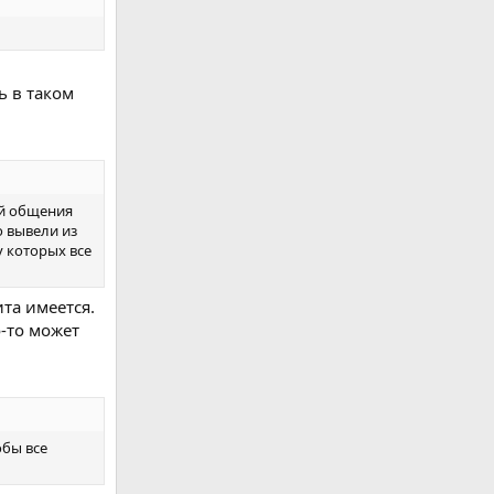
ь в таком
ой общения
о вывели из
 которых все
та имеется.
о-то может
обы все