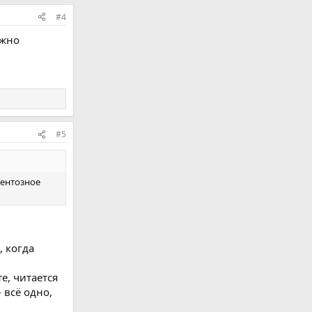
#4
ужно
#5
ментозное
, когда
е, читается
 всё одно,