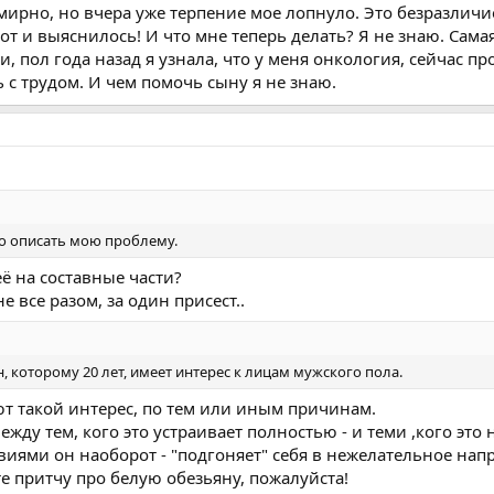
мирно, но вчера уже терпение мое лопнуло. Это безразличие
Вот и выяснилось! И что мне теперь делать? Я не знаю. Сама
, пол года назад я узнала, что у меня онкология, сейчас пр
 с трудом. И чем помочь сыну я не знаю.
но описать мою проблему.
ё на составные части?
е все разом, за один присест..
н, которому 20 лет, имеет интерес к лицам мужского пола.
 такой интерес, по тем или иным причинам.
жду тем, кого это устраивает полностью - и теми ,кого это 
виями он наоборот - "подгоняет" себя в нежелательное нап
е притчу про белую обезьяну, пожалуйста!