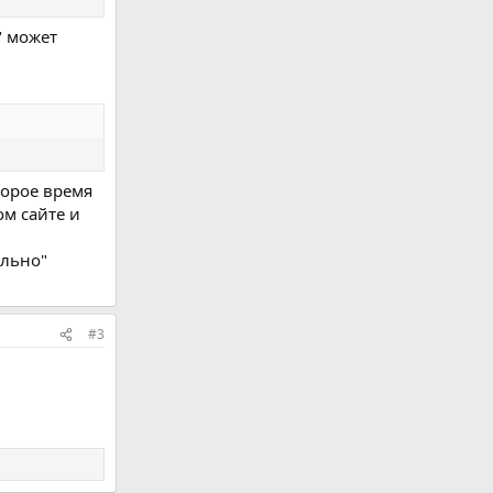
" может
торое время
ом сайте и
ильно"
#3