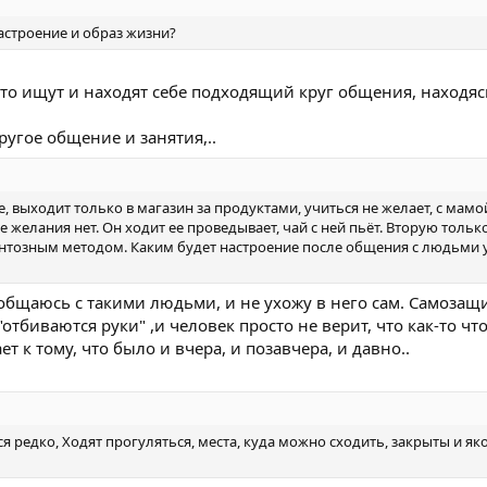
астроение и образ жизни?
сто ищут и находят себе подходящий круг общения, находяс
ругое общение и занятия,..
е, выходит только в магазин за продуктами, учиться не желает, с мам
ше желания нет. Он ходит ее проведывает, чай с ней пьёт. Вторую тольк
нтозным методом. Каким будет настроение после общения с людьми у
 общаюсь с такими людьми, и не ухожу в него сам. Самозащи
 "отбиваются руки" ,и человек просто не верит, что как-то чт
т к тому, что было и вчера, и позавчера, и давно..
 редко, Ходят прогуляться, места, куда можно сходить, закрыты и як