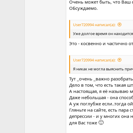
Очень может быть, что Ваш с
ОБсуждаемо.
User720994 написал(а):
Уже долгое время он находится
Это - косвенно и частично о
User720994 написал(а):
Я никак не могла выяснить прич
Тут _очень _важно разобратьс
Дело в том, что есть такая шт
А настоящая, я её называю 
Даже небольшая - она способ
А уж поглубже если..тогда ой
Гляньте на сайте, есть пара
депрессии - и у многих она 
🙂
для Вас тоже