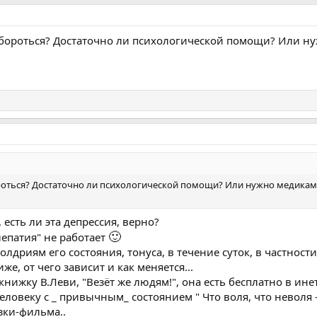
ей бороться? Достаточно ли психологической помощи? Или н
бороться? Достаточно ли психологической помощи? Или нужно медика
 есть ли эта депрессия, верно?
🙂
лепатия" не работает
лдриям его состояния, тонуса, в течение суток, в частности
е, от чего зависит и как меняется...
книжку В.Леви, "Везёт же людям!", она есть бесплатно в инет
еловеку с _ привычным_ состоянием " Что воля, что неволя -
азки-фильма..