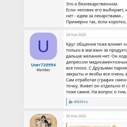
Это о безлекарственном.
Если человек его выбирает, 
нет - идем за лекарствами..
Примерно так, если коротко,
30 Ноя 2020
U
Круг общения тоже влияет н
только в магазин за продукт
дальше желания нет. Он ходи
депрессии медикаментозным
User720994
все плохо. С Друзьями парня
Member
закрыты и якобы все очень 
Сам отработал (график смен
точку. Живет он отдельно И 
тоже самое. На вопрос о том,
dok34.ru
Р
е
а
30 Ноя 2020
к
ц
и
User720994 написал(а):