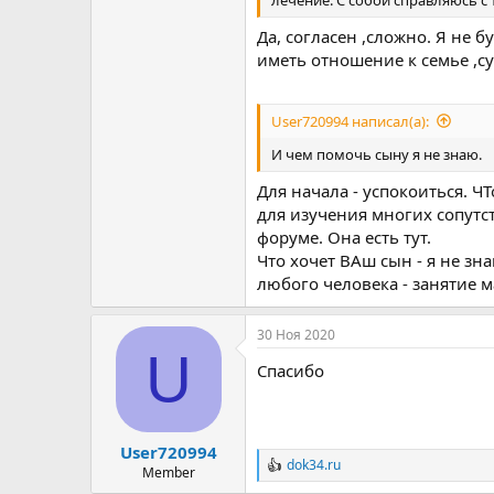
Да, согласен ,сложно. Я не 
иметь отношение к семье ,с
User720994 написал(а):
И чем помочь сыну я не знаю.
Для начала - успокоиться. Ч
для изучения многих сопутс
форуме. Она есть тут.
Что хочет ВАш сын - я не зна
любого человека - занятие 
30 Ноя 2020
U
Спасибо
User720994
dok34.ru
Р
Member
е