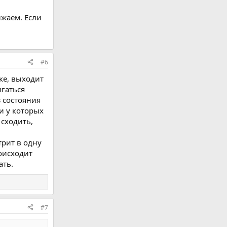
лжаем. Если
#6
ке, выходит
игаться
з состояния
и у которых
 сходить,
трит в одну
роисходит
ать.
#7