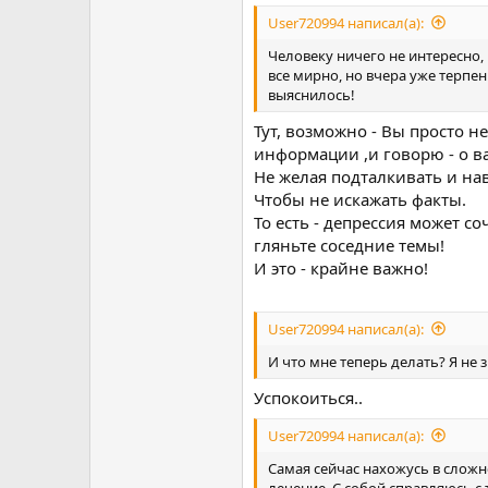
User720994 написал(а):
Человеку ничего не интересно,
все мирно, но вчера уже терпени
выяснилось!
Тут, возможно - Вы просто н
информации ,и говорю - о в
Не желая подталкивать и на
Чтобы не искажать факты.
То есть - депрессия может с
гляньте соседние темы!
И это - крайне важно!
User720994 написал(а):
И что мне теперь делать? Я не 
Успокоиться..
User720994 написал(а):
Самая сейчас нахожусь в сложно
лечение. С собой справляюсь с 