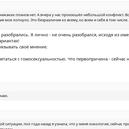
 никаких планов нет. А вчера у нас произошёл небольшой конфликт. В
е мое лопнуло. Это безразличие ко всему, ко всем и себе в том числе.
е разобрались. Я лично - не очень разобрался, исходя из и
ариантах!
вязывать своё мнение.
очетаться с гомосексуальностью. Что первопричина - сейчас н
знаю.
й ситуации, пол года назад я узнала, что у меня онкология, сейчас п
трудом.