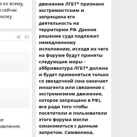
 ко всему,
движение ЛГБТ* признано
я сейчас
экстремистским и
охожу
запрещена его
деятельность на
территории РФ. Данное
решение суда подлежит
#2
немедленному
исполнению, исходя из чего
на форуме будут приняты
следующие меры -
аббривеатура ЛГБТ* должна
и будет применяться только
со звездочкой (она означает
иноагента или связанное с
экстремизмом движение,
которое запрещено в РФ),
все ради того чтобы
посетители и пользователи
этого форума могли
не
ознакомиться с данным
равление.
запретом. Символика,