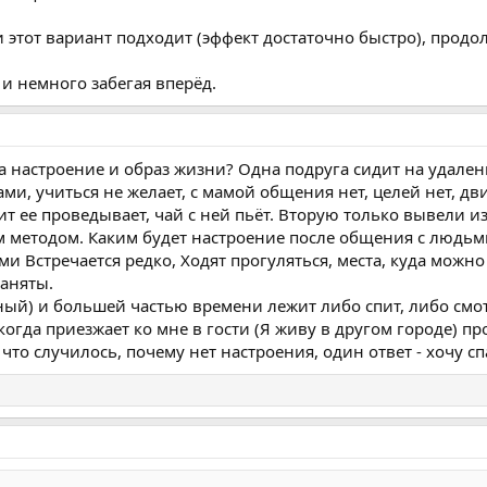
и этот вариант подходит (эффект достаточно быстро), продо
 и немного забегая вперёд.
а настроение и образ жизни? Одна подруга сидит на удален
ами, учиться не желает, с мамой общения нет, целей нет, дв
т ее проведывает, чай с ней пьёт. Вторую только вывели и
 методом. Каким будет настроение после общения с людьм
ми Встречается редко, Ходят прогуляться, места, куда можно
заняты.
ный) и большей частью времени лежит либо спит, либо смо
когда приезжает ко мне в гости (Я живу в другом городе) п
 что случилось, почему нет настроения, один ответ - хочу сп