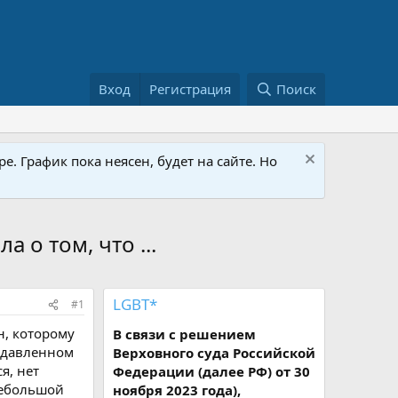
Вход
Регистрация
Поиск
е. График пока неясен, будет на сайте. Но
 о том, что ...
LGBT*
#1
н, которому
В связи с решением
подавленном
Верховного суда Российской
я, нет
Федерации (далее РФ) от 30
небольшой
ноября 2023 года),