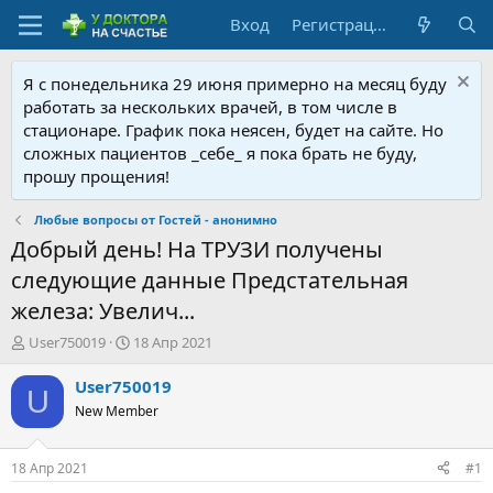
Вход
Регистрация
Я с понедельника 29 июня примерно на месяц буду
работать за нескольких врачей, в том числе в
стационаре. График пока неясен, будет на сайте. Но
сложных пациентов _себе_ я пока брать не буду,
прошу прощения!
Любые вопросы от Гостей - анонимно
Добрый день! На ТРУЗИ получены
следующие данные Предстательная
железа: Увелич...
А
Д
User750019
18 Апр 2021
в
а
т
т
User750019
U
о
а
New Member
р
н
т
а
е
ч
18 Апр 2021
#1
м
а