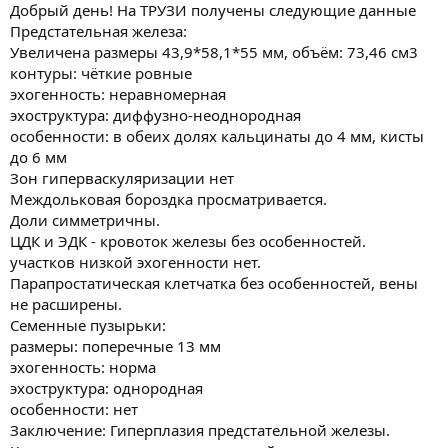
ы
л
Добрый день! На ТРУЗИ получены следующие данные
а
Предстательная железа:
Увеличена размеры 43,9*58,1*55 мм, объём: 73,46 см3
контуры: чёткие ровные
эхогенность: неравномерная
эхоструктура: диффузно-неоднородная
особенности: в обеих долях кальцинаты до 4 мм, кисты
до 6 мм
Зон гиперваскуляризации нет
Междольковая бороздка просматривается.
Доли симметричны.
ЦДК и ЭДК - кровоток железы без особенностей.
участков низкой эхогенности нет.
Парапростатическая клетчатка без особенностей, вены
не расширены.
Семенные пузырьки:
размеры: поперечные 13 мм
эхогенность: норма
эхоструктура: однородная
особенности: нет
Заключение: Гиперплазия предстательной железы.