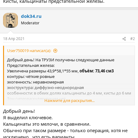
Кисты, кальцинаты предстательной железы.
dok34.ru
Moderator
18 Апр 2021
#2
User750019 написал(а):
Добрый день! На ТРУЗИ получены следующие данные
Предстательная железа:
Увеличена размеры 43,9*58,1*55 мм,
объём: 73,46 см3
контуры: чёткие ровные
эхогенность: неравномерная
эхоструктура: диффузно-неоднородная
особенности: в обеих долях кальцинаты до 4 мм, кисты до 6 мм
Зон гиперваскуляризации нет
Нажмите для раскрытия...
Междольковая бороздка просматривается.
Доли симметричны.
Добрый день!
ЦДК и ЭДК - кровоток железы без особенностей.
Я выделил ключевое.
участков низкой эхогенности нет.
Кальцинаты это мелочи, в сравнении.
Парапростатическая клетчатка без особенностей, вены не
ОБычно при таком размере - только операция, хотя не
расширены.
исключено , что есть варианты.
Семенные пузырьки: