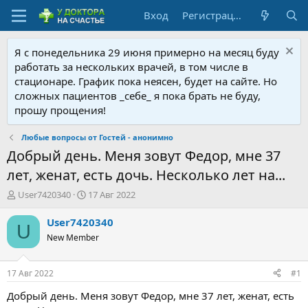
Вход
Регистрация
Я с понедельника 29 июня примерно на месяц буду
работать за нескольких врачей, в том числе в
стационаре. График пока неясен, будет на сайте. Но
сложных пациентов _себе_ я пока брать не буду,
прошу прощения!
Любые вопросы от Гостей - анонимно
Добрый день. Меня зовут Федор, мне 37
лет, женат, есть дочь. Несколько лет на...
А
Д
User7420340
17 Авг 2022
в
а
т
т
User7420340
U
о
а
New Member
р
н
т
а
е
ч
17 Авг 2022
#1
м
а
ы
л
Добрый день. Меня зовут Федор, мне 37 лет, женат, есть
а