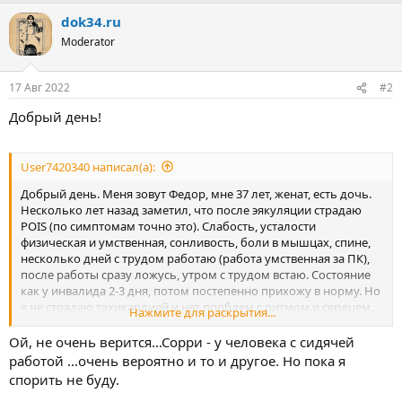
dok34.ru
Moderator
17 Авг 2022
#2
Добрый день!
User7420340 написал(а):
Добрый день. Меня зовут Федор, мне 37 лет, женат, есть дочь.
Несколько лет назад заметил, что после эякуляции страдаю
POIS (по симптомам точно это). Слабость, усталости
физическая и умственная, сонливость, боли в мышцах, спине,
несколько дней с трудом работаю (работа умственная за ПК),
после работы сразу ложусь, утром с трудом встаю. Состояние
как у инвалида 2-3 дня, потом постепенно прихожу в норму. Но
я не страдаю тахикардией и нет проблем с ритмом и сердцем,
Нажмите для раскрытия...
проверил сердце и все сосуды; также проверил у андролога -
нет простатита и никаких других заболеваний. Нет
Ой, не очень верится...Сорри - у человека с сидячей
остеохондроза.
работой ...очень вероятно и то и другое. Но пока я
спорить не буду.