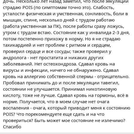
дочь. Несколько лет назад заметил, что после эякуляции
страдаю POIS (по симптомам точно это). Слабость,
усталости физическая и умственная, сонливость, боли в
мышцах, спине, несколько дней с трудом работаю
(работа умственная за ПК), после работы сразу ложусь,
утром с трудом встаю. Состояние как у инвалида 2-3 дня,
потом постепенно прихожу в норму. Но я не страдаю
тахикардией и нет проблем с ритмом и сердцем,
проверил сердце и все сосуды; также проверил у
андролога - нет простатита и никаких других
заболеваний. Нет остеохондроза. Сдавал кровь на
вирусы и инфекции, ничего не обнаружено. Сдавал
кровь на аллергию собственной спермы - отрицательно.
Пробовал принимать до и после эякуляции тавегил,
состоянии не улучшается. Принимал никотиновую
кислоту, тоже не лучше. Сдавал кровь на гормоны, всё в
норме. Получается, что в моем случае нет очага
воспаления - очага, который приводит меня к состоянию
POIS? Что порекомендуете еще сдать и на что
провериться? Быть может мое состояние не излечимо?
Спасибо