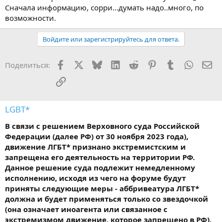
Сначала информацию, сорри...думать надо..много, по
возможности.
Войдите или зарегистрируйтесь для ответа.
Facebook
X
Bluesky
LinkedIn
Reddit
Pinterest
Tumblr
WhatsA
Эл
Поделиться:
Ссылка
LGBT*
В связи с решением Верховного суда Российской
Федерации (далее РФ) от 30 ноября 2023 года),
движение ЛГБТ* признано экстремистским и
запрещена его деятельность на территории РФ.
Данное решение суда подлежит немедленному
исполнению, исходя из чего на форуме будут
приняты следующие меры - аббривеатура ЛГБТ*
должна и будет применяться только со звездочкой
(она означает иноагента или связанное с
экстремизмом движение, которое запрещено в РФ),