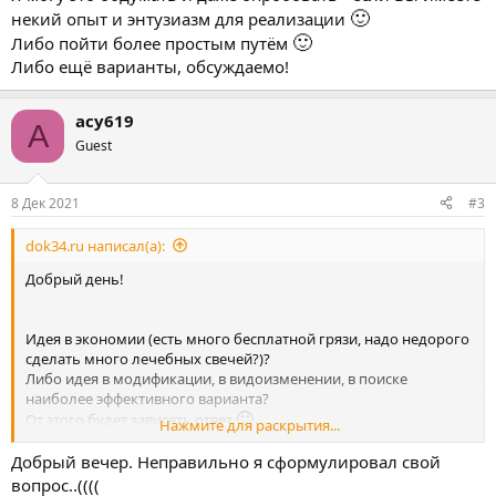
🙂
некий опыт и энтузиазм для реализации
🙂
Либо пойти более простым путём
Либо ещё варианты, обсуждаемо!
асу619
А
Guest
8 Дек 2021
#3
dok34.ru написал(а):
Добрый день!
Идея в экономии (есть много бесплатной грязи, надо недорого
сделать много лечебных свечей?)?
Либо идея в модификации, в видоизменении, в поиске
наиболее эффективного варианта?
🙂
От этого будет зависеть ответ
Нажмите для раскрытия...
Дело в том, что я такие свечи ,из грязи - никогда сам не делал
🙂
Добрый вечер. Неправильно я сформулировал свой
🙂
Но будучи немного химиком
могу заинтересоваться
вопрос..((((