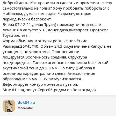
ы
л
Добрый день. Как правильно сделать и применять свечу
а
самостоятельно из грязи? Хочу пробовать побороться с
фиброзом, думаю там сидит *зараза*, которая
периодически беспокоит.
Вчера 07.12.21 делал Трузи( промежуточное) после
лечения в августе: УВТ, лонгидаза,витапрост. Протокол
Трузи железы:
Форма обычная. Контуры ровные,не чёткие.
Размеры:26*45*40. Объем 24.3 см,увеличена.Капсула не
утолщена, не уплотнена. Полностью не
лоцируется.Эхогенность средняя. Структура
неоднородная. Гиперэхогенные включения без чёткой
акустической тени до 2.5 мм. По типу фиброза в
основном парауретрально слева. Аннэхогенное
образование 6 мм. ПЧУ визаулизируется.
Деформирует контур мочевого пузыря.
Мне 61 год, зовут Сергей*,родом из Волгограда)
dok34.ru
Moderator