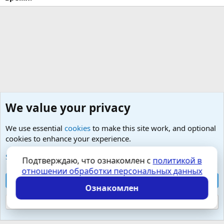
We value your privacy
We use essential
cookies
to make this site work, and optional
cookies to enhance your experience.
Любые вопросы от Гостей - анонимно
See further information and configure your preferences
Подтверждаю, что ознакомлен с
политикой в
отношении обработки персональных данных
Cookies
Russian (RU)
Accept all cookies
Контактная форма
Условия и правила
Ознакомлен
Политика конфиденциальности
Помощь
Главная
R
S
Reject optional cookies
S
Локализация от
XenForo.Info