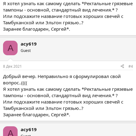
🙂
вторым вариантом и поэкспериментировать
Я хотел узнать как самому сделать *Ректальные грязевые
тампоны - основной, стандартный вид лечения.* ?
Или подскажите название готовых хороших свечей с
Не могу исключить.
Тамбуканской или Эльтон грязью..?
Заранее благодарен, Сергей*.
Нечёткость контуров - нехорошо...
асу619
Свежие достаточно, похоже на то..или организм хорошо
А
🙂
Guest
борется на Вашей стороне
Не соображу , что за сокращение, сорри...
8 Дек 2021
#4
По смыслу -типа гиперплазии ,аденомы, а по сокращению
может быть что-то типа Простатическая часть уретры,..,..или не
Добрый вечер. Неправильно я сформулировал свой
эта ПЧУ деформирует?
вопрос..((((
🙂
Тогда понятно
Я хотел узнать как самому сделать *Ректальные грязевые
тампоны - основной, стандартный вид лечения.* ?
Или подскажите название готовых хороших свечей с
Вот понял ,земляки!
Тамбуканской или Эльтон грязью..?
Так вот.
Заранее благодарен, Сергей*.
Прополис и другие "жирные" вещества - легко и просто с
нагревом растворить в жировой основе свечи ,и затем при
охлаждении - получить свечу.
асу619
А вот грязь, которая водорастворимая - её не так просто
А