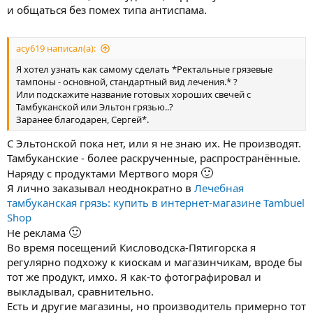
и общаться без помех типа антиспама.
эта ПЧУ деформирует?
🙂
Тогда понятно
асу619 написал(а):
Вот понял ,земляки!
Я хотел узнать как самому сделать *Ректальные грязевые
Так вот.
тампоны - основной, стандартный вид лечения.* ?
Прополис и другие "жирные" вещества - легко и просто с
Или подскажите название готовых хороших свечей с
нагревом растворить в жировой основе свечи ,и затем при
Тамбуканской или Эльтон грязью..?
охлаждении - получить свечу.
Заранее благодарен, Сергей*.
А вот грязь, которая водорастворимая - её не так просто
С Эльтонской пока нет, или я не знаю их. Не производят.
...эмульгировать или растворять.
Я могу это обдумать и даже опробовать - если Вы имеете некий
Тамбуканские - более раскрученные, распространённые.
🙂
опыт и энтузиазм для реализации
🙂
Наряду с продуктами Мертвого моря
🙂
Либо пойти более простым путём
Я лично заказывал неоднократно в
Лечебная
Либо ещё варианты, обсуждаемо!
тамбуканская грязь: купить в интернет-магазине Tambuel
Shop
🙂
Не реклама
Во время посещений Кисловодска-Пятигорска я
регулярно подхожу к киоскам и магазинчикам, вроде бы
тот же продукт, имхо. Я как-то фотографировал и
выкладывал, сравнительно.
Есть и другие магазины, но производитель примерно тот