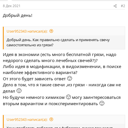
8 Дек 2021
#2
Добрый день!
User952343 написал(а):
Добрый день. Как правильно сделать и применять свечу
самостоятельно из грязи?
Идея в экономии (есть много бесплатной грязи, надо
недорого сделать много лечебных свечей?)?
Либо идея в модификации, в видоизменении, в поиске
наиболее эффективного варианта?
🙂
От этого будет зависеть ответ
Дело в том, что я такие свечи ,из грязи - никогда сам не
🙂
делал
🙂
Но будучи немного химиком
могу заинтересоваться
🙂
вторым вариантом и поэкспериментировать
User952343 написал(а):
Хочу пробовать побороться с фиброзом, думаю там сидит