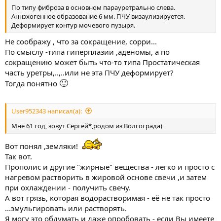
По типу фиброза в основном парауретрально слева.
Аннэхогенное образование 6 мм. ПЧУ визаулизируется.
Деформирует контур мочевого пузыря.
Не соображу , что за сокращение, сорри...
По смыслу -типа гиперплазии ,аденомы, а по
сокращению может быть что-то типа Простатическая
часть уретры,..,..или не эта ПЧУ деформирует?
🙂
Тогда понятно
User952343 написал(а):
Мне 61 год, зовут Сергей*,родом из Волгограда)
Вот понял ,земляки!
Так вот.
Прополис и другие "жирные" вещества - легко и просто с
нагревом растворить в жировой основе свечи ,и затем
при охлаждении - получить свечу.
А вот грязь, которая водорастворимая - её не так просто
...эмульгировать или растворять.
Я могу это обдумать и даже опробовать - если Вы имеете