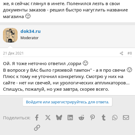
же, я сейчас глянул в инете. Поленился лезть в свои
документы заказов - решил быстро нагуглить название
🙂
магазина
dok34.ru
Moderator
21 Дек 2021
#8
🙂
Ой. Я тоже неточно ответил ,сорри
🙂
В вопросе у ВАс было грязевой тампон" - а я про свечи
Плюс к тому не уточнил конкретику. Смотрю у них на
сайте - нет ни свечей, ни урологических аппликаторов...
Спишусь, пожалуй, но уже завтра, скорее всего.
Войдите или зарегистрируйтесь для ответа.
Facebook
X
Bluesky
LinkedIn
Reddit
Pinterest
Tumblr
WhatsA
Эл
Поделиться:
Ссылка