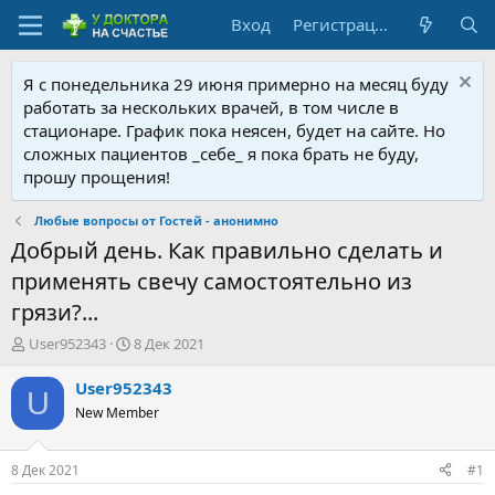
Вход
Регистрация
Я с понедельника 29 июня примерно на месяц буду
работать за нескольких врачей, в том числе в
стационаре. График пока неясен, будет на сайте. Но
сложных пациентов _себе_ я пока брать не буду,
прошу прощения!
Любые вопросы от Гостей - анонимно
Добрый день. Как правильно сделать и
применять свечу самостоятельно из
грязи?...
А
Д
User952343
8 Дек 2021
в
а
т
т
User952343
U
о
а
New Member
р
н
т
а
е
ч
8 Дек 2021
#1
м
а