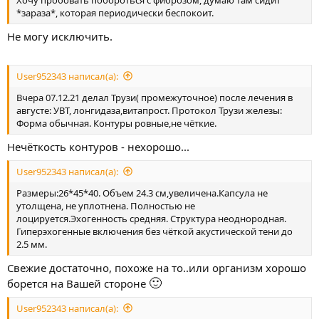
*зараза*, которая периодически беспокоит.
Не могу исключить.
User952343 написал(а):
Вчера 07.12.21 делал Трузи( промежуточное) после лечения в
августе: УВТ, лонгидаза,витапрост. Протокол Трузи железы:
Форма обычная. Контуры ровные,не чёткие.
Нечёткость контуров - нехорошо...
User952343 написал(а):
Размеры:26*45*40. Объем 24.3 см,увеличена.Капсула не
утолщена, не уплотнена. Полностью не
лоцируется.Эхогенность средняя. Структура неоднородная.
Гиперэхогенные включения без чёткой акустической тени до
2.5 мм.
Свежие достаточно, похоже на то..или организм хорошо
🙂
борется на Вашей стороне
User952343 написал(а):