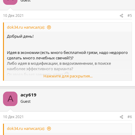
Guest
...эмульгировать или растворять.
Я могу это обдумать и даже опробовать - если Вы имеете некий
🙂
опыт и энтузиазм для реализации
10 Дек 2021
#5
🙂
Либо пойти более простым путём
Либо ещё варианты, обсуждаемо!
dok34.ru написал(а):
Добрый день!
Идея в экономии (есть много бесплатной грязи, надо недорого
сделать много лечебных свечей?)?
Либо идея в модификации, в видоизменении, в поиске
наиболее эффективного варианта?
🙂
От этого будет зависеть ответ
Нажмите для раскрытия...
Дело в том, что я такие свечи ,из грязи - никогда сам не делал
🙂
🙂
Но будучи немного химиком
могу заинтересоваться
асу619
🙂
А
вторым вариантом и поэкспериментировать
Guest
Не могу исключить.
10 Дек 2021
#6
dok34.ru написал(а):
Нечёткость контуров - нехорошо...