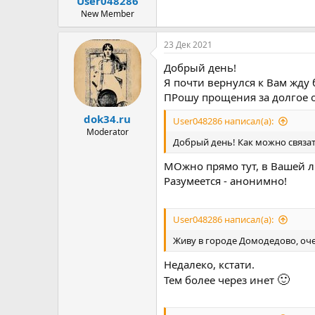
User048286
ы
л
а
New Member
23 Дек 2021
Добрый день!
Я почти вернулся к Вам жду
ПРошу прощения за долгое о
dok34.ru
User048286 написал(а):
Moderator
Добрый день! Как можно связат
МОжно прямо тут, в Вашей л
Разумеется - анонимно!
User048286 написал(а):
Живу в городе Домодедово, оче
Недалеко, кстати.
🙂
Тем более через инет