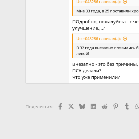
User048286 написал(а):
Мне 33 года, в 25 поставили хр
ПОдробно, пожалуйста - с че
улучшение.,..?
User048286 написал(а):
В 32 года внезапно появились 
левой!
Внезапно - это без причины,
ПСА делали?
Что уже применили?
Facebook
X
Bluesky
LinkedIn
Reddit
Pinterest
Tum
Поделиться: