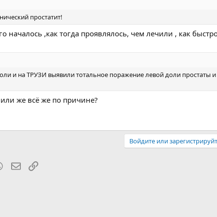
онический простатит!
го началось ,как тогда проявлялось, чем лечили , как быстр
боли и на ТРУЗИ выявили тотальное поражение левой доли простаты и
 или же всё же по причине?
Войдите или зарегистрируйт
blr
WhatsApp
Электронная почта
Ссылка