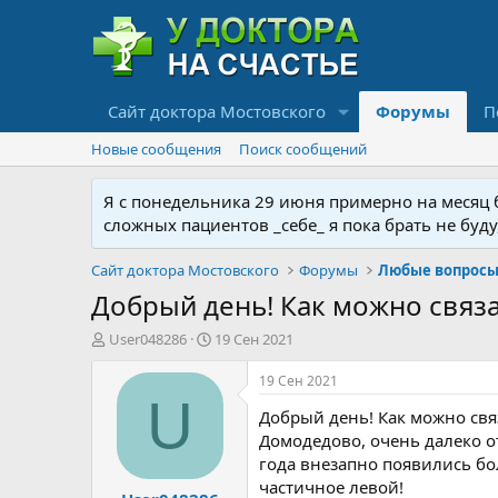
Сайт доктора Мостовского
Форумы
П
Новые сообщения
Поиск сообщений
Я с понедельника 29 июня примерно на месяц бу
сложных пациентов _себе_ я пока брать не буд
Сайт доктора Мостовского
Форумы
Любые вопросы 
Добрый день! Как можно связа
А
Д
User048286
19 Сен 2021
в
а
т
т
19 Сен 2021
о
а
U
Добрый день! Как можно свя
р
н
т
а
Домодедово, очень далеко от
е
ч
года внезапно появились бо
м
а
частичное левой!