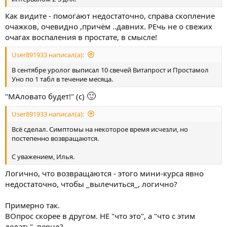
Как видите - помогают недостаточно, справа скопление
очажков, очевидно ,причём ..давних. РЕчь не о свежих
очагах воспаления в простате, в смысле!
User891933 написал(а):
В сентябре уролог выписал 10 свечей Витапрост и Простамол
Уно по 1 табл в течение месяца.
🙂
"МАловато будет!" (с)
User891933 написал(а):
Всё сделал. Симптомы на некоторое время исчезли, но
постепенно возвращаются.
С уважением, Илья.
Логично, что возвращаются - этого мини-курса явно
недостаточно, чтобы _вылечиться_, логично?
Примерно так.
ВОпрос скорее в другом. НЕ "что это", а "что с этим
делать", верно?