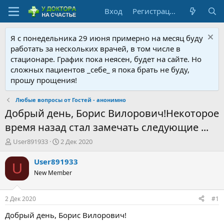
Вход
Регистрация
Я с понедельника 29 июня примерно на месяц буду
работать за нескольких врачей, в том числе в
стационаре. График пока неясен, будет на сайте. Но
сложных пациентов _себе_ я пока брать не буду,
прошу прощения!
Любые вопросы от Гостей - анонимно
Добрый день, Борис Вилорович!Некоторое
время назад стал замечать следующие ...
А
Д
User891933
2 Дек 2020
в
а
т
т
User891933
U
о
а
New Member
р
н
т
а
е
ч
2 Дек 2020
#1
м
а
ы
л
Добрый день, Борис Вилорович!
а