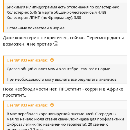
Биохимия и липидограмма есть отклонения по холестерину:
Холестерин: 5.46 (в марте общий холестерин был 4.48)
Холестерин-ЛПНП (по Фридвальду): 3.38
Остальные показатели в норме.
Даже холестерин не критичен, сейчас. Пересмотр диеты -
🙂
возможен, я не против
User891933 написал(а):
Сдавал общий анализ мочи в сентябре - там всё в норме.
При необходимости могу выслать все результаты анализов.
Пока необходимости нет. ПРОстатит - сорри и в Африке
простатит..
User891933 написал(а):
В мае переболел короновирусной пневмонией. С середины
мая по начало июля ставил свечи Лонгидаза для профилактики
фиброза легких (по назначению терапевта): 20 свечей с
интервалом 2-3 дня.