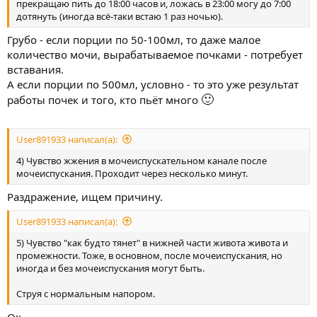
прекращаю пить до 18:00 часов и, ложась в 23:00 могу до 7:00
дотянуть (иногда всё-таки встаю 1 раз ночью).
Грубо - если порции по 50-100мл, то даже малое
количество мочи, вырабатываемое почками - потребует
вставания.
А если порции по 500мл, условно - то это уже результат
🙂
работы почек и того, кто пьёт много
User891933 написал(а):
4) Чувство жжения в мочеиспускательном канале после
мочеиспускания. Проходит через несколько минут.
Раздражение, ищем причину.
User891933 написал(а):
5) Чувство "как будто тянет" в нижней части живота живота и
промежности. Тоже, в основном, после мочеиспускания, но
иногда и без мочеиспускания могут быть.
Струя с нормальным напором.