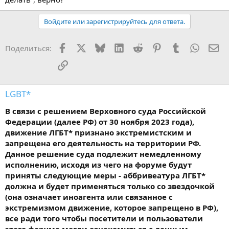
Войдите или зарегистрируйтесь для ответа.
Facebook
X
Bluesky
LinkedIn
Reddit
Pinterest
Tumblr
WhatsA
Эл
Поделиться:
Ссылка
LGBT*
В связи с решением Верховного суда Российской
Федерации (далее РФ) от 30 ноября 2023 года),
движение ЛГБТ* признано экстремистским и
запрещена его деятельность на территории РФ.
Данное решение суда подлежит немедленному
исполнению, исходя из чего на форуме будут
приняты следующие меры - аббривеатура ЛГБТ*
должна и будет применяться только со звездочкой
(она означает иноагента или связанное с
экстремизмом движение, которое запрещено в РФ),
все ради того чтобы посетители и пользователи
этого форума могли ознакомиться с данным