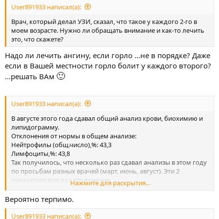
User891933 написал(а):
Врач, который делал УЗИ, сказал, что такое у каждого 2-го в
моем возрасте. Нужно ли обращать внимание и как-то лечить
это, что скажете?
Надо ли лечить ангину, если горло ...не в порядке? Даже
если в Вашей местности горло болит у каждого второго?
🙂
...решать ВАм
User891933 написал(а):
В августе этого года сдавал общий анализ крови, биохимию и
липидограмму.
Отклонения от нормы в общем анализе:
Нейтрофилы (общ.число),%: 43,3
Лимфоциты,%: 43,8
Так получилось, что несколько раз сдавал анализы в этом году
по просьбам разных врачей (март, июнь, август). Эти 2
показателя всегда с отклонения.
Нажмите для раскрытия...
Базофилы,%: 1,5. Этот показатель только в августе отклонился.
До этого был в норме.
Вероятно терпимо.
User891933 написал(а):