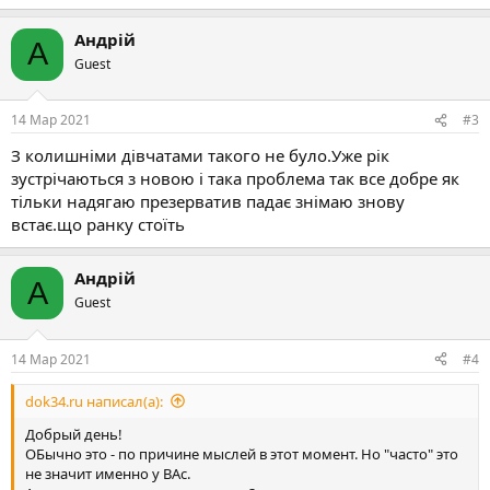
Андрій
А
Guest
14 Мар 2021
#3
З колишніми дівчатами такого не було.Уже рік
зустрічаються з новою і така проблема так все добре як
тільки надягаю презерватив падає знімаю знову
встає.що ранку стоїть
Андрій
А
Guest
14 Мар 2021
#4
dok34.ru написал(а):
Добрый день!
ОБычно это - по причине мыслей в этот момент. Но "часто" это
не значит именно у ВАс.