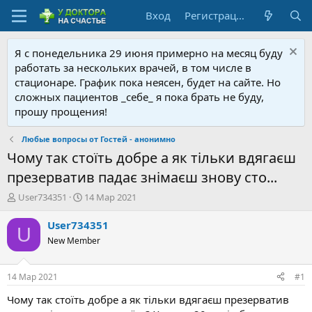
Вход
Регистрация
Я с понедельника 29 июня примерно на месяц буду
работать за нескольких врачей, в том числе в
стационаре. График пока неясен, будет на сайте. Но
сложных пациентов _себе_ я пока брать не буду,
прошу прощения!
Любые вопросы от Гостей - анонимно
Чому так стоїть добре а як тільки вдягаєш
презерватив падає знімаєш знову сто...
А
Д
User734351
14 Мар 2021
в
а
т
т
User734351
U
о
а
New Member
р
н
т
а
е
ч
14 Мар 2021
#1
м
а
ы
л
Чому так стоїть добре а як тільки вдягаєш презерватив
а