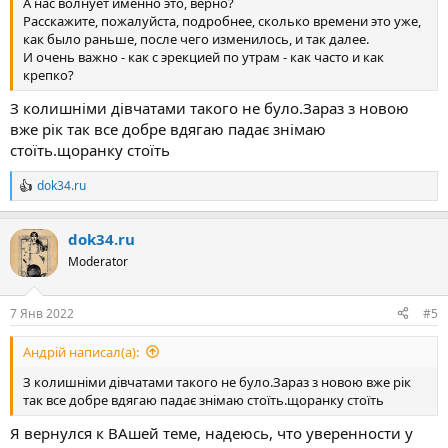
А нас волнует именно это, верно?
Расскажите, пожалуйста, подробнее, сколько времени это уже,
как было раньше, после чего изменилось, и так далее.
И очень важно - как с эрекцией по утрам - как часто и как
крепко?
З колишніми дівчатами такого не було.Зараз з новою
вже рік так все добре вдягаю падає знімаю
стоїть.щоранку стоїть
dok34.ru
Р
е
а
dok34.ru
к
ц
Moderator
и
и
:
7 Янв 2022
#5
Андрій написал(а):
З колишніми дівчатами такого не було.Зараз з новою вже рік
так все добре вдягаю падає знімаю стоїть.щоранку стоїть
Я вернулся к ВАшей теме, надеюсь, что уверенности у