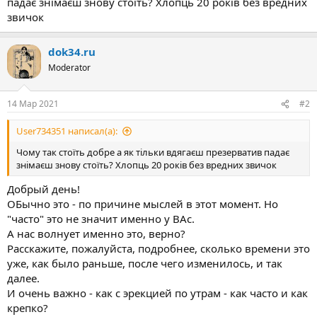
падає знімаєш знову стоїть? Хлопць 20 років без вредних
звичок
dok34.ru
Moderator
14 Мар 2021
#2
User734351 написал(а):
Чому так стоїть добре а як тільки вдягаєш презерватив падає
знімаєш знову стоїть? Хлопць 20 років без вредних звичок
Добрый день!
ОБычно это - по причине мыслей в этот момент. Но
"часто" это не значит именно у ВАс.
А нас волнует именно это, верно?
Расскажите, пожалуйста, подробнее, сколько времени это
уже, как было раньше, после чего изменилось, и так
далее.
И очень важно - как с эрекцией по утрам - как часто и как
крепко?