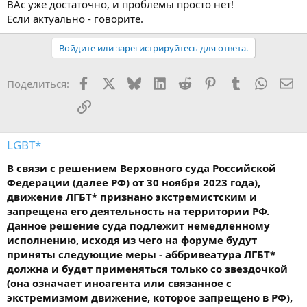
ВАс уже достаточно, и проблемы просто нет!
Если актуально - говорите.
Войдите или зарегистрируйтесь для ответа.
Facebook
X
Bluesky
LinkedIn
Reddit
Pinterest
Tumblr
WhatsA
Эл
Поделиться:
Ссылка
LGBT*
В связи с решением Верховного суда Российской
Федерации (далее РФ) от 30 ноября 2023 года),
движение ЛГБТ* признано экстремистским и
запрещена его деятельность на территории РФ.
Данное решение суда подлежит немедленному
исполнению, исходя из чего на форуме будут
приняты следующие меры - аббривеатура ЛГБТ*
должна и будет применяться только со звездочкой
(она означает иноагента или связанное с
экстремизмом движение, которое запрещено в РФ),