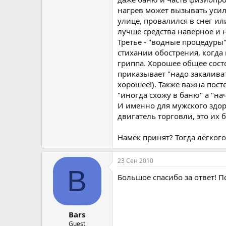
нагрев может вызывать усил
улице, провалился в снег ил
лучше средства наверное и н
Третье - "водные процедуры
стихании обострения, когда
гриппа. Хорошее общее состо
приказывает "надо закаливат
хорошее!). Также важна пос
"иногда схожу в баню" а "на
И именно для мужского здоро
двигатель торговли, это их 
Намёк принят? Тогда лёгкого
23 Сен 2010
B
Большое спасибо за ответ! П
Bars
Guest