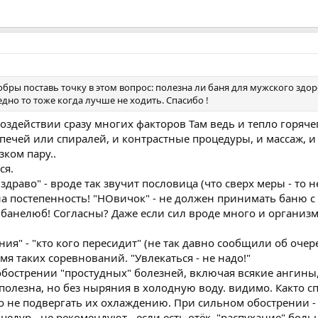
обры поставь точку в этом вопрос: полезна ли баня для мужского здор
редно то тоже когда лучше не ходить. Спасибо !
воздействии сразу многих факторов Там ведь и тепло горячег
печей или спиралей, и контрастные процедуры, и массаж, и
ком пару..
ся.
 здраво" - вроде так звучит пословица (что сверх меры - то н
на постепенность! "НОвичок" - не должен принимать баню с
 банелюб! Согласны? Даже если сил вроде много и организ
ия" - "кто кого пересидит" (не так давно сообщили об оче
мя таких соревнований. "Увлекаться - не надо!"
обострении "простудных" болезней, включая всякие ангины
 полезна, но без ныряния в холодную воду. видимо. Както с
 но не подвергать их охлаждению. При сильном обострении 
едур - не рекомендуют - если есть отёк, "распухание" больн