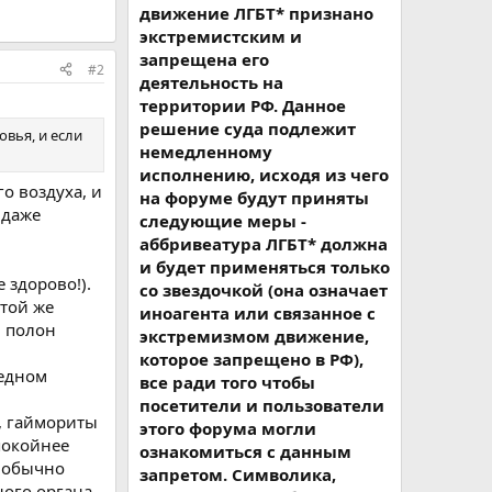
движение ЛГБТ* признано
экстремистским и
запрещена его
#2
деятельность на
территории РФ. Данное
решение суда подлежит
овья, и если
немедленному
исполнению, исходя из чего
о воздуха, и
на форуме будут приняты
 даже
следующие меры -
аббривеатура ЛГБТ* должна
и будет применяться только
е здорово!).
со звездочкой (она означает
 той же
иноагента или связанное с
м полон
экстремизмом движение,
которое запрещено в РФ),
редном
все ради того чтобы
посетители и пользователи
, гаймориты
этого форума могли
покойнее
ознакомиться с данным
- обычно
запретом. Символика,
ого органа -