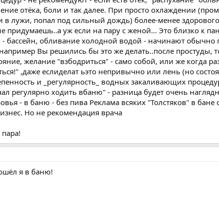
ение отёка, боли и так далее. При просто охлаждении (пром
и в лужи, попал под сильный дождь) более-менее здорового
е придумаешь..а уж если на пару с женой... Это близко к па
" - бассейн, обливание холодной водой - начинают обычно 
 например Вы решились бы это же делать..после простуды, 
яние, желание "взбодриться" - само собой, или же когда ра
ься!" ,даже еслиделат ьэто непривычно или лень (но состоя
тепенность и _регулярность_ водных закаливающих процеду
чал регулярно ходить вбаню" - разница будет очень нагляд
вья - в баню - без пива Реклама всяких "Толстяков" в бане с
бизнес. Но не рекомендация врача
 пара!
ошёл я в баню!