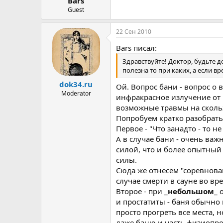
Bars
ы
л
а
Guest
22 Сен 2010
Bars писал:
Здравствуйте! Доктор, будьте д
полезна то при каких, а если в
dok34.ru
Ой. Вопрос бани - вопрос о 
Moderator
инфракрасное излучение от 
возможные травмы на скольз
Попробуем кратко разобрать
Первое - "Что занадто - то не
А в случае бани - очень важ
силой, что и более опытный
силы.
Сюда же отнесём "соревнован
случае смерти в сауне во вре
Второе - при _
небольшом
_ 
и простатиты - баня обычно
просто прогреть все места,
даже баню и часть физиопроц