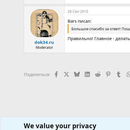
28 Сен 2010
Bars писал:
Большое спасибо за ответ! Пош
Правильно! Главное - делать
dok34.ru
Moderator
Facebook
X
Bluesky
LinkedIn
Reddit
Pinterest
Tum
Поделиться:
We value your privacy