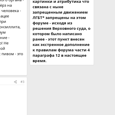
картинки и атрибутика что
ёрз на
связана с ныне
 человека -
запрещенным движением
нацее
ЛГБТ* запрещены на этом
при
форуме - исходя из
тонзиллита,
решения Верховного суда, о
зум
котором было написано
ние -
ранее - этот пункт внесен
р! Не
как экстренное дополнение
ной
к правилам форума части 4
 пивом - это
параграфа 12 в настоящее
время.
#3