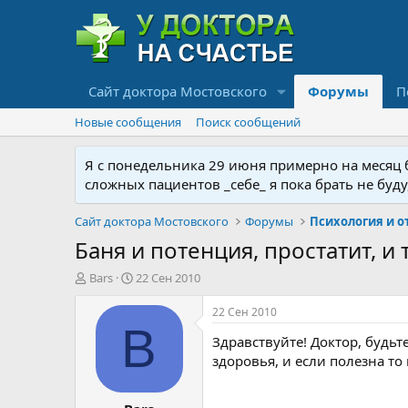
Сайт доктора Мостовского
Форумы
П
Новые сообщения
Поиск сообщений
Я с понедельника 29 июня примерно на месяц бу
сложных пациентов _себе_ я пока брать не буд
Сайт доктора Мостовского
Форумы
Баня и потенция, простатит, и т.
А
Д
Bars
22 Сен 2010
в
а
т
т
22 Сен 2010
о
а
B
Здравствуйте! Доктор, будьт
р
н
т
а
здоровья, и если полезна то 
е
ч
м
а