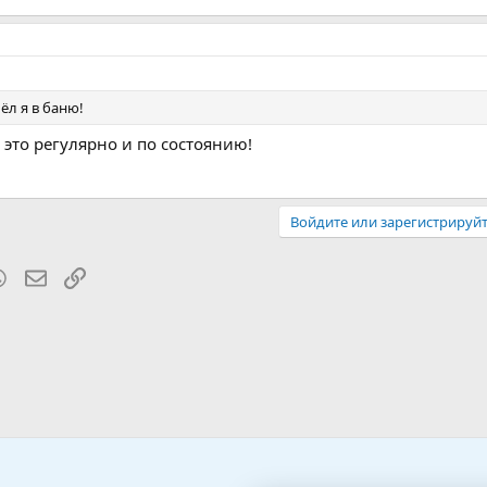
ёл я в баню!
 это регулярно и по состоянию!
Войдите или зарегистрируйт
blr
WhatsApp
Электронная почта
Ссылка