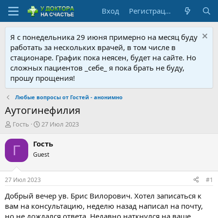
Вход
Регистрация
Я с понедельника 29 июня примерно на месяц буду
работать за нескольких врачей, в том числе в
стационаре. График пока неясен, будет на сайте. Но
сложных пациентов _себе_ я пока брать не буду,
прошу прощения!
Любые вопросы от Гостей - анонимно
Аутогинефилия
А
Д
Гость
27 Июл 2023
в
а
т
т
Гость
Г
о
а
Guest
р
н
т
а
е
ч
27 Июл 2023
#1
м
а
ы
л
Добрый вечер ув. Брис Вилорович. Хотел записаться к
а
вам на консультацию, неделю назад написал на почту,
но не дождался ответа. Недавно наткнулся на ваше