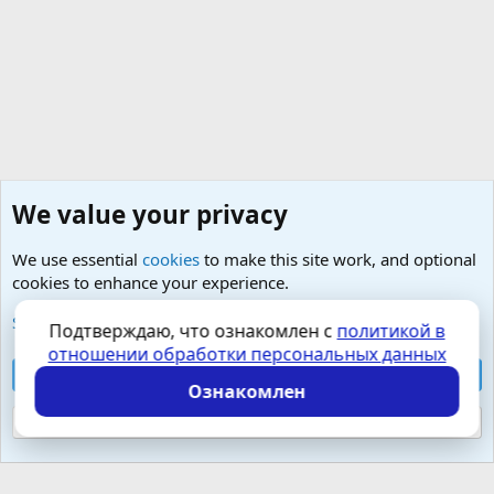
We value your privacy
We use essential
cookies
to make this site work, and optional
cookies to enhance your experience.
Любые вопросы от Гостей - анонимно
See further information and configure your preferences
Подтверждаю, что ознакомлен с
политикой в
отношении обработки персональных данных
Cookies
Russian (RU)
Accept all cookies
Контактная форма
Условия и правила
Ознакомлен
Политика конфиденциальности
Помощь
Главная
R
S
Reject optional cookies
S
Локализация от
XenForo.Info