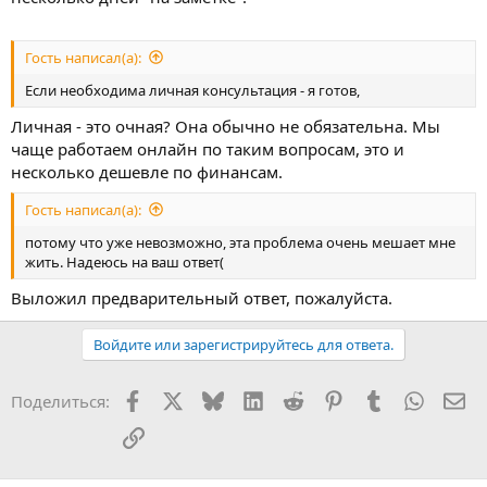
Гость написал(а):
Если необходима личная консультация - я готов,
Личная - это очная? Она обычно не обязательна. Мы
чаще работаем онлайн по таким вопросам, это и
несколько дешевле по финансам.
Гость написал(а):
потому что уже невозможно, эта проблема очень мешает мне
жить. Надеюсь на ваш ответ(
Выложил предварительный ответ, пожалуйста.
Войдите или зарегистрируйтесь для ответа.
Facebook
X
Bluesky
LinkedIn
Reddit
Pinterest
Tumblr
WhatsA
Эл
Поделиться:
Ссылка