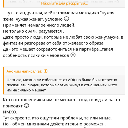
анальный секс – но мне это не принесло приятных ощущений,
Нажмите для раскрытия...
поскольку я оставался на тот момент и остаюсь
гетеросексуалом, и у меня бывают партнёрши. В целом, с
...тут - стандратная, мейнстримовая методика "чужая
годами я научился больше принимать эту особенность, но
🙂
жена, чужая жена!", условно
возникает проблема именно в отношениях с девушками: мне
Применяет немалое число людей.
бывает проще во время сексуального контакта включать свою
Не только с АГФ, разумеется .
фантазию, чем сосредотачиваться на ощущениях от секса с
Даже просто люди, которые не любят свою жену\мужа, в
партнёршей, даже если она очень привлекательна.
фантазии разгоревают себя от желаеого образа.
Да - это мешает сосредоточиться на партнёре...такая
🙂
особеность психики человеков
Аноним написал(а):
Не знаю, можно ли избавиться от АГФ, но было бы интересно
послушать людей, которые с этим живут в отношениях, и это
им не сильно мешает.
Кто в отношениях и им не мешает - сюда вряд ли часто
🙂
приходят
ИМХО.
Тут скорее те, кто ощутили проблемы, те или иные.
Но - обмен мнениями действительно возможен.