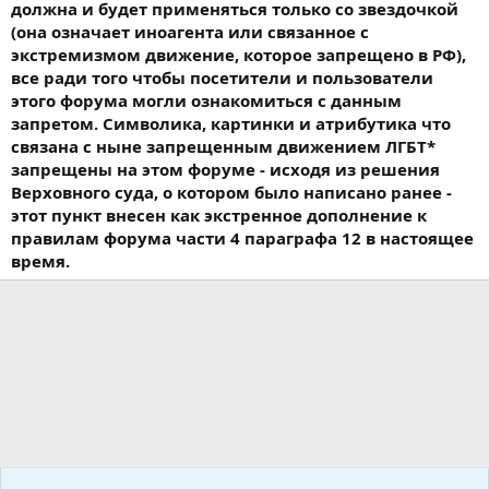
должна и будет применяться только со звездочкой
(она означает иноагента или связанное с
экстремизмом движение, которое запрещено в РФ),
все ради того чтобы посетители и пользователи
этого форума могли ознакомиться с данным
запретом. Символика, картинки и атрибутика что
связана с ныне запрещенным движением ЛГБТ*
запрещены на этом форуме - исходя из решения
Верховного суда, о котором было написано ранее -
этот пункт внесен как экстренное дополнение к
правилам форума части 4 параграфа 12 в настоящее
время.