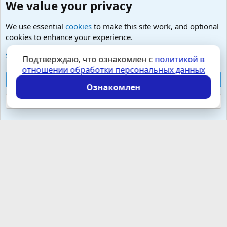
We value your privacy
We use essential
cookies
to make this site work, and optional
cookies to enhance your experience.
Любые вопросы от Гостей - анонимно
See further information and configure your preferences
Подтверждаю, что ознакомлен с
политикой в
отношении обработки персональных данных
Cookies
Russian (RU)
Accept all cookies
Контактная форма
Условия и правила
Ознакомлен
Политика конфиденциальности
Помощь
Главная
R
S
Reject optional cookies
S
Локализация от
XenForo.Info