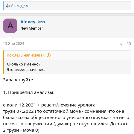
Alexey_kzn
Р
е
а
Alexey_kzn
к
A
ц
New Member
и
и
:
13 Янв 2024
#5
dok34.ru написал(а):
Сколько именно?
Это имеет значение.
Здравствуйте
1. Прикрепил анализы:
е-коли 12.2021 + рецепт/лечение уролога,
трузи 07.2022 (по остаточной моче - сомнения,что она
была - из-за общественного унитазного кружка - на него
не сёл - в напряжении (думаю) не опустошился. До этого
2 трузи - моча 0)