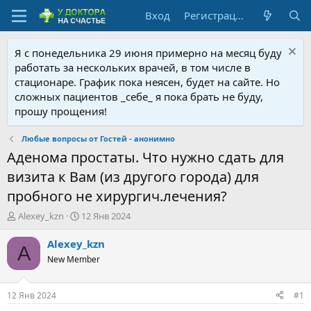
Вход
Регистрация
Я с понедельника 29 июня примерно на месяц буду
работать за нескольких врачей, в том числе в
стационаре. График пока неясен, будет на сайте. Но
сложных пациентов _себе_ я пока брать не буду,
прошу прощения!
Любые вопросы от Гостей - анонимно
Аденома простаты. Что нужно сдать для
визита к Вам (из другого города) для
пробного не хирургич.лечения?
А
Д
Alexey_kzn
12 Янв 2024
в
а
т
т
Alexey_kzn
A
о
а
New Member
р
н
т
а
е
ч
12 Янв 2024
#1
м
а