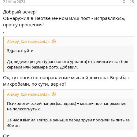
21 Мар 2024
#8
Добрый вечер!
ОБнаружил в Неотвеченном ВАш пост - исправляюсь,
прошу прощения!
.
Alexey_kzn написал(а):
Здравствуйте
Да, видимо рецепт (участкового уролога) отвалился из-за сбоя
сервера или размера фото. Добавил.
Ок, тут понятно направление мыслей доктора. Борьба с
микробами, по сути, верно?
Alexey_kzn написал(а):
Психологический напряг(мандраж) + мышечное напряжение
на полксогнутых.
За час я выпил 1литр, а раньше перед трузи просили выпить за
40мин.
Ок.