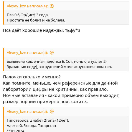
Alexey_kzn написал(а):
Пса 0.6, ЭрДисф 3 года,
Простата не болит и не болела,
Пса даёт хорошие надежды, тьфу*3
Alexey_kzn написал(а):
выявлена кишечная палочка E. Coli, ночью в туалет 2-
3раза(пью воду), затруднений мочеиспускания пока нет.
Палочки сколько именно?
Как помните, меньше, чем референсные для данной
лаборатории цифры не критичны, как правило.
Ночные вставания - какой примерно объем выходит,
размер порции примерно подскажите..
Alexey_kzn написал(а):
Гипотериоз, диабет 2типа (12лет).
Алексей. 5хгода. Татарстан
**01.2024