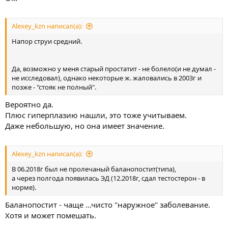
Alexey_kzn написал(а):
Напор струи средний.
Да, возможно у меня старый простатит - не болело(и не думал -
не исследовал), однако некоторые ж. жаловались в 2003г и
позже - "стояк не полный".
Вероятно да.
Плюс гиперплазию нашли, это тоже учитываем.
Даже небольшую, но она имеет значение.
Alexey_kzn написал(а):
В 06.2018г был не пролечаный баланопостит(типа),
а через полгода появилась ЭД (12.2018г, сдал тестостерон - в
норме).
Баланопостит - чаще ...чисто "наружное" заболевание.
Хотя и может помешать.