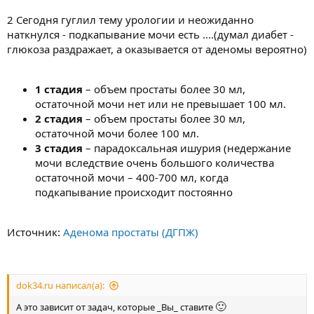
2 Сегодня гуглил тему урологии и неожиданно
наткнулся - подкапывание мочи есть ....(думал диабет -
глюкоза раздражает, а оказывается от аденомы вероятно)
1 стадия
– объем простаты более 30 мл,
остаточной мочи нет или не превышает 100 мл.
2 стадия
– объем простаты более 30 мл,
остаточной мочи более 100 мл.
3 стадия
– парадоксальная ишурия (недержание
мочи вследствие очень большого количества
остаточной мочи – 400-700 мл, когда
подкапывание происходит постоянно
Источник:
Аденома простаты (ДГПЖ)
dok34.ru написал(а):
🙂
А это зависит от задач, которые _Вы_ ставите