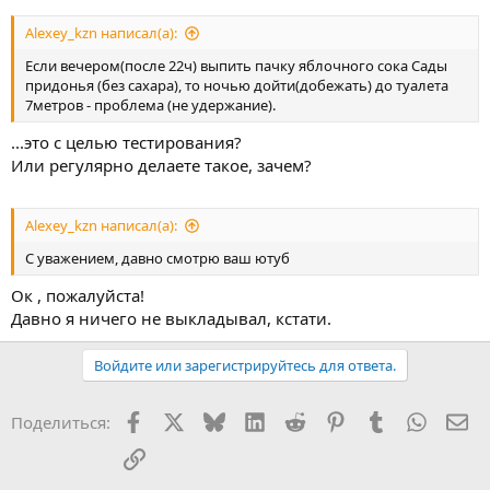
Alexey_kzn написал(а):
Если вечером(после 22ч) выпить пачку яблочного сока Сады
придонья (без сахара), то ночью дойти(добежать) до туалета
7метров - проблема (не удержание).
...это с целью тестирования?
Или регулярно делаете такое, зачем?
Alexey_kzn написал(а):
С уважением, давно смотрю ваш ютуб
Ок , пожалуйста!
Давно я ничего не выкладывал, кстати.
Войдите или зарегистрируйтесь для ответа.
Facebook
X
Bluesky
LinkedIn
Reddit
Pinterest
Tumblr
WhatsA
Эл
Поделиться:
Ссылка