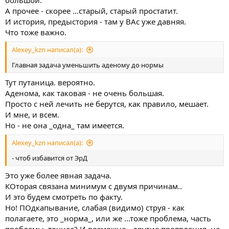
А прочее - скорее ...старый, старый простатит.
И история, предыстория - там у ВАс уже давняя.
Что тоже важно.
Alexey_kzn написал(а):
Главная задача уменьшить аденому до нормы
Тут путаница. вероятно.
Аденома, как таковая - не очень большая.
Просто с ней лечить не берутся, как правило, мешает.
И мне, и всем.
Но - не она _одна_ там имеется.
Alexey_kzn написал(а):
- чтоб избавится от ЭрД
Это уже более явная задача.
КОторая связана минимум с двумя причинам..
И это будем смотреть по факту.
Но! ПОдкапывание, слабая (видимо) струя - как
полагаете, это _норма_, или же ...тоже проблема, часть
проблемы, точнее? И возможно - другие проявления, на