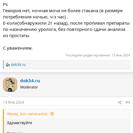
Ps
Гемороя нет, ночная моча не более стакана (в размере
потребления ночью, ч-з час) .
Е-коли(обнаружили 2г назад), после пропивал препараты
по назначению уролога, без повторного сдачи анализа
из простаты
С уважением.
Последнее редактирование:
13 Янв 2024
dok34.ru
Р
е
а
dok34.ru
к
ц
Moderator
и
и
:
13 Янв 2024
#4
Alexey_kzn написал(а):
Здравствуйте