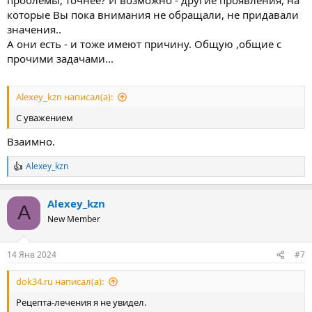
которые Вы пока внимания не обращали, не придавали
значения..
А они есть - и тоже имеют причину. Общую ,общие с
прочими задачами...
Alexey_kzn написал(а):
С уважением
Взаимно.
Alexey_kzn
Р
е
а
Alexey_kzn
к
A
ц
New Member
и
и
:
14 Янв 2024
#7
dok34.ru написал(а):
Рецепта-лечения я не увидел.