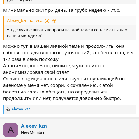
Минимально ок.1т.р./ день, за грубо неделю - 7т.р.
Alexey_kzn написал(а):
5. Где лучше писать вопросы по этой теме и есть ли отзывы о
вашей методике?
Можно тут, в Вашей личной теме и продолжить, она
собственно для вопросов- уточнений, это бесплатно, и я
1-2 раза в день подхожу.
Анонимно, конечно, пишите, я уже немного
анонимизировал свой ответ.
Отзывов официальных или научных публикаций по
аденоме у меня нет, сорри. К сожалению, с этой
болезнью сложно обещать, но определиться -
продолжить или нет, получается довольно быстро.
Alexey_kzn
Р
е
а
Alexey_kzn
к
A
ц
New Member
и