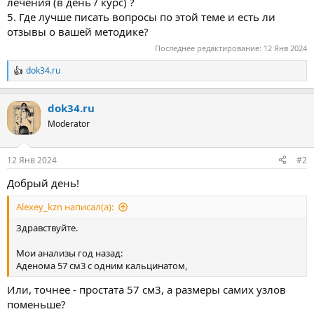
лечения (в день / курс) ?
5. Где лучше писать вопросы по этой теме и есть ли
отзывы о вашей методике?
Последнее редактирование:
12 Янв 2024
dok34.ru
Р
е
а
dok34.ru
к
ц
Moderator
и
и
:
12 Янв 2024
#2
Добрый день!
Alexey_kzn написал(а):
Здравствуйте.
Мои анализы год назад:
Аденома 57 см3 с одним кальцинатом,
Или, точнее - простата 57 см3, а размеры самих узлов
поменьше?