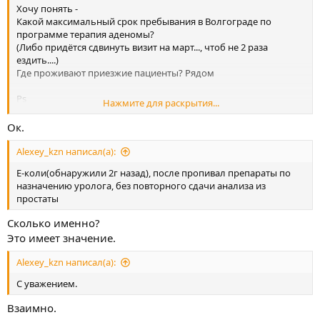
Хочу понять -
Какой максимальный срок пребывания в Волгограде по
программе терапия аденомы?
(Либо придётся сдвинуть визит на март..., чтоб не 2 раза
ездить....)
Где проживают приезжие пациенты? Рядом
Ps
Нажмите для раскрытия...
Гемороя нет, ночная моча не более стакана (в размере
потребления ночью, ч-з час) .
Ок.
Alexey_kzn написал(а):
Е-коли(обнаружили 2г назад), после пропивал препараты по
назначению уролога, без повторного сдачи анализа из
простаты
Сколько именно?
Это имеет значение.
Alexey_kzn написал(а):
С уважением.
Взаимно.