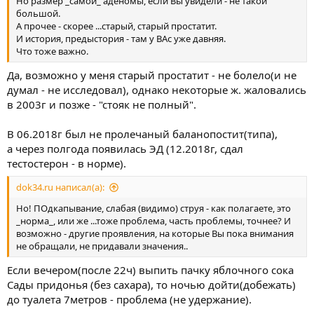
Но размер _самой_ аденомы, если Вы увидели - не такой
большой.
А прочее - скорее ...старый, старый простатит.
И история, предыстория - там у ВАс уже давняя.
Что тоже важно.
Да, возможно у меня старый простатит - не болело(и не
думал - не исследовал), однако некоторые ж. жаловались
в 2003г и позже - "стояк не полный".
В 06.2018г был не пролечаный баланопостит(типа),
а через полгода появилась ЭД (12.2018г, сдал
тестостерон - в норме).
dok34.ru написал(а):
Но! ПОдкапывание, слабая (видимо) струя - как полагаете, это
_норма_, или же ...тоже проблема, часть проблемы, точнее? И
возможно - другие проявления, на которые Вы пока внимания
не обращали, не придавали значения..
Если вечером(после 22ч) выпить пачку яблочного сока
Сады придонья (без сахара), то ночью дойти(добежать)
до туалета 7метров - проблема (не удержание).