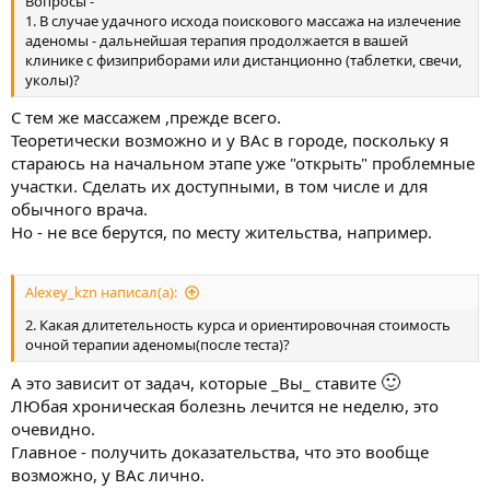
Вопросы -
1. В случае удачного исхода поискового массажа на излечение
аденомы - дальнейшая терапия продолжается в вашей
клинике с физиприборами или дистанционно (таблетки, свечи,
уколы)?
С тем же массажем ,прежде всего.
Теоретически возможно и у ВАс в городе, поскольку я
стараюсь на начальном этапе уже "открыть" проблемные
участки. Сделать их доступными, в том числе и для
обычного врача.
Но - не все берутся, по месту жительства, например.
Alexey_kzn написал(а):
2. Какая длитетельность курса и ориентировочная стоимость
очной терапии аденомы(после теста)?
🙂
А это зависит от задач, которые _Вы_ ставите
ЛЮбая хроническая болезнь лечится не неделю, это
очевидно.
Главное - получить доказательства, что это вообще
возможно, у ВАс лично.