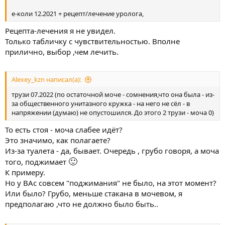
е-коли 12.2021 + рецепт/лечение уролога,
Рецепта-лечения я не увидел.
Только табличку с чувствительностью. Вполне
прилично, выбор ,чем лечить.
Alexey_kzn написал(а):
трузи 07.2022 (по остаточной моче - сомнения,что она была - из-
за общественного унитазного кружка - на него не сёл - в
напряжении (думаю) не опустошился. До этого 2 трузи - моча 0)
То есть стоя - моча слабее идёт?
Это значимо, как полагаете?
Из-за туалета - да, бывает. Очередь , грубо говоря, а моча
🙂
того, поджимает
К примеру.
Но у ВАс совсем "поджимания" не было, на этот момент?
Или было? Грубо, меньше стакана в мочевом, я
предполагаю ,что не должно было быть..