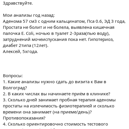
ы
л
Здравствуйте.
а
Мои анализы год назад:
Аденома 57 см3 с одним кальцинатом, Пса 0.6, ЭД 3 года,
Простата не болит и не болела, выявлена кишечная
палочка E. Coli, ночью в туалет 2-3раза(пью воду),
затруднений мочеиспускания пока нет. Гипотериоз,
диабет 2типа (12лет).
Алексей, 5хгода.
Вопросы:
1. Какие анализы нужно сдать до визита к Вам в
Волгоград?
2. В каких числах вы начинаете приём в клинике?
3. Сколько дней занимает пробная терапия аденомы
простаты на излечимость физиотерапией и сколько
времени она занимает (на приеме/день)?
Противопоказания?
4. Сколько ориентировочно стоимость тестового