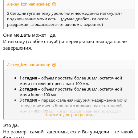
Alexey_kzn написал(а):
2 Сегодня гуглил тему урологии и неожиданно наткнулся -
подкапывание мочи есть ....(думал диабет - глюкоза
раздражает, а оказывается от аденомы вероятно)
Она мешать может , да.
И выходу (слабее струя!!) и перекрытию выхода после
завершения.
Alexey_kzn написал(а):
1 стадия
– объем простаты более 30 мл, остаточной
мочи нет или не превышает 100 мл.
2 стадия
– объем простаты более 30 мл, остаточной
мочи более 100 мл.
3 стадия
– парадоксальная ишурия (недержание мочи
вследствие очень большого количества остаточной
мочи – 400-700 мл, когда подкапывание происходит
Нажмите для раскрытия...
постоянно
Это да.
Но размер _самой_ аденомы, если Вы увидели - не такой
большой.