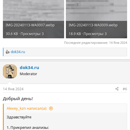
IMG-20240113-WA0007.webp
IMG-20240113-WA0009.webp
30.6 KB · Просмотры: 3
18.9 KB · Просмотры: 3
Последнее редактирование:
14 Янв 2024
dok34.ru
Р
е
а
dok34.ru
к
ц
Moderator
и
и
:
14 Янв 2024
#6
Добрый день!
Alexey_kzn написал(а):
Здравствуйте
1. Прикрепил анализы: