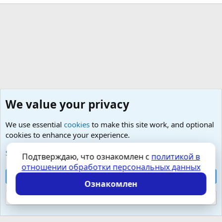
We value your privacy
We use essential
cookies
to make this site work, and optional
cookies to enhance your experience.
Любые вопросы от Гостей - анонимно
See further information and configure your preferences
Подтверждаю, что ознакомлен с
политикой в
отношении обработки персональных данных
Cookies
Russian (RU)
Accept all cookies
Контактная форма
Условия и правила
Ознакомлен
Политика конфиденциальности
Помощь
Главная
R
S
Reject optional cookies
S
Локализация от
XenForo.Info