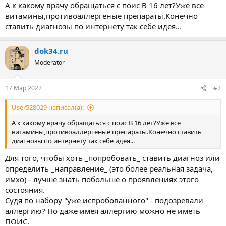
ы
л
А к какому врачу обращаться с поис В 16 лет?Уже все
а
витамины,противоаллергеные препараты.Конечно
ставить диагнозы по интернету так себе идея...
dok34.ru
Moderator
17 Мар 2022
#2
User528029 написал(а):
А к какому врачу обращаться с поис В 16 лет?Уже все
витамины,противоаллергеные препараты.Конечно ставить
диагнозы по интернету так себе идея...
Для того, чтобы хоть _попробовать_ ставить диагноз или
определить _направление_ (это более реальная задача,
имхо) - лучше знать побольше о проявлениях этого
состояния.
Судя по набору "уже испробованного" - подозревали
аллергию? Но даже имея аллергию можно не иметь
ПОИС.