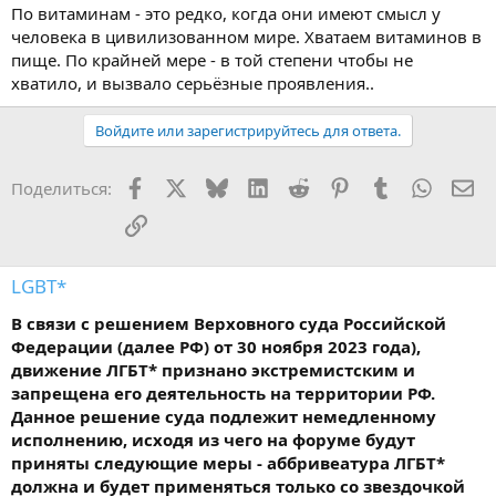
По витаминам - это редко, когда они имеют смысл у
человека в цивилизованном мире. Хватаем витаминов в
пище. По крайней мере - в той степени чтобы не
хватило, и вызвало серьёзные проявления..
Войдите или зарегистрируйтесь для ответа.
Facebook
X
Bluesky
LinkedIn
Reddit
Pinterest
Tumblr
WhatsA
Эл
Поделиться:
Ссылка
LGBT*
В связи с решением Верховного суда Российской
Федерации (далее РФ) от 30 ноября 2023 года),
движение ЛГБТ* признано экстремистским и
запрещена его деятельность на территории РФ.
Данное решение суда подлежит немедленному
исполнению, исходя из чего на форуме будут
приняты следующие меры - аббривеатура ЛГБТ*
должна и будет применяться только со звездочкой