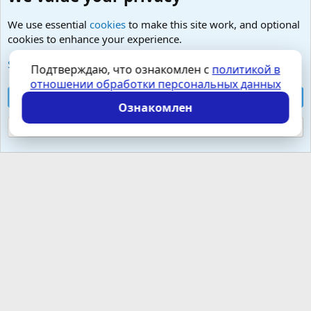
We use essential
cookies
to make this site work, and optional
cookies to enhance your experience.
Любые вопросы от Гостей - анонимно
See further information and configure your preferences
Подтверждаю, что ознакомлен с
политикой в
отношении обработки персональных данных
Cookies
Russian (RU)
Accept all cookies
Контактная форма
Условия и правила
Ознакомлен
Политика конфиденциальности
Помощь
Главная
R
S
Reject optional cookies
S
Локализация от
XenForo.Info