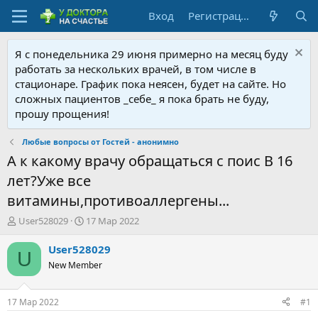
Вход
Регистрация
Я с понедельника 29 июня примерно на месяц буду
работать за нескольких врачей, в том числе в
стационаре. График пока неясен, будет на сайте. Но
сложных пациентов _себе_ я пока брать не буду,
прошу прощения!
Любые вопросы от Гостей - анонимно
А к какому врачу обращаться с поис В 16
лет?Уже все
витамины,противоаллергены...
А
Д
User528029
17 Мар 2022
в
а
т
т
User528029
U
о
а
New Member
р
н
т
а
е
ч
17 Мар 2022
#1
м
а