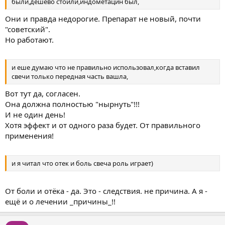
были,дешево стоили,индометацин был,
Они и правда недорогие. Препарат не новый, почти
"советский".
Но работают.
и еше думаю что не правильно использовал,когда вставил
свечи только передная часть вашла,
Вот тут да, согласен.
Она должна полностью "нырнуть"!!!
И не один день!
Хотя эффект и от одного раза будет. От правильного
применения!
и я читал что отек и боль свеча роль играет)
От боли и отёка - да. Это - следствия. не причина. А я -
ещё и о лечении _причины_!!