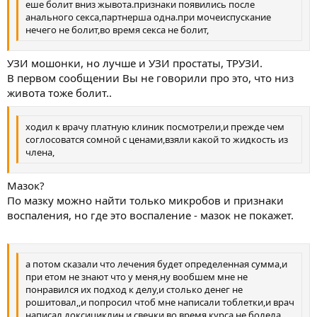
еше болит вниз жывота.признаки появились после
анального секса,партнерша одна.при мочеиспускание
нечего не болит,во время секса не болит,
УЗИ мошонки, но лучше и УЗИ простаты, ТРУЗИ.
В первом сообщении Вы не говорили про это, что низ
живота тоже болит..
ходил к врачу платную клиник посмотрели,и прежде чем
соглосоватся сомной с ценами,взяли какой то жидкость из
члена,
Мазок?
По мазку можно найти только микробов и признаки
воспаления, но где это воспаление - мазок не покажет.
а потом сказали что лечения будет определенная сумма,и
при етом не знают что у меня,ну вообшем мне не
понравился их подход к делу,и столько денег не
рошитовал,,и попросил чтоб мне написали тоблетки,и врач
написал доксициклин,и свечки,во время курса не болела