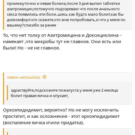
промежуточно и левая болела,после 3 дня выпил таблетки
азитромицин,потомучто подозреваю что после анального
секса появились ети боли..шясь как будто мало болит,как бы
дизкомфорт.что скажете,что мне попробовать,и что у меня по
вашему?спасибо за ранее
То, что нет толку от Азитромицина и Доксициклина -
намекает ,что микробы тут не главное. Они есть или
были! Но - не не главное.
левон написал(а):
здраствуйте,подскожите пожалуста у меня уже 2 месяца
болит правая яичка и опухает,
Орхоэпидидимит, вероятно? Но не могу исключить
простатит, и как осложнение - этот орхоэпидидимит
(воспаление яичка и\или придатка).