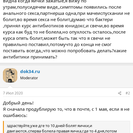
видна когда яички зажатые,я вижу по
утрам,полусидячем виде,,симптомы появились после
анального секса,партнерша одна,при мачеиспускании не
болит,во время секса не болит,думаю что бактери
,принял курс антибиотиков юнидокс,и свечи,во время
курса как буд то не болела,но опухлость осталось,после
курса опять болит,может быть так что я свечи не
правильно поставил,потомучто до конца не смог
поставить всегда,,что можно попробовать делать?какие
антибитики принимать?
dok34.ru
Moderator
7 Июл 2020
#2
Добрый день!
Я сначала продублирую то, что в почте, с 1 мая, если я не
ошибаюсь:
здраствуйте,уже дге то 10 дней болят яички,и
двигаются..сперва болела правая яичка,где то 4 дня,потом