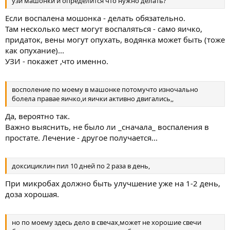
узи машонки и определится что нужно делать?
Если воспалена мошонка - делать обязательно.
Там несколько мест могут воспаляться - само яичко,
придаток, вены могут опухать, водянка может быть (тоже
как опухание)...
УЗИ - покажет ,что именно.
восполение по моему в машонке потомучто изночально
болела правае яичко,и яички активно двигались,,
Да, вероятно так.
Важно выяснить, не было ли _сначала_ воспаления в
простате. Лечение - другое получается...
доксициклин пил 10 дней по 2 раза в день,
При микробах должно быть улучшение уже на 1-2 день,
доза хорошая.
но по моему здесь дело в свечах,может не хорошие свечи