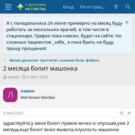
Вход
Регистрация
Я с понедельника 29 июня примерно на месяц буду
работать за нескольких врачей, в том числе в
стационаре. График пока неясен, будет на сайте. Но
сложных пациентов _себе_ я пока брать не буду,
прошу прощения!
Малая урология- простатит, тазовые боли, фиброз
2 месяца болит машонка
А
Д
левон
5 Июл 2020
в
а
т
т
левон
Л
о
а
Well-Known Member
р
н
т
а
е
ч
5 Июл 2020
#1
м
а
ы
л
здраствуйте,у меня болит правое яичко и опухшая,уже 2
а
месяца,еще болит вниз жывота,опухлость машонки