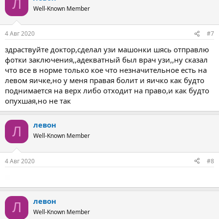
Л
ц
Well-Known Member
и
и
:
4 Авг 2020
#7
здраствуйте доктор,сделал узи машонки шясь отправлю
фотки заключения,,адекватный был врач узи,,ну сказал
что все в норме только кое что незначительное есть на
левом яичке,но у меня правая болит и яичко как будто
поднимается на верх либо отходит на право,и как будто
опухшая,но не так
левон
Л
Well-Known Member
4 Авг 2020
#8
левон
Л
Well-Known Member