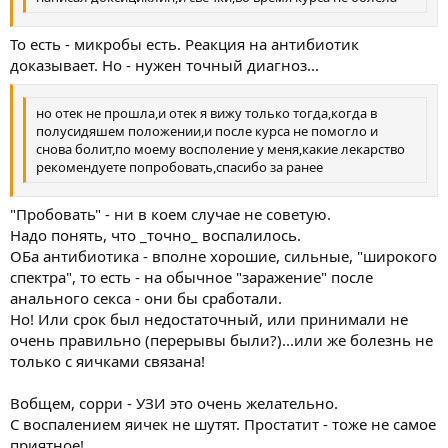
То есть - микробы есть. Реакция на антибиотик
доказывает. Но - нужен точный диагноз...
но отек не прошла,и отек я вижу только тогда,когда в
полусидяшем положении,и после курса не помогло и
снова болит,по моему восполение у меня,какие лекарство
рекомендуете попробовать,спасибо за ранее
"Пробовать" - ни в коем случае не советую.
Надо понять, что _точно_ воспалилось.
ОБа антибиотика - вполне хорошие, сильные, "широкого
спектра", то есть - на обычное "заражение" после
анального секса - они бы сработали.
Но! Или срок был недостаточный, или принимали не
очень правильно (перерывы были?)...или же болезнь не
только с яичками связана!
Вобщем, сорри - УЗИ это очень желательно.
С воспалением яичек не шутят. Простатит - тоже не самое
приятное!