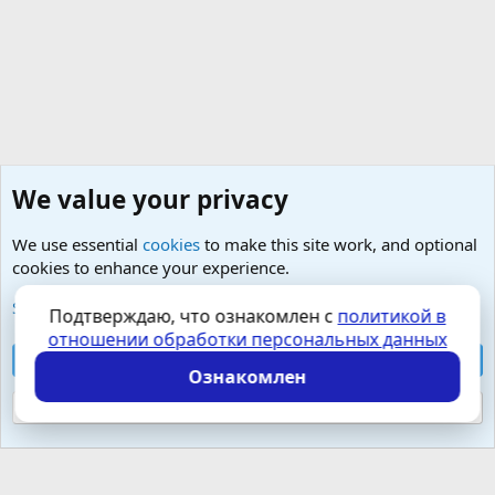
We value your privacy
We use essential
cookies
to make this site work, and optional
cookies to enhance your experience.
Малая урология- простатит, тазовые боли, фиброз
See further information and configure your preferences
Подтверждаю, что ознакомлен с
политикой в
отношении обработки персональных данных
Cookies
Russian (RU)
Accept all cookies
Контактная форма
Условия и правила
Ознакомлен
Политика конфиденциальности
Помощь
Главная
R
S
Reject optional cookies
S
Локализация от
XenForo.Info