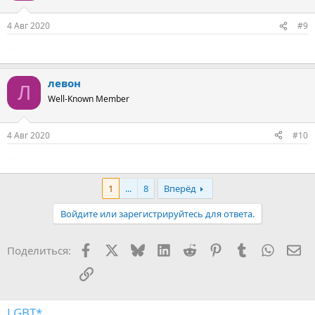
4 Авг 2020
#9
левон
Л
Well-Known Member
4 Авг 2020
#10
1
...
8
Вперёд
Войдите или зарегистрируйтесь для ответа.
Facebook
X
Bluesky
LinkedIn
Reddit
Pinterest
Tumblr
WhatsA
Эл
Поделиться:
Ссылка
LGBT*