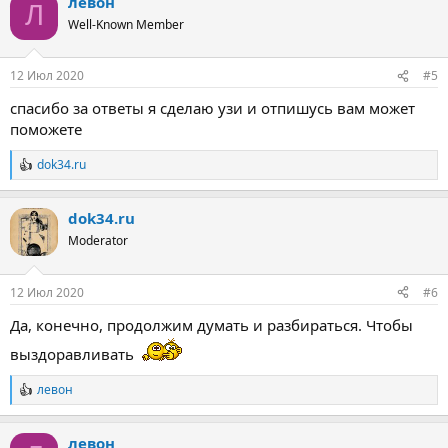
левон
Л
Well-Known Member
12 Июл 2020
#5
спасибо за ответы я сделаю узи и отпишусь вам может
поможете
dok34.ru
Р
е
а
dok34.ru
к
ц
Moderator
и
и
:
12 Июл 2020
#6
Да, конечно, продолжим думать и разбираться. Чтобы
выздоравливать
левон
Р
е
а
левон
к