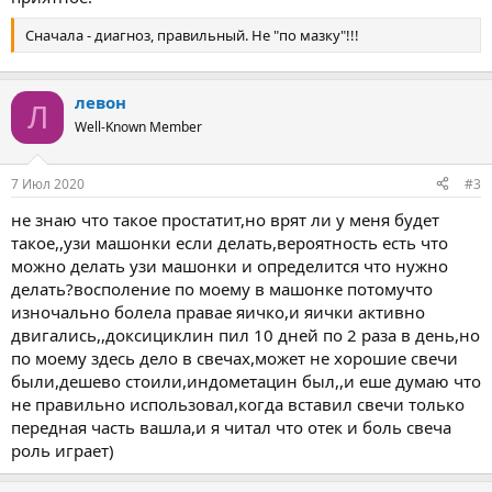
Сначала - диагноз, правильный. Не "по мазку"!!!
левон
Л
Well-Known Member
7 Июл 2020
#3
не знаю что такое простатит,но врят ли у меня будет
такое,,узи машонки если делать,вероятность есть что
можно делать узи машонки и определится что нужно
делать?восполение по моему в машонке потомучто
изночально болела правае яичко,и яички активно
двигались,,доксициклин пил 10 дней по 2 раза в день,но
по моему здесь дело в свечах,может не хорошие свечи
были,дешево стоили,индометацин был,,и еше думаю что
не правильно использовал,когда вставил свечи только
передная часть вашла,и я читал что отек и боль свеча
роль играет)